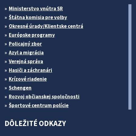
Ministerstvo vnútra SR
Štátna komisia pre volby
Okresné úrady/Klientske centrá
Európske programy
Policajný zbor
Azyl a migrácia
Verejná správa
Hasiči a záchranári
Krízové riadenie
Schengen
Rozvoj občianskej spoločnosti
Športové centrum polície
DÔLEŽITÉ ODKAZY