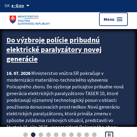
Preskocit na hlavný obsah
arrow_drop_down
SK
e-Gov
menu
Menu
Zastavit automatický posun upútavok
Do výzbroje polície pribudnú
elektrické paralyzátory novej
generácie
16. 07. 2026
Ministerstvo vnútra SR pokračuje v
modernizácii materiálno-technického vybavenia
Policajného zboru. Do výzbroje policajtov pribudne nová
generácia elektrických paralyzátorov TASER 10, ktoré
predstavujú významný technologický posun v oblasti
používania donucovacích prostriedkov. Novú generáciu
elektrických paralyzátorov, ktorá prináša zmenu v
spôsobe zvládania rizikových situácií, predstavili vo
štvrtok 16. júla 2026 viceprezident Policajného zboru
pause_presentation
Rastislav Polakovič a riaditeľ odboru výcviku...