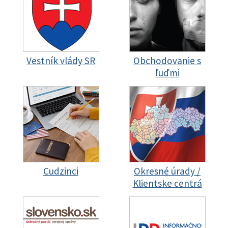
Vestník vlády SR
Obchodovanie s
ľuďmi
Cudzinci
Okresné úrady /
Klientske centrá