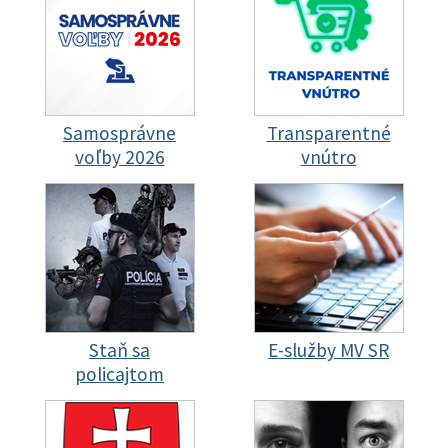
Samosprávne
Transparentné
voľby 2026
vnútro
Staň sa
E-služby MV SR
policajtom