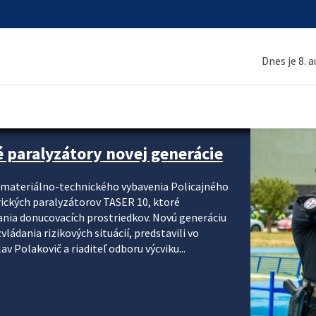
Dnes je 8. 
é paralyzátory novej generácie
i materiálno-technického vybavenia Policajného
rických paralyzátorov TASER 10, ktoré
ania donucovacích prostriedkov. Novú generáciu
ádania rizikových situácií, predstavili vo
v Polakovič a riaditeľ odboru výcviku...