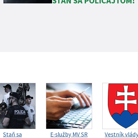
STAŇ SA POLICAJTOM!
Staň sa
E-služby MV SR
Vestník vlád