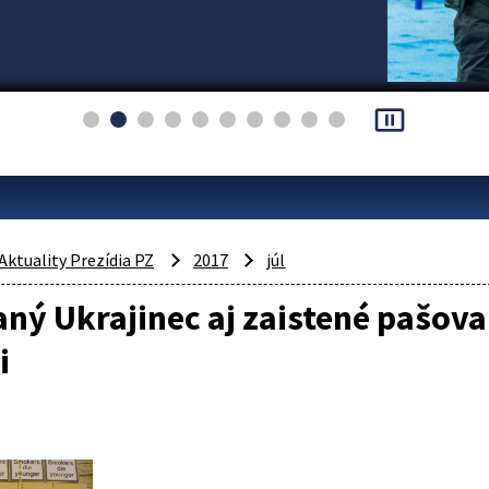
pause_presentation
Aktuality Prezídia PZ
2017
júl
ný Ukrajinec aj zaistené pašova
i