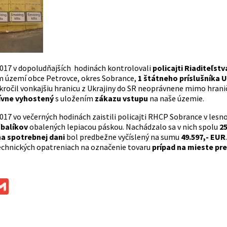
 2017 v dopoludňajších hodinách kontrolovali
policajti Riaditeľst
 území obce Petrovce, okres Sobrance,
1 štátneho príslušníka U
kročil vonkajšiu hranicu z Ukrajiny do SR neoprávnene mimo hranič
ívne vyhostený
s uložením
zákazu vstupu
na naše územie.
 2017 vo večerných hodinách zaistili policajti RHCP Sobrance v le
 balíkov
obalených lepiacou páskou. Nachádzalo sa v nich spolu
25
na spotrebnej dani
bol predbežne vyčíslený na sumu
49.597,- EUR
echnických opatreniach na označenie tovaru
prípad na mieste pr
ok
ssenger
Gmail