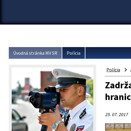
Úvodná stránka MV SR
Polícia
Polícia
Zadrža
hranic
25. 07. 2017