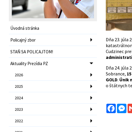
Úvodná stránka
Dňa 23. júla
Policajný zbor
katastrálnom
Cudzinec pre
STAŇ SA POLICAJTOM!
administrat
Aktuality Prezídia PZ
Dňa 24. júla
Sobrance,
15
2026
GOLD
.
Únik 
o štátnych t
2025
2024
Facebo
Me
2023
2022