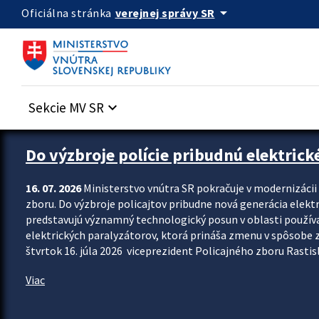
Preskocit na hlavný obsah
arrow_drop_down
verejnej správy SR
Oficiálna stránka
Sekcie MV SR
keyboard_arrow_down
Zastavit automatický posun upútavok
Do výzbroje polície pribudnú elektrick
16. 07. 2026
Ministerstvo vnútra SR pokračuje v modernizáci
zboru. Do výzbroje policajtov pribudne nová generácia elekt
predstavujú významný technologický posun v oblasti použív
elektrických paralyzátorov, ktorá prináša zmenu v spôsobe zvl
štvrtok 16. júla 2026 viceprezident Policajného zboru Rastisla
Viac