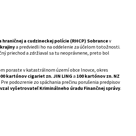
va hraničnej a cudzineckej polície (RHCP) Sobrance
v
krajiny
a predviedli ho na oddelenie za účelom totožnosti.
ný priechod a zdržiaval sa tu neoprávnene, preto bol
snom poraste v katastrálnom území obce Inovce, okres
00 kartónov cigariet zn. JIN LING
a
100 kartónov zn. NZ
. Pre podozrenie zo spáchania prečinu porušenia predpisov
evzal vyšetrovateľ Kriminálneho úradu Finančnej správy
.