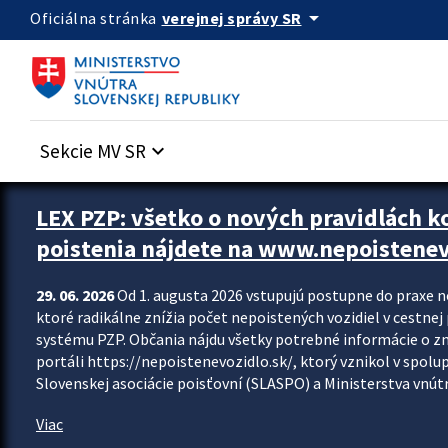
Preskocit na hlavný obsah
arrow_drop_down
verejnej správy SR
Oficiálna stránka
Sekcie MV SR
keyboard_arrow_down
Zastavit automatický posun upútavok
LEX PZP: všetko o nových pravidlách 
poistenia nájdete na www.nepoistenev
29. 06. 2026
Od 1. augusta 2026 vstupujú postupne do praxe 
ktoré radikálne znížia počet nepoistených vozidiel v cestne
systému PZP. Občania nájdu všetky potrebné informácie o 
portáli https://nepoistenevozidlo.sk/, ktorý vznikol v spolu
Slovenskej asociácie poisťovní (SLASPO) a Ministerstva vnútra
Viac