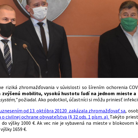
e riziká zhromažďovania v súvislosti so šírením ochorenia COV
 zvýšenú mobilitu, vysokú hustotu ľudí na jednom mieste a 
 systém,"
požiadal. Ako podotkol, účastníci si môžu priniesť infek
 uznesením od 13. októbra 20120 zakázala zhromažďovať sa
, oso
o civilnej ochrane obyvateľstva (§ 32 ods. 1 písm. a).
Takýto pries
 do výšky 1000 €. Ak vec nie je vybavená na mieste v blokovom k
výšky 1659 €.