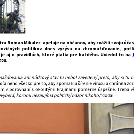
útra Roman Mikulec apeluje na občanov, aby zvážili svoju účas
pozičných politikov dnes vyzýva na zhromažďovanie, pošl
je aj o pravidlách, ktoré platia pre každého. Uviedol to na
20.
ažďovania ani núdzový stav tu nebol zavedený preto, aby si tu ni
dľa neho všetko pre to, aby spomalila šírenie vírusu a chránila zd
m v porovnaní s okolitými krajinami pomerne úspešné. Treba vš
evyberá, koronu nezaujíma politický názor nikoho,"
dodal.