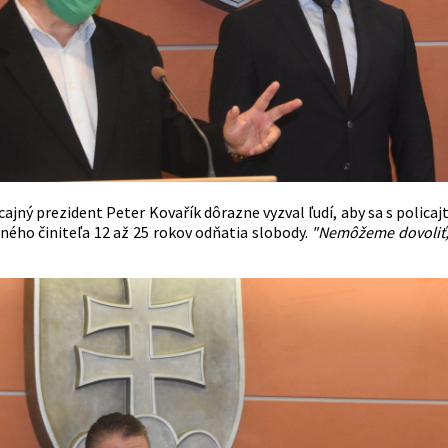
ajný prezident Peter Kovařík dôrazne vyzval ľudí, aby sa s policaj
jného činiteľa 12 až 25 rokov odňatia slobody.
"Nemôžeme dovoliť, a
l.