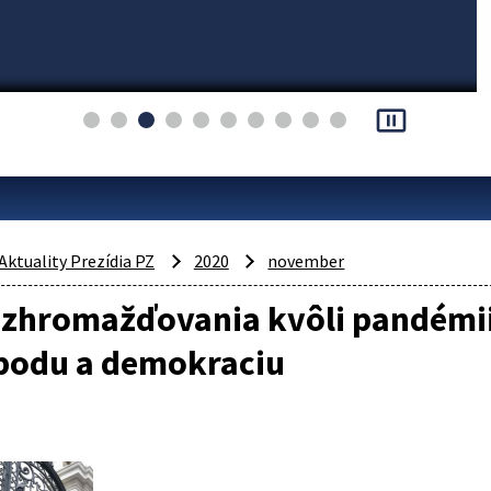
pause_presentation
Aktuality Prezídia PZ
2020
november
zhromažďovania kvôli pandémii 
obodu a demokraciu