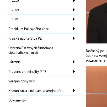
2010
2009
2008
Prezídium Policajného zboru
Krajské riaditeľstvá PZ
Ochrana ústavných činiteľov a
Dočasný polic
diplomatických misií
útok na vere
poznamena
Pátranie
Prevencia kriminality P PZ
Verejné opisy vecí
Komunikácia s médiami a verejnosťou
Dokumenty