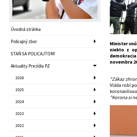
Úvodná stránka
Policajný zbor
Minister vn
niekto z o
STAŇ SA POLICAJTOM!
demokracia 
novembra 20
Aktuality Prezídia PZ
2026
"Zákaz zhrom
Vláda robí po
2025
koronavíruso
"Korona si n
2024
2023
2022