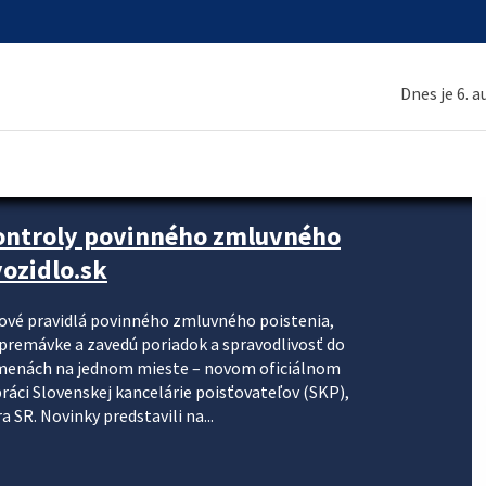
Dnes je 6. 
kontroly povinného zmluvného
ozidlo.sk
nové pravidlá povinného zmluvného poistenia,
j premávke a zavedú poriadok a spravodlivosť do
zmenách na jednom mieste – novom oficiálnom
práci Slovenskej kancelárie poisťovateľov (SKP),
 SR. Novinky predstavili na...