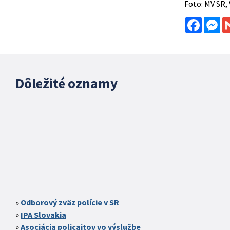
Foto: MV SR,
Facebo
Me
Dôležité oznamy
Odborový zväz polície v SR
IPA Slovakia
Asociácia policajtov vo výslužbe