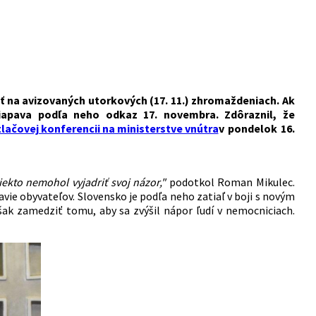
ť na avizovaných utorkových (17. 11.) zhromaždeniach. Ak
iapava podľa neho odkaz 17. novembra. Zdôraznil, že
tlačovej konferencii na ministerstve vnútra
v pondelok 16.
ekto nemohol vyjadriť svoj názor,"
podotkol Roman Mikulec.
ravie obyvateľov. Slovensko je podľa neho zatiaľ v boji s novým
ak zamedziť tomu, aby sa zvýšil nápor ľudí v nemocniciach.