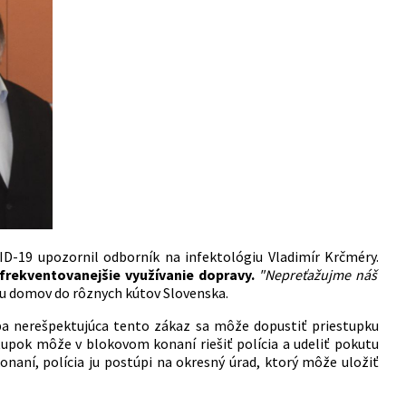
ID-19 upozornil odborník na infektológiu Vladimír Krčméry.
frekventovanejšie využívanie dopravy.
"Nepreťažujme náš
ciu domov do rôznych kútov Slovenska.
ba nerešpektujúca tento zákaz sa môže dopustiť priestupku
tupok môže v blokovom konaní riešiť polícia a udeliť pokutu
onaní, polícia ju postúpi na okresný úrad, ktorý môže uložiť