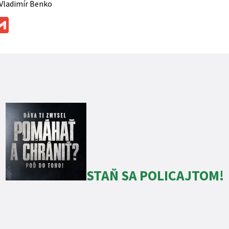
 Vladimír Benko
ok
ssenger
Gmail
STAŇ SA POLICAJTOM!