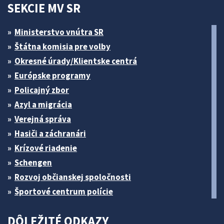
SEKCIE MV SR
Ministerstvo vnútra SR
Štátna komisia pre volby
Okresné úrady/Klientske centrá
Európske programy
Policajný zbor
Azyl a migrácia
Verejná správa
Hasiči a záchranári
Krízové riadenie
Schengen
Rozvoj občianskej spoločnosti
Športové centrum polície
DÔLEŽITÉ ODKAZY