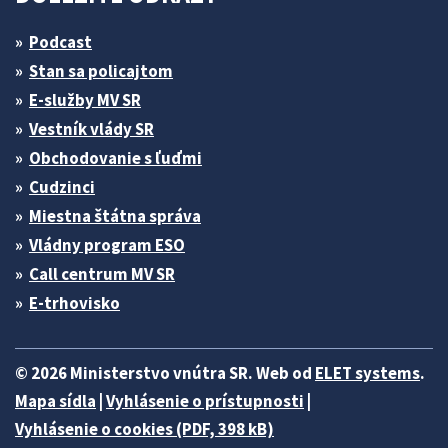
Podcast
Stan sa policajtom
E-služby MV SR
Vestník vlády SR
Obchodovanie s ľuďmi
Cudzinci
Miestna štátna správa
Vládny program ESO
Call centrum MV SR
E-trhovisko
© 2026 Ministerstvo vnútra SR. Web od
ELET systems
.
Mapa sídla
|
Vyhlásenie o prístupnosti
|
Vyhlásenie o cookies (PDF, 398 kB)