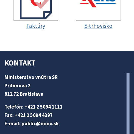
Faktúry
E-trhovisko
KONTAKT
Ministerstvo vnútra SR
Pribinova 2
812 72 Bratislava
Telefón: +421 2 5094 1111
Fax: +421 2 5094 4397
E-mail:
public@minv
.sk