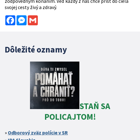
zodpovedným konaním. Veď každý z nás chce prísť do cieľa
svojej cesty živý a zdravý.
Facebook
Messenger
Gmail
Dôležité oznamy
STAŇ SA
POLICAJTOM!
Odborový zväz polície v SR