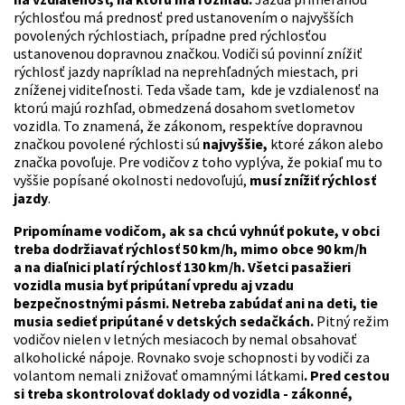
rýchlosťou má prednosť pred ustanovením o najvyšších
povolených rýchlostiach, prípadne pred rýchlosťou
ustanovenou dopravnou značkou. Vodiči sú povinní znížiť
rýchlosť jazdy napríklad na neprehľadných miestach, pri
zníženej viditeľnosti. Teda všade tam, kde je vzdialenosť na
ktorú majú rozhľad, obmedzená dosahom svetlometov
vozidla. To znamená, že zákonom, respektíve dopravnou
značkou povolené rýchlosti sú
najvyššie,
ktoré zákon alebo
značka povoľuje. Pre vodičov z toho vyplýva, že pokiaľ mu to
vyššie popísané okolnosti nedovoľujú,
musí znížiť rýchlosť
jazdy
.
Pripomíname vodičom, ak sa chcú vyhnúť pokute, v obci
treba dodržiavať rýchlosť 50 km/h, mimo obce 90 km/h
a na diaľnici platí rýchlosť 130 km/h. Všetci pasažieri
vozidla musia byť pripútaní vpredu aj vzadu
bezpečnostnými pásmi. Netreba zabúdať ani na deti, tie
musia sedieť pripútané v detských sedačkách.
Pitný režim
vodičov nielen v letných mesiacoch by nemal obsahovať
alkoholické nápoje. Rovnako svoje schopnosti by vodiči za
volantom nemali znižovať omamnými látkami
.
Pred cestou
si treba skontrolovať doklady od vozidla - zákonné,