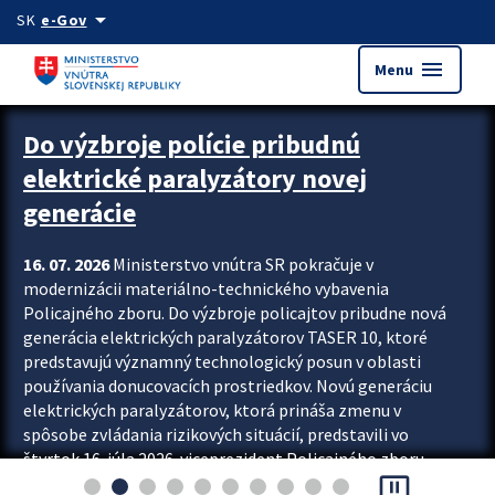
Preskocit na hlavný obsah
arrow_drop_down
SK
e-Gov
menu
Menu
Zastavit automatický posun upútavok
Do výzbroje polície pribudnú
elektrické paralyzátory novej
generácie
16. 07. 2026
Ministerstvo vnútra SR pokračuje v
modernizácii materiálno-technického vybavenia
Policajného zboru. Do výzbroje policajtov pribudne nová
generácia elektrických paralyzátorov TASER 10, ktoré
predstavujú významný technologický posun v oblasti
používania donucovacích prostriedkov. Novú generáciu
elektrických paralyzátorov, ktorá prináša zmenu v
spôsobe zvládania rizikových situácií, predstavili vo
štvrtok 16. júla 2026 viceprezident Policajného zboru
pause_presentation
Rastislav Polakovič a riaditeľ odboru výcviku...