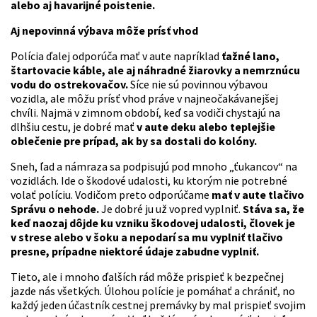
alebo aj havarijné poistenie.
Aj nepovinná výbava môže prísť vhod
Polícia ďalej odporúča mať v aute napríklad
ťažné lano,
štartovacie káble, ale aj náhradné žiarovky a nemrznúcu
vodu do ostrekovačov.
Síce nie sú povinnou výbavou
vozidla, ale môžu prísť vhod práve v najneočakávanejšej
chvíli. Najmä v zimnom období, keď sa vodiči chystajú na
dlhšiu cestu, je dobré mať
v aute deku alebo teplejšie
oblečenie pre prípad, ak by sa dostali do kolóny.
Sneh, ľad a námraza sa podpisujú pod mnoho „ťukancov“ na
vozidlách. Ide o škodové udalosti, ku ktorým nie potrebné
volať políciu. Vodičom preto odporúčame
mať v aute tlačivo
Správu o nehode.
Je dobré ju už vopred vyplniť.
Stáva sa, že
keď naozaj dôjde ku vzniku škodovej udalosti, človek je
v strese alebo v šoku a nepodarí sa mu vyplniť tlačivo
presne, prípadne niektoré údaje zabudne vyplniť.
Tieto, ale i mnoho ďalších rád môže prispieť k bezpečnej
jazde nás všetkých. Úlohou polície je pomáhať a chrániť, no
každý jeden účastník cestnej premávky by mal prispieť svojim