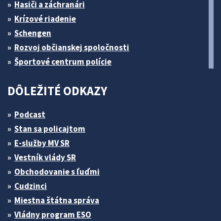
Hasiči a záchranári
Krízové riadenie
Schengen
Rozvoj občianskej spoločnosti
Športové centrum polície
DÔLEŽITÉ ODKAZY
Podcast
Stan sa policajtom
E-služby MV SR
Vestník vlády SR
Obchodovanie s ľuďmi
Cudzinci
Miestna štátna správa
Vládny program ESO