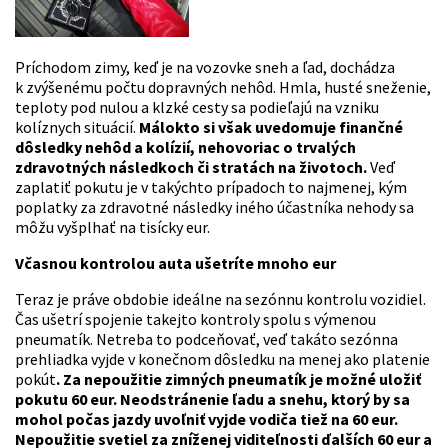
Príchodom zimy, keď je na vozovke sneh a ľad, dochádza
k zvýšenému počtu dopravných nehôd. Hmla, husté sneženie,
teploty pod nulou a klzké cesty sa podieľajú na vzniku
kolíznych situácií.
Málokto si však uvedomuje finančné
dôsledky nehôd a kolízií, nehovoriac o trvalých
zdravotných následkoch či stratách na životoch.
Veď
zaplatiť pokutu je v takýchto prípadoch to najmenej, kým
poplatky za zdravotné následky iného účastníka nehody sa
môžu vyšplhať na tisícky eur.
Včasnou kontrolou auta ušetríte mnoho eur
Teraz je práve obdobie ideálne na sezónnu kontrolu vozidiel.
Čas ušetrí spojenie takejto kontroly spolu s výmenou
pneumatík. Netreba to podceňovať, veď takáto sezónna
prehliadka vyjde v konečnom dôsledku na menej ako platenie
pokút
. Za nepoužitie zimných pneumatík je možné uložiť
pokutu 60 eur. Neodstránenie ľadu a snehu, ktorý by sa
mohol počas jazdy uvoľniť vyjde vodiča tiež na 60 eur.
Nepoužitie svetiel za zníženej viditeľnosti ďalších 60 eur a