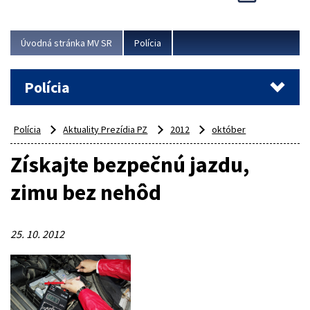
Viac
Úvodná stránka MV SR
Polícia
Polícia
Polícia
Aktuality Prezídia PZ
2012
október
Získajte bezpečnú jazdu,
zimu bez nehôd
25. 10. 2012