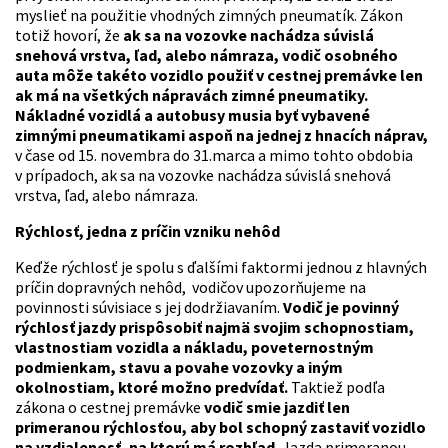
myslieť na použitie vhodných zimných pneumatík. Zákon
totiž hovorí, že
ak sa na vozovke nachádza súvislá
snehová vrstva, ľad, alebo námraza, vodič osobného
auta môže takéto vozidlo použiť v cestnej premávke len
ak má na všetkých nápravách zimné pneumatiky.
Nákladné vozidlá a autobusy musia byť vybavené
zimnými pneumatikami aspoň na jednej z hnacích náprav,
v čase od 15. novembra do 31.marca a mimo tohto obdobia
v prípadoch, ak sa na vozovke nachádza súvislá snehová
vrstva, ľad, alebo námraza.
Rýchlosť, jedna z príčin vzniku nehôd
Keďže rýchlosť je spolu s ďalšími faktormi jednou z hlavných
príčin dopravných nehôd, vodičov upozorňujeme na
povinnosti súvisiace s jej dodržiavaním.
Vodič je povinný
rýchlosť jazdy prispôsobiť najmä svojim schopnostiam,
vlastnostiam vozidla a nákladu, poveternostným
podmienkam, stavu a povahe vozovky a iným
okolnostiam, ktoré možno predvídať.
Taktiež podľa
zákona o cestnej premávke
vodič smie jazdiť len
primeranou rýchlosťou, aby bol schopný zastaviť vozidlo
na vzdialenosť, na ktorú má rozhľad.
Jazda primeranou