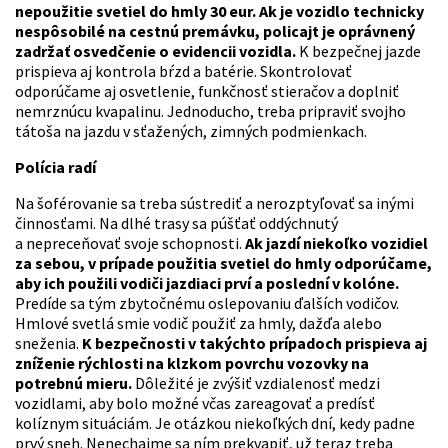
nepoužitie svetiel do hmly 30 eur. Ak je vozidlo technicky
nespôsobilé na cestnú premávku, policajt je oprávnený
zadržať osvedčenie o evidencii vozidla.
K bezpečnej jazde
prispieva aj kontrola bŕzd a batérie. Skontrolovať
odporúčame aj osvetlenie, funkčnosť stieračov a doplniť
nemrznúcu kvapalinu. Jednoducho, treba pripraviť svojho
tátoša na jazdu v sťažených, zimných podmienkach.
Polícia radí
Na šoférovanie sa treba sústrediť a nerozptyľovať sa inými
činnosťami. Na dlhé trasy sa púšťať oddýchnutý
a nepreceňovať svoje schopnosti.
Ak jazdí niekoľko vozidiel
za sebou, v prípade použitia svetiel do hmly odporúčame,
aby ich použili vodiči jazdiaci prví a poslední v kolóne.
Predíde sa tým zbytočnému oslepovaniu ďalších vodičov.
Hmlové svetlá smie vodič použiť za hmly, dažďa alebo
sneženia.
K bezpečnosti v takýchto prípadoch prispieva aj
zníženie rýchlosti na klzkom povrchu vozovky na
potrebnú mieru.
Dôležité je zvýšiť vzdialenosť medzi
vozidlami, aby bolo možné včas zareagovať a predísť
kolíznym situáciám. Je otázkou niekoľkých dní, kedy padne
prvý sneh. Nenechajme sa ním prekvapiť, už teraz treba