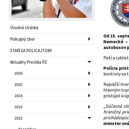
Úvodná stránka
Od 15. sep
Policajný zbor
Nemecké –
autobusov p
STAŇ SA POLICAJTOM!
Peší a cykli
Aktuality Prezídia PZ
Polícia pris
2026
kontroly sa 
Najväčší hra
2025
hlavným tran
pristúpil k 
2024
„
Súčasná sit
2023
hraničný pr
prichádzajúc
2022
minister vn
december