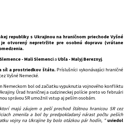
kej republiky s Ukrajinou na hraničnom priechode Vyšné
 je otvorený nepretržite pre osobnú dopravu (vrátane
obmedzenia.
Slemence - Mali Slemenci
a
Ubľa - Malyj Bereznyj
.
 síl a prostriedkov štátu.
Príslušníci vykonávajúci hraničné
 cez Vyšné Nemecké.
om Nemeckom bol od začiatku vypuknutia vojnového konfliktu
ajiny. Úrad hraničnej a cudzineckej polície preto vo februári
nou správou SR umožnil vstup aj peším osobám.
 ktorí majú záujem o peší prechod štátnou hranicou SR cez
iciach zmenila a bol by predpokladaný nárast počtu peších
iatku vojny na Ukrajine by bolo otázkou pár hodín,
"
uviedol