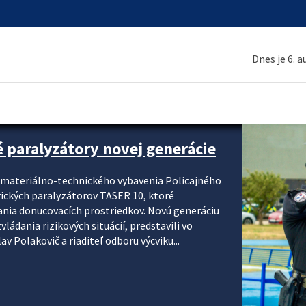
Dnes je 6. 
é paralyzátory novej generácie
i materiálno-technického vybavenia Policajného
rických paralyzátorov TASER 10, ktoré
ania donucovacích prostriedkov. Novú generáciu
ádania rizikových situácií, predstavili vo
v Polakovič a riaditeľ odboru výcviku...