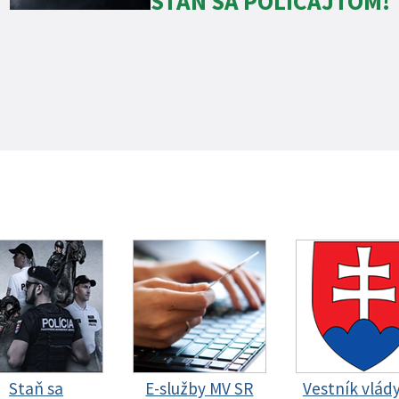
STAŇ SA POLICAJTOM!
Staň sa
E-služby MV SR
Vestník vlád