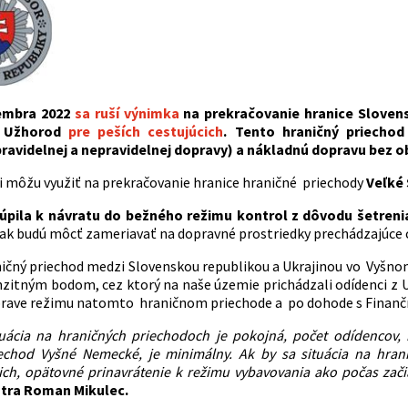
tembra 2022
sa ruší výnimka
na prekračovanie hranice Slovens
 Užhorod
pre peších cestujúcich
. Tento hraničný priechod
ravidelnej a nepravidelnej dopravy) a nákladnú dopravu bez 
sti môžu využiť na prekračovanie hranice hraničné priechody
Veľké 
túpila k návratu do bežného režimu kontrol z dôvodu šetrenia
tak budú môcť zameriavať na dopravné prostriedky prechádzajúce
ničný priechod medzi Slovenskou republikou a Ukrajinou vo Vyšn
zitným bodom, cez ktorý na naše územie prichádzali odídenci z Ukr
úprave režimu natomto hraničnom priechode a po dohode s Finanč
uácia na hraničných priechodoch je pokojná, počet odídencov,
iechod Vyšné Nemecké, je minimálny.
Ak by sa situácia na hran
ich, opätovné prinavrátenie k režimu vybavovania ako počas zač
útra Roman Mikulec.