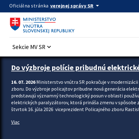
Preskocit na hlavný obsah
arrow_drop_down
verejnej správy SR
Oficiálna stránka
Sekcie MV SR
keyboard_arrow_down
Zastavit automatický posun upútavok
Do výzbroje polície pribudnú elektrick
16. 07. 2026
Ministerstvo vnútra SR pokračuje v modernizáci
zboru. Do výzbroje policajtov pribudne nová generácia elekt
predstavujú významný technologický posun v oblasti použív
elektrických paralyzátorov, ktorá prináša zmenu v spôsobe zvl
štvrtok 16. júla 2026 viceprezident Policajného zboru Rastisla
Viac