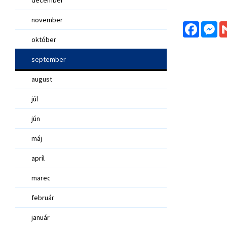
november
Facebo
Me
október
september
august
júl
jún
máj
apríl
marec
február
január