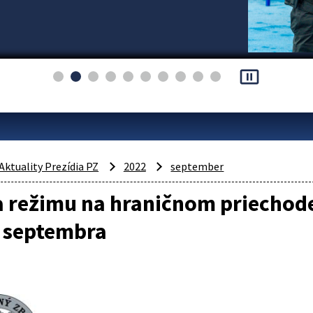
pause_presentation
Aktuality Prezídia PZ
2022
september
 režimu na hraničnom priechod
. septembra