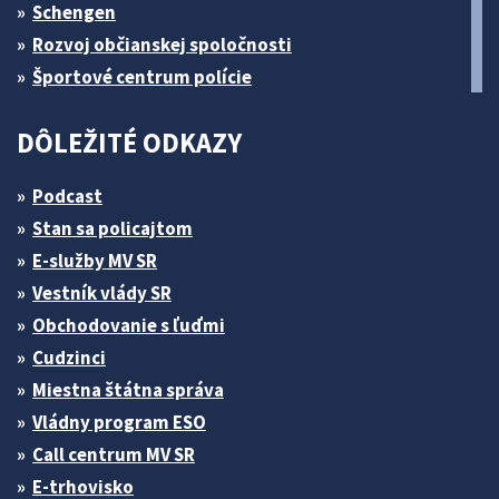
Schengen
Rozvoj občianskej spoločnosti
Športové centrum polície
DÔLEŽITÉ ODKAZY
Podcast
Stan sa policajtom
E-služby MV SR
Vestník vlády SR
Obchodovanie s ľuďmi
Cudzinci
Miestna štátna správa
Vládny program ESO
Call centrum MV SR
E-trhovisko