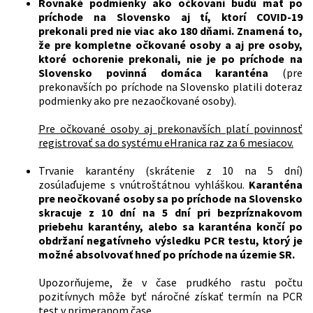
Rovnaké podmienky ako očkovaní budú mať po
príchode na Slovensko aj tí, ktorí COVID-19
prekonali pred nie viac ako 180 dňami.
Znamená to,
že pre kompletne očkované osoby a aj pre osoby,
ktoré ochorenie prekonali, nie je
po príchode na
Slovensko
povinná domáca karanténa
(pre
prekonavších po príchode na Slovensko platili doteraz
podmienky ako pre nezaočkované osoby).
Pre očkované osoby aj prekonavších platí povinnosť
registrovať sa do systému eHranica raz za 6 mesiacov.
Trvanie karantény (skrátenie z 10 na 5 dní)
zosúlaďujeme s vnútroštátnou vyhláškou.
Karanténa
pre neočkované osoby sa po príchode na Slovensko
skracuje z 10 dní na 5 dní pri bezpríznakovom
priebehu karantény, alebo sa karanténa končí po
obdržaní negatívneho výsledku PCR testu, ktorý je
možné absolvovať hneď po príchode na územie SR.
Upozorňujeme, že v čase prudkého rastu počtu
pozitívnych môže byť náročné získať termín na PCR
test v primeranom čase.