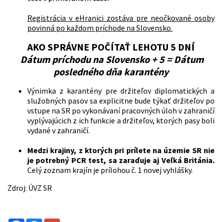
Registrácia v eHranici zostáva pre neočkované osoby
povinná po každom príchode na Slovensko.
AKO SPRÁVNE POČÍTAŤ LEHOTU 5 DNÍ
Dátum príchodu na Slovensko + 5 = Dátum
posledného dňa karantény
Výnimka z karantény pre držiteľov diplomatických a
služobných pasov sa explicitne bude týkať držiteľov po
vstupe na SR po vykonávaní pracovných úloh v zahraničí
vyplývajúcich z ich funkcie a držiteľov, ktorých pasy boli
vydané v zahraničí.
Medzi krajiny, z ktorých pri prílete na územie SR nie
je potrebný PCR test, sa zaraďuje aj Veľká Británia.
Celý zoznam krajín je prílohou č. 1 novej vyhlášky.
Zdroj: ÚVZ SR