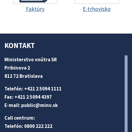
Faktúry
E-trhovisko
KONTAKT
Ministerstvo vnútra SR
Pribinova 2
812 72 Bratislava
Telefón: +421 2 5094 1111
Fax: +421 2 5094 4397
E-mail:
public@minv
.sk
Call centrum:
Telefón: 0800 222 222