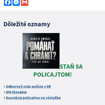
Facebook
Messenger
Gmail
Dôležité oznamy
STAŇ SA
POLICAJTOM!
Odborový zväz polície v SR
IPA Slovakia
Asociácia policajtov vo výslužbe