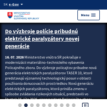
Preskocit na hlavný obsah
arrow_drop_down
SK
e-Gov
menu
Menu
Zastavit automatický posun upútavok
Do výzbroje polície pribudnú
elektrické paralyzátory novej
generácie
16. 07. 2026
Ministerstvo vnútra SR pokračuje v
modernizácii materiálno-technického vybavenia
Policajného zboru. Do výzbroje policajtov pribudne nová
generácia elektrických paralyzátorov TASER 10, ktoré
predstavujú významný technologický posun v oblasti
používania donucovacích prostriedkov. Novú generáciu
elektrických paralyzátorov, ktorá prináša zmenu v
spôsobe zvládania rizikových situácií, predstavili vo
štvrtok 16. júla 2026 viceprezident Policajného zboru
pause_presentation
Rastislav Polakovič a riaditeľ odboru výcviku...