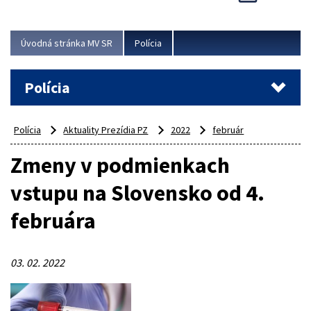
Viac
Úvodná stránka MV SR
Polícia
Polícia
Polícia
Aktuality Prezídia PZ
2022
február
Zmeny v podmienkach
vstupu na Slovensko od 4.
februára
03. 02. 2022