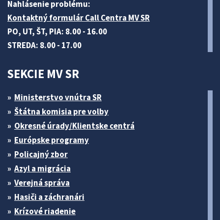
Nahlásenie problému:
Kontaktný formulár Call Centra MV SR
PO, UT, ŠT, PIA: 8.00 - 16.00
STREDA: 8.00 - 17.00
SEKCIE MV SR
Ministerstvo vnútra SR
Štátna komisia pre volby
Okresné úrady/Klientske centrá
Európske programy
Policajný zbor
Azyl a migrácia
Verejná správa
Hasiči a záchranári
Krízové riadenie