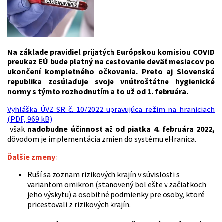
Na základe pravidiel prijatých Európskou komisiou COVID
preukaz EÚ bude platný na cestovanie deväť mesiacov po
ukončení kompletného očkovania. Preto aj Slovenská
republika zosúlaďuje svoje vnútroštátne hygienické
normy s týmto rozhodnutím a to už od 1. februára.
Vyhláška ÚVZ SR č. 10/2022 upravujúca režim na hraniciach
(PDF, 969 kB)
však
nadobudne účinnosť až od piatka 4. februára 2022,
dôvodom je implementácia zmien do systému eHranica.
Ďalšie zmeny:
Ruší sa zoznam rizikových krajín v súvislosti s
variantom omikron (stanovený bol ešte v začiatkoch
jeho výskytu) a osobitné podmienky pre osoby, ktoré
pricestovali z rizikových krajín.