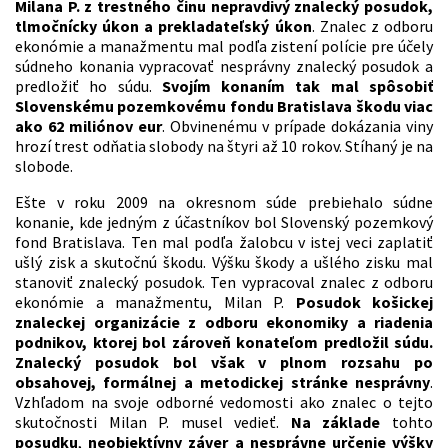
Milana P. z trestného činu nepravdivý znalecký posudok,
tlmočnícky úkon a prekladateľský úkon
. Znalec z odboru
ekonómie a manažmentu mal podľa zistení polície pre účely
súdneho konania vypracovať nesprávny znalecký posudok a
predložiť ho súdu.
Svojím konaním tak mal spôsobiť
Slovenskému pozemkovému fondu Bratislava škodu viac
ako 62 miliónov eur
. Obvinenému v prípade dokázania viny
hrozí trest odňatia slobody na štyri až 10 rokov. Stíhaný je na
slobode.
Ešte v roku 2009 na okresnom súde prebiehalo súdne
konanie, kde jedným z účastníkov bol Slovenský pozemkový
fond Bratislava. Ten mal podľa žalobcu v istej veci zaplatiť
ušlý zisk a skutočnú škodu. Výšku škody a ušlého zisku mal
stanoviť znalecký posudok. Ten vypracoval znalec z odboru
ekonómie a manažmentu, Milan P.
Posudok košickej
znaleckej organizácie z odboru ekonomiky a riadenia
podnikov, ktorej bol zároveň konateľom predložil súdu.
Znalecký posudok bol však v plnom rozsahu po
obsahovej, formálnej a metodickej stránke nesprávny
.
Vzhľadom na svoje odborné vedomosti ako znalec o tejto
skutočnosti Milan P. musel vedieť.
Na základe
tohto
posudku
,
neobjektívny záver a nesprávne určenie výšky