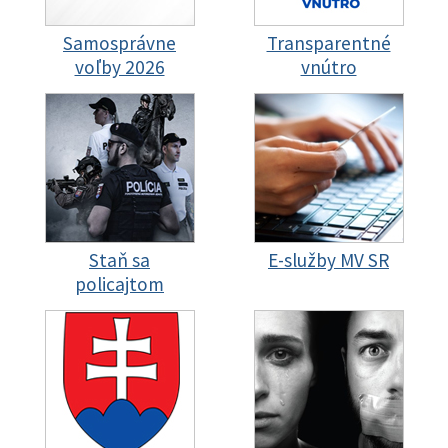
Samosprávne
Transparentné
voľby 2026
vnútro
Staň sa
E-služby MV SR
policajtom