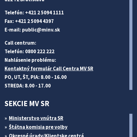
Telefón: +421 2 5094 1111
Fax: +421 2 5094 4397
E-mail:
public@minv
.sk
Call centrum:
Telefón: 0800 222 222
Nahlásenie problému:
Kontaktný formulár Call Centra MV SR
PO, UT, ŠT, PIA: 8.00 - 16.00
STREDA: 8.00 - 17.00
SEKCIE MV SR
Ministerstvo vnútra SR
Štátna komisia pre volby
Okresné úrady/Klientske centrá