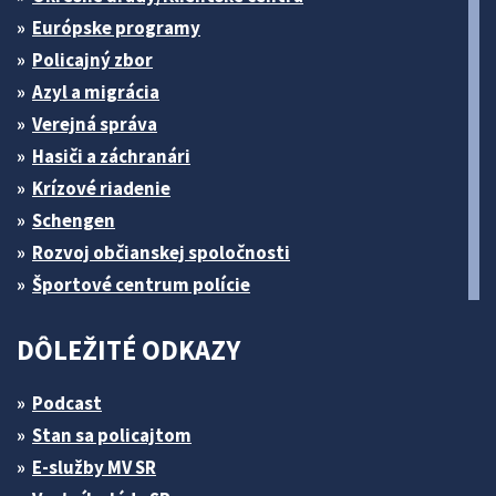
Európske programy
Policajný zbor
Azyl a migrácia
Verejná správa
Hasiči a záchranári
Krízové riadenie
Schengen
Rozvoj občianskej spoločnosti
Športové centrum polície
DÔLEŽITÉ ODKAZY
Podcast
Stan sa policajtom
E-služby MV SR