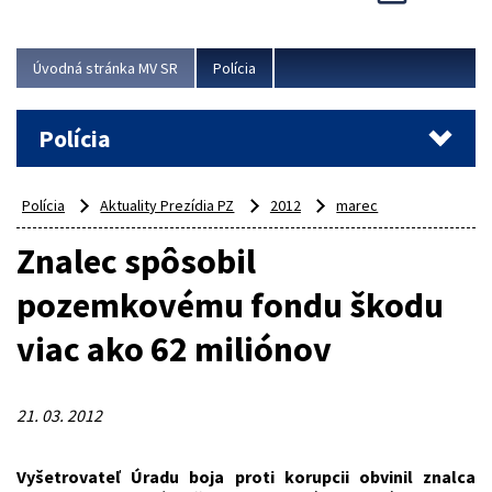
Viac
Úvodná stránka MV SR
Polícia
Polícia
Polícia
Aktuality Prezídia PZ
2012
marec
Znalec spôsobil
pozemkovému fondu škodu
viac ako 62 miliónov
21. 03. 2012
Vyšetrovateľ Úradu boja proti korupcii obvinil znalca