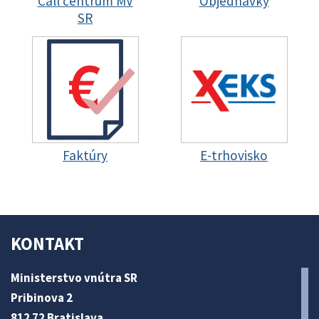
Call centrum MV
Objednávky
SR
Faktúry
E-trhovisko
KONTAKT
Ministerstvo vnútra SR
Pribinova 2
812 72 Bratislava