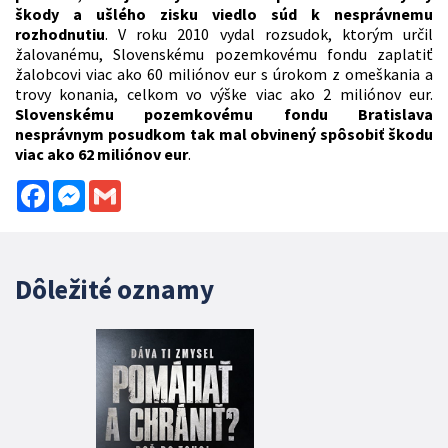
škody a ušlého zisku viedlo súd k nesprávnemu
rozhodnutiu
. V roku 2010 vydal rozsudok, ktorým určil
žalovanému, Slovenskému pozemkovému fondu zaplatiť
žalobcovi viac ako 60 miliónov eur s úrokom z omeškania a
trovy konania, celkom vo výške viac ako 2 miliónov eur.
Slovenskému pozemkovému fondu Bratislava
nesprávnym posudkom tak mal obvinený spôsobiť škodu
viac ako 62 miliónov eur
.
Facebook
Messenger
Gmail
Dôležité oznamy