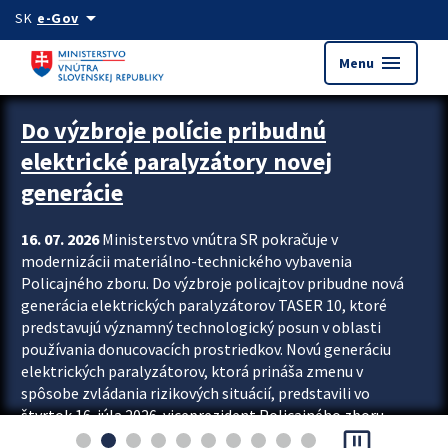
Preskocit na hlavný obsah
arrow_drop_down
SK
e-Gov
menu
Menu
Zastavit automatický posun upútavok
Do výzbroje polície pribudnú
elektrické paralyzátory novej
generácie
16. 07. 2026
Ministerstvo vnútra SR pokračuje v
modernizácii materiálno-technického vybavenia
Policajného zboru. Do výzbroje policajtov pribudne nová
generácia elektrických paralyzátorov TASER 10, ktoré
predstavujú významný technologický posun v oblasti
používania donucovacích prostriedkov. Novú generáciu
elektrických paralyzátorov, ktorá prináša zmenu v
spôsobe zvládania rizikových situácií, predstavili vo
štvrtok 16. júla 2026 viceprezident Policajného zboru
pause_presentation
Rastislav Polakovič a riaditeľ odboru výcviku...