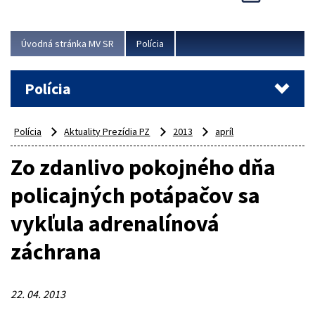
Viac
Úvodná stránka MV SR
Polícia
Polícia
Polícia
Aktuality Prezídia PZ
2013
apríl
Zo zdanlivo pokojného dňa
policajných potápačov sa
vykľula adrenalínová
záchrana
22. 04. 2013