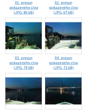
01_presun
02_presun
pokazeneho clna
pokazeneho clna
(JPG, 80 kB)
(JPG, 67 kB)
03_presun
04_presun
pokazeneho clna
pokazeneho clna
(JPG, 79 kB)
(JPG, 72 kB)