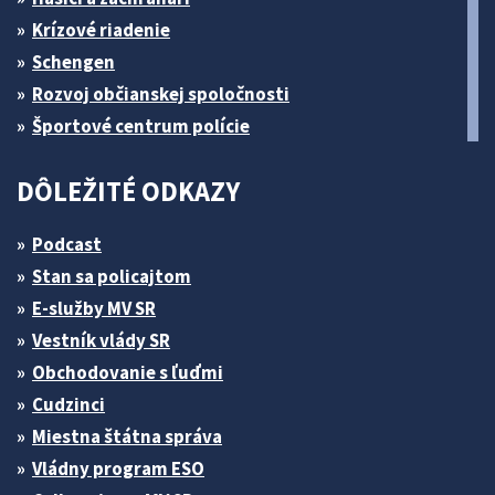
Krízové riadenie
Schengen
Rozvoj občianskej spoločnosti
Športové centrum polície
DÔLEŽITÉ ODKAZY
Podcast
Stan sa policajtom
E-služby MV SR
Vestník vlády SR
Obchodovanie s ľuďmi
Cudzinci
Miestna štátna správa
Vládny program ESO