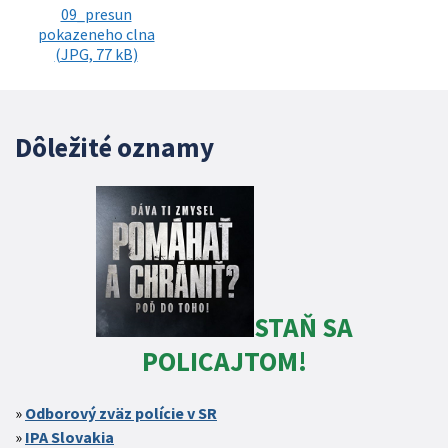
09_presun
pokazeneho clna
(JPG, 77 kB)
Dôležité oznamy
STAŇ SA
POLICAJTOM!
Odborový zväz polície v SR
IPA Slovakia