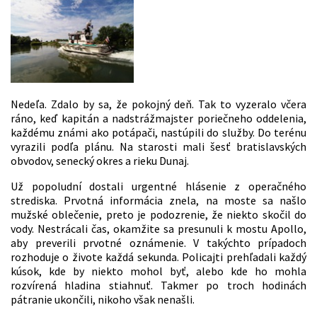
Nedeľa. Zdalo by sa, že pokojný deň. Tak to vyzeralo včera
ráno, keď kapitán a nadstrážmajster poriečneho oddelenia,
každému známi ako potápači, nastúpili do služby. Do terénu
vyrazili podľa plánu. Na starosti mali šesť bratislavských
obvodov, senecký okres a rieku Dunaj.
Už popoludní dostali urgentné hlásenie z operačného
strediska. Prvotná informácia znela, na moste sa našlo
mužské oblečenie, preto je podozrenie, že niekto skočil do
vody. Nestrácali čas, okamžite sa presunuli k mostu Apollo,
aby preverili prvotné oznámenie. V takýchto prípadoch
rozhoduje o živote každá sekunda. Policajti prehľadali každý
kúsok, kde by niekto mohol byť, alebo kde ho mohla
rozvírená hladina stiahnuť. Takmer po troch hodinách
pátranie ukončili, nikoho však nenašli.