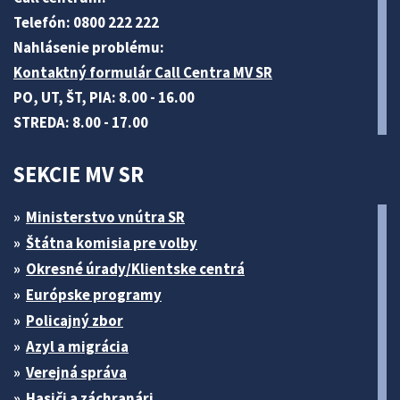
Telefón: 0800 222 222
Nahlásenie problému:
Kontaktný formulár Call Centra MV SR
PO, UT, ŠT, PIA: 8.00 - 16.00
STREDA: 8.00 - 17.00
SEKCIE MV SR
Ministerstvo vnútra SR
Štátna komisia pre volby
Okresné úrady/Klientske centrá
Európske programy
Policajný zbor
Azyl a migrácia
Verejná správa
Hasiči a záchranári