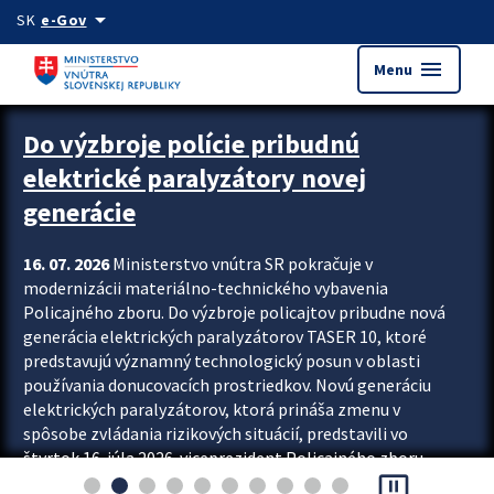
Preskocit na hlavný obsah
arrow_drop_down
SK
e-Gov
menu
Menu
Zastavit automatický posun upútavok
Do výzbroje polície pribudnú
elektrické paralyzátory novej
generácie
16. 07. 2026
Ministerstvo vnútra SR pokračuje v
modernizácii materiálno-technického vybavenia
Policajného zboru. Do výzbroje policajtov pribudne nová
generácia elektrických paralyzátorov TASER 10, ktoré
predstavujú významný technologický posun v oblasti
používania donucovacích prostriedkov. Novú generáciu
elektrických paralyzátorov, ktorá prináša zmenu v
spôsobe zvládania rizikových situácií, predstavili vo
štvrtok 16. júla 2026 viceprezident Policajného zboru
pause_presentation
Rastislav Polakovič a riaditeľ odboru výcviku...