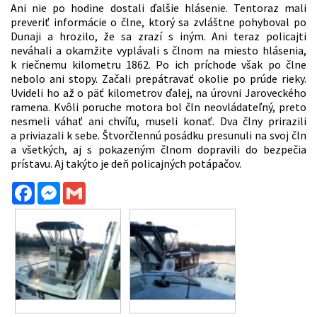
Ani nie po hodine dostali ďalšie hlásenie. Tentoraz mali
preveriť informácie o člne, ktorý sa zvláštne pohyboval po
Dunaji a hrozilo, že sa zrazí s iným. Ani teraz policajti
neváhali a okamžite vyplávali s člnom na miesto hlásenia,
k riečnemu kilometru 1862. Po ich príchode však po člne
nebolo ani stopy. Začali prepátravať okolie po prúde rieky.
Uvideli ho až o päť kilometrov ďalej, na úrovni Jaroveckého
ramena. Kvôli poruche motora bol čln neovládateľný, preto
nesmeli váhať ani chvíľu, museli konať. Dva člny prirazili
a priviazali k sebe. Štvorčlennú posádku presunuli na svoj čln
a všetkých, aj s pokazeným člnom dopravili do bezpečia
prístavu. Aj takýto je deň policajných potápačov.
Facebook
Messenger
Gmail