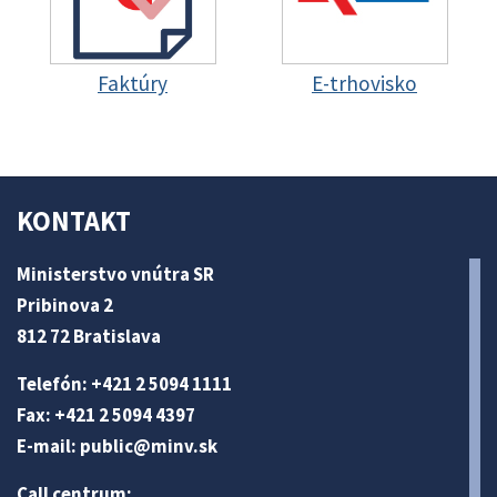
Faktúry
E-trhovisko
KONTAKT
Ministerstvo vnútra SR
Pribinova 2
812 72 Bratislava
Telefón: +421 2 5094 1111
Fax: +421 2 5094 4397
E-mail:
public@minv
.sk
Call centrum: