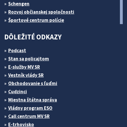
Schengen
Rozvoj občianskej spoločnosti
Športové centrum polície
DÔLEŽITÉ ODKAZY
Podcast
Stan sa policajtom
E-služby MV SR
Vestník vlády SR
Obchodovanie s ľuďmi
Cudzinci
Miestna štátna správa
Vládny program ESO
Call centrum MV SR
E-trhovisko