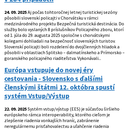
24. 09. 2025
Aj počas tohtoročnej letnej turistickej sezóny
pôsobili slovenskí policajti v Chorvátsku v rámci
medzinárodného projektu Bezpečná turistická destinácia. Do
služby bolo vyslaných 8 príslušníkov Policajného zboru, ktorí
od 1. júla do 29. augusta 2025 spoločne s chorvátskymi
kolegami dohliadali na bezpečnosť slovenských turistov.
Slovenskí policajti boli rozdelení do dvojčlenných hliadok a
pôsobili v oblastiach Splitsko – dalmatínskeho a Prímorsko –
goranského policajného riaditeľstva. Vykonávali...
Európa vstupuje do novej éry
cestovania - Slovensko s ďalšími
členskými štátmi 12. októbra spustí
systém Vstup/Výstup
22. 09. 2025
Systém vstup/výstup (EES) je súčasťou širšieho
európskeho rámca interoperability, ktorého cieľom je
zlepšenie riadenia vonkajších hraníc, zabránenie
neregulárnemu prisťahovalectvu a uľahčenie riadenia