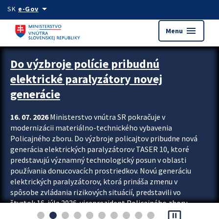
Preskocit na hlavný obsah
arrow_drop_down
SK
e-Gov
menu
Menu
Zastavit automatický posun upútavok
Do výzbroje polície pribudnú
elektrické paralyzátory novej
generácie
16. 07. 2026
Ministerstvo vnútra SR pokračuje v
modernizácii materiálno-technického vybavenia
Policajného zboru. Do výzbroje policajtov pribudne nová
generácia elektrických paralyzátorov TASER 10, ktoré
predstavujú významný technologický posun v oblasti
používania donucovacích prostriedkov. Novú generáciu
elektrických paralyzátorov, ktorá prináša zmenu v
spôsobe zvládania rizikových situácií, predstavili vo
štvrtok 16. júla 2026 viceprezident Policajného zboru
pause_presentation
Rastislav Polakovič a riaditeľ odboru výcviku...