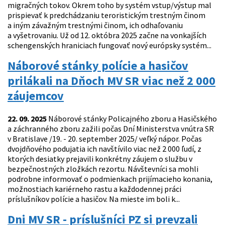
migračných tokov. Okrem toho by systém vstup/výstup mal
prispievať k predchádzaniu teroristickým trestným činom
a iným závažným trestnými činom, ich odhaľovaniu
a vyšetrovaniu. Už od 12. októbra 2025 začne na vonkajších
schengenských hraniciach fungovať nový európsky systém...
Náborové stánky polície a hasičov
prilákali na Dňoch MV SR viac než 2 000
záujemcov
22. 09. 2025
Náborové stánky Policajného zboru a Hasičského
a záchranného zboru zažili počas Dní Ministerstva vnútra SR
v Bratislave /19. - 20. september 2025/ veľký nápor. Počas
dvojdňového podujatia ich navštívilo viac než 2 000 ľudí, z
ktorých desiatky prejavili konkrétny záujem o službu v
bezpečnostných zložkách rezortu. Návštevníci sa mohli
podrobne informovať o podmienkach prijímacieho konania,
možnostiach kariérneho rastu a každodennej práci
príslušníkov polície a hasičov. Na mieste im boli k...
Dni MV SR - príslušníci PZ si prevzali