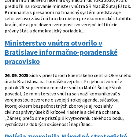
zbraní hromadného ničenia s výhľadom do roku 2030, ktorú
predložil na rokovanie minister vnútra SR Matúš Šutaj Eštok.
Kriminalita s presahom na finančný systém predstavuje
celosvetovo závažnú hrozbu nielen pre ekonomickú stabilitu
krajín, ale aj pre dôveru verejnosti vo verejné inštitúcie,
právny štát a demokratický poriadok....
Ministerstvo vnútra otvorilo v
Bratislave informačno-poradenské
pracovisko
26. 09. 2025
Sídli v priestoroch klientskeho centra Okresného
úradu Bratislava na Tomášikovej ulici. Pri jeho otvorení v
piatok 26. septembra minister vnútra Matúš Šutaj Eštok
povedal, že ministerstvo vnútra sa snaží komunikovať s
verejnosťou otvorene o svojej širokej agende, súčasťou,
ktorej okrem bezpečnostných zborov je aj rozsiahly
civilnosprávny úsek či krízové riadenie a civilná ochrana.
„Zámer, prečo sme pristúpili k vytvoreniu takéhoto bodu,
vychádzal z dobrých skúseností napríklad...
Polícia zverejnila Národné strategické