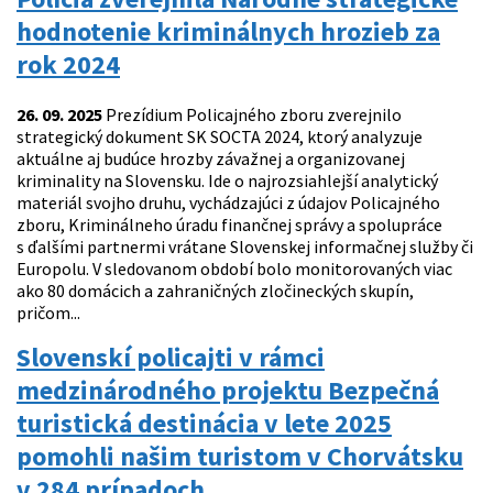
hodnotenie kriminálnych hrozieb za
rok 2024
26. 09. 2025
Prezídium Policajného zboru zverejnilo
strategický dokument SK SOCTA 2024, ktorý analyzuje
aktuálne aj budúce hrozby závažnej a organizovanej
kriminality na Slovensku. Ide o najrozsiahlejší analytický
materiál svojho druhu, vychádzajúci z údajov Policajného
zboru, Kriminálneho úradu finančnej správy a spolupráce
s ďalšími partnermi vrátane Slovenskej informačnej služby či
Europolu. V sledovanom období bolo monitorovaných viac
ako 80 domácich a zahraničných zločineckých skupín,
pričom...
Slovenskí policajti v rámci
medzinárodného projektu Bezpečná
turistická destinácia v lete 2025
pomohli našim turistom v Chorvátsku
v 284 prípadoch