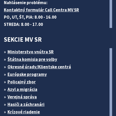
Nahlásenie problému:
Kontaktný formulár Call Centra MV SR
PO, UT, ŠT, PIA: 8.00 - 16.00
STREDA: 8.00 - 17.00
SEKCIE MV SR
Ministerstvo vnútra SR
Štátna komisia pre volby
Okresné úrady/Klientske centrá
Európske programy
Policajný zbor
Azyl a migrácia
Verejná správa
Hasiči a záchranári
Krízové riadenie