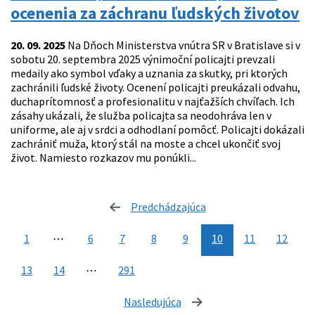
ocenenia za záchranu ľudských životov
20. 09. 2025
Na Dňoch Ministerstva vnútra SR v Bratislave si v
sobotu 20. septembra 2025 výnimoční policajti prevzali
medaily ako symbol vďaky a uznania za skutky, pri ktorých
zachránili ľudské životy. Ocenení policajti preukázali odvahu,
duchaprítomnosť a profesionalitu v najťažších chvíľach. Ich
zásahy ukázali, že služba policajta sa neodohráva len v
uniforme, ale aj v srdci a odhodlaní pomôcť. Policajti dokázali
zachrániť muža, ktorý stál na moste a chcel ukončiť svoj
život. Namiesto rozkazov mu ponúkli...
Predchádzajúca
stránka
1
⋯
6
7
8
9
10
11
12
13
14
⋯
291
Nasledujúca
stránka