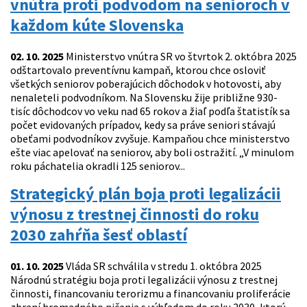
vnútra proti podvodom na senioroch v
každom kúte Slovenska
02. 10. 2025
Ministerstvo vnútra SR vo štvrtok 2. októbra 2025
odštartovalo preventívnu kampaň, ktorou chce osloviť
všetkých seniorov poberajúcich dôchodok v hotovosti, aby
nenaleteli podvodníkom. Na Slovensku žije približne 930-
tisíc dôchodcov vo veku nad 65 rokov a žiaľ podľa štatistík sa
počet evidovaných prípadov, kedy sa práve seniori stávajú
obeťami podvodníkov zvyšuje. Kampaňou chce ministerstvo
ešte viac apelovať na seniorov, aby boli ostražití. „V minulom
roku páchatelia okradli 125 seniorov...
Strategický plán boja proti legalizácii
výnosu z trestnej činnosti do roku
2030 zahŕňa šesť oblastí
01. 10. 2025
Vláda SR schválila v stredu 1. októbra 2025
Národnú stratégiu boja proti legalizácii výnosu z trestnej
činnosti, financovaniu terorizmu a financovaniu proliferácie