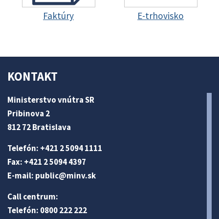
Faktúry
E-trhovisko
KONTAKT
Ministerstvo vnútra SR
Pribinova 2
812 72 Bratislava
Telefón: +421 2 5094 1111
Fax: +421 2 5094 4397
E-mail:
public@minv
.sk
Call centrum:
Telefón: 0800 222 222