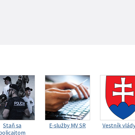
Staň sa
E-služby MV SR
Vestník vlád
policajtom