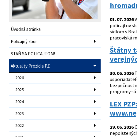
hromadn
01. 07. 2026
V
policajtov sl
Úvodná stránka
sídlom v Brat
pracoviská mi
Policajný zbor
Štátny 
STAŇ SA POLICAJTOM!
verejný
Aktuality Prezídia PZ
30. 06. 2026
T
2026
usporiadateľ
bezpečnostné 
2025
programy sú 
2024
LEX PZP:
www.nep
2023
2022
29. 06. 2026
O
nepoistených