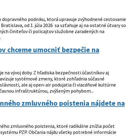
ho dopravného podniku, ktorá upravuje zvýhodnené cestovanie
Bratislava, od 1. júla 2026 sa vzťahuje aj na ostatné útvary so
ných činiteľov či policajtov služobne zaradených na
.
fov chceme umocniť bezpečie na
 na vývoj doby. Z hľadiska bezpečnosti účastníkov aj
 avizuje systémové zmeny, ktoré zohľadnia súčasné
lávnosti, ale aj open-air podujatia či viacdňové kultúrne
časnou infraštruktúrou, zvýšeným pohybom...
inného zmluvného poistenia nájdete na
ného zmluvného poistenia, ktoré radikálne znížia počet
o systému PZP. Občania nájdu všetky potrebné informácie