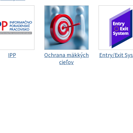
IPP
Ochrana mäkkých
Entry/Exit Sy
cieľov