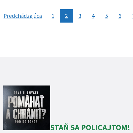
Predchádzajúca
stránka
1
2
3
4
5
6
STAŇ SA POLICAJTOM!