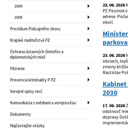
23. 06. 2026
M
2009
PZ Pezinok s
adrese. Poča
2008
okolí.
Prezídium Policajného zboru
Minister
Krajské riaditeľstvá PZ
parkovan
Ochrana ústavných činiteľov a
23. 06. 2026
N
diplomatických misií
obciach, lepš
zmeny bližši
Pátranie
Rastislav Pol
Prevencia kriminality P PZ
Kabinet 
2030
Verejné opisy vecí
Komunikácia s médiami a verejnosťou
17. 06. 2026
Z
odolnosť mies
Dokumenty
dopravy. Dot
implementáci
Najčastejšie otázky