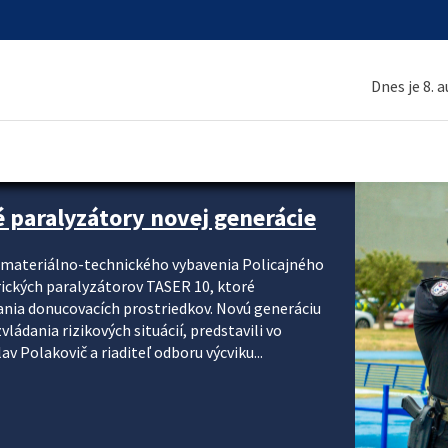
Dnes je 8. 
é paralyzátory novej generácie
i materiálno-technického vybavenia Policajného
rických paralyzátorov TASER 10, ktoré
ania donucovacích prostriedkov. Novú generáciu
ádania rizikových situácií, predstavili vo
v Polakovič a riaditeľ odboru výcviku...