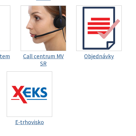
stem
Call centrum MV
Objednávky
SR
E-trhovisko