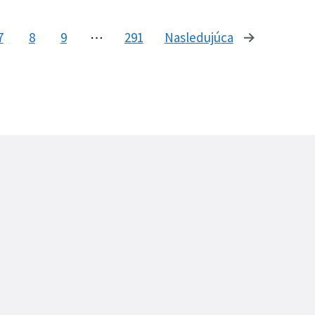
7
8
9
⋯
291
Nasledujúca
stránka