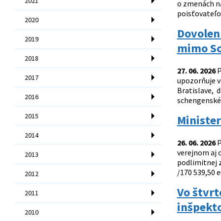
2021
o zmenách na
poisťovateľov
2020
Dovolenk
2019
mimo S
2018
27. 06. 2026
P
2017
upozorňuje ve
Bratislave, 
2016
schengenského
2015
Minister
2014
26. 06. 2026
P
verejnom aj o
2013
podlimitnej 
/170 539,50 e
2012
Vo štvrt
2011
inšpekto
2010