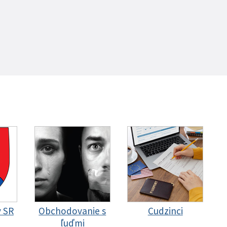
y SR
Obchodovanie s
Cudzinci
ľuďmi