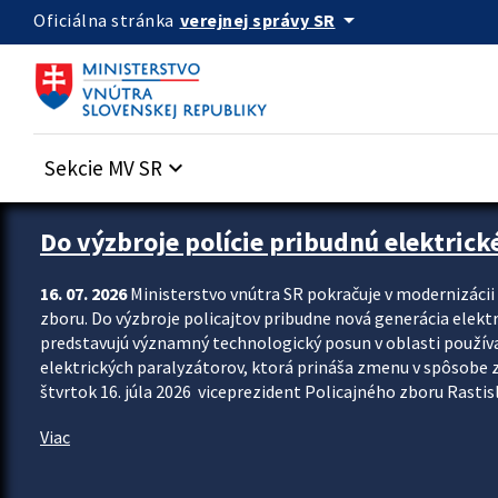
Preskocit na hlavný obsah
arrow_drop_down
verejnej správy SR
Oficiálna stránka
Sekcie MV SR
keyboard_arrow_down
Zastavit automatický posun upútavok
Do výzbroje polície pribudnú elektrick
16. 07. 2026
Ministerstvo vnútra SR pokračuje v modernizáci
zboru. Do výzbroje policajtov pribudne nová generácia elekt
predstavujú významný technologický posun v oblasti použív
elektrických paralyzátorov, ktorá prináša zmenu v spôsobe zvl
štvrtok 16. júla 2026 viceprezident Policajného zboru Rastisla
Viac