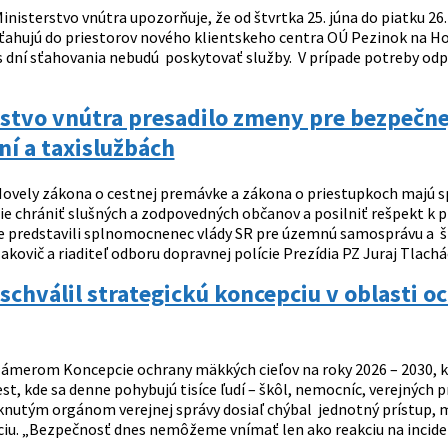
inisterstvo vnútra upozorňuje, že od štvrtka 25. júna do piatku 2
ťahujú do priestorov nového klientskeho centra OÚ Pezinok na Holu
s dní sťahovania nebudú poskytovať služby. V prípade potreby odpo
stvo vnútra presadilo zmeny pre bezpečnejš
í a taxislužbách
ovely zákona o cestnej premávke a zákona o priestupkoch majú spo
ie chrániť slušných a zodpovedných občanov a posilniť rešpekt k pr
e predstavili splnomocnenec vlády SR pre územnú samosprávu a št
akovič a riaditeľ odboru dopravnej polície Prezídia PZ Juraj Tlacháč
schválil strategickú koncepciu v oblasti o
ámerom Koncepcie ochrany mäkkých cieľov na roky 2026 – 2030, ktor
t, kde sa denne pohybujú tisíce ľudí – škôl, nemocníc, verejných pr
knutým orgánom verejnej správy dosiaľ chýbal jednotný prístup, m
u. „Bezpečnosť dnes nemôžeme vnímať len ako reakciu na incident