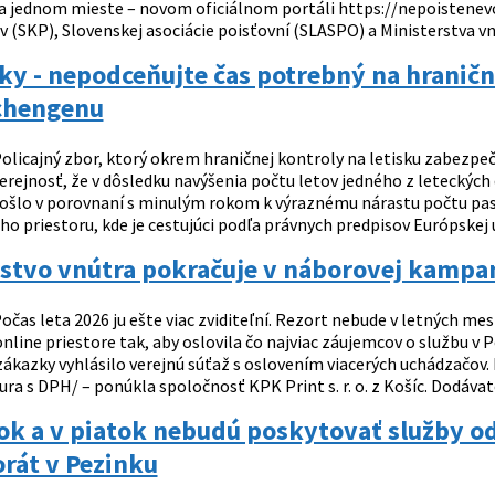
 jednom mieste – novom oficiálnom portáli https://nepoistenevozi
 (SKP), Slovenskej asociácie poisťovní (SLASPO) a Ministerstva vnú
y - nepodceňujte čas potrebný na hraničnú
chengenu
olicajný zbor, ktorý okrem hraničnej kontroly na letisku zabezpeč
rejnosť, že v dôsledku navýšenia počtu letov jedného z leteckých 
došlo v porovnaní s minulým rokom k výraznému nárastu počtu pasa
 priestoru, kde je cestujúci podľa právnych predpisov Európskej ú
stvo vnútra pokračuje v náborovej kampan
očas leta 2026 ju ešte viac zviditeľní. Rezort nebude v letných 
nline priestore tak, aby oslovila čo najviac záujemcov o službu v
zákazky vyhlásilo verejnú súťaž s oslovením viacerých uchádzačov.
ura s DPH/ – ponúkla spoločnosť KPK Print s. r. o. z Košíc. Dodávat
ok a v piatok nebudú poskytovať služby o
rát v Pezinku