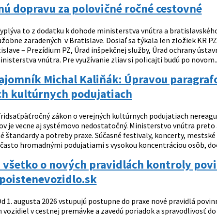
ú dopravu za polovičné ročné cestovné
yplýva to z dodatku k dohode ministerstva vnútra a bratislavské
užobne zaradených v Bratislave. Dosiaľ sa týkala len zložiek KR PZ 
islave – Prezídium PZ, Úrad inšpekčnej služby, Úrad ochrany ústav
nisterstva vnútra. Pre využívanie zliav si policajti budú po novom..
tajomník Michal Kaliňák: Úpravou paragra
ch kultúrnych podujatiach
ridsaťpäťročný zákon o verejných kultúrnych podujatiach nereaguje
ov je vecne aj systémovo nedostatočný. Ministerstvo vnútra preto
štandardy a potreby praxe. Súčasné festivaly, koncerty, mestské s
často hromadnými podujatiami s vysokou koncentráciou osôb, do
 všetko o nových pravidlách kontroly pov
oistenevozidlo.sk
d 1. augusta 2026 vstupujú postupne do praxe nové pravidlá povin
 vozidiel v cestnej premávke a zavedú poriadok a spravodlivosť d