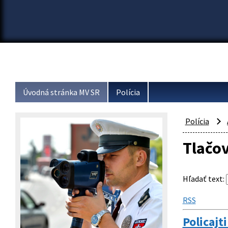
Úvodná stránka MV SR
Polícia
Polícia
Tlačo
Hľadať text
:
RSS
Policajt