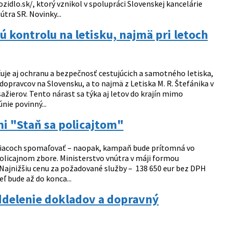
dlo.sk/, ktorý vznikol v spolupráci Slovenskej kancelárie
tra SR. Novinky...
 kontrolu na letisku, najmä pri letoch
uje aj ochranu a bezpečnosť cestujúcich a samotného letiska,
dopravcov na Slovensku, a to najmä z Letiska M. R. Štefánika v
žierov. Tento nárast sa týka aj letov do krajín mimo
nie povinný...
i "Staň sa policajtom"
mesiacoch spomaľovať – naopak, kampaň bude prítomná vo
 Policajnom zbore. Ministerstvo vnútra v máji formou
 Najnižšiu cenu za požadované služby – 138 650 eur bez DPH
eľ bude až do konca...
ddelenie dokladov a dopravný