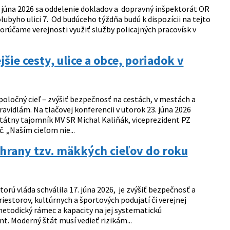
6. júna 2026 sa oddelenie dokladov a dopravný inšpektorát OR
byho ulici 7. Od budúceho týždňa budú k dispozícii na tejto
rúčame verejnosti využiť služby policajných pracovísk v
ie cesty, ulice a obce, poriadok v
ločný cieľ – zvýšiť bezpečnosť na cestách, v mestách a
avidlám. Na tlačovej konferencii v utorok 23. júna 2026
átny tajomník MV SR Michal Kaliňák, viceprezident PZ
. „Naším cieľom nie...
chrany tzv. mäkkých cieľov do roku
ú vláda schválila 17. júna 2026, je zvýšiť bezpečnosť a
iestorov, kultúrnych a športových podujatí či verejnej
etodický rámec a kapacity na jej systematickú
. Moderný štát musí vedieť rizikám...