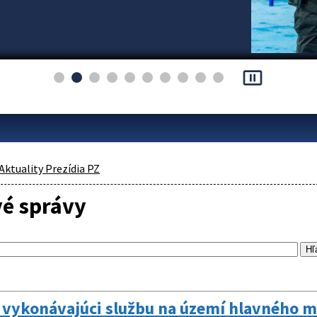
pause_presentation
Aktuality Prezídia PZ
vé správy
i vykonávajúci službu na území hlavného 