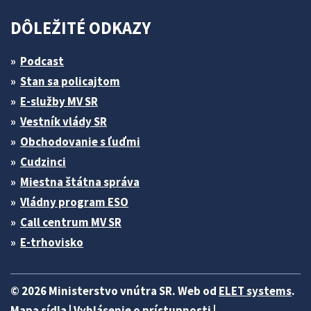
DÔLEŽITÉ ODKAZY
Podcast
Stan sa policajtom
E-služby MV SR
Vestník vlády SR
Obchodovanie s ľuďmi
Cudzinci
Miestna štátna správa
Vládny program ESO
Call centrum MV SR
E-trhovisko
© 2026 Ministerstvo vnútra SR. Web od
ELET systems
.
Mapa sídla
|
Vyhlásenie o prístupnosti
|