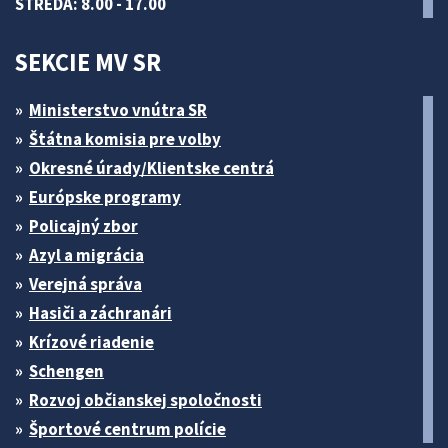
STREDA: 8.00 - 17.00
SEKCIE MV SR
Ministerstvo vnútra SR
Štátna komisia pre volby
Okresné úrady/Klientske centrá
Európske programy
Policajný zbor
Azyl a migrácia
Verejná správa
Hasiči a záchranári
Krízové riadenie
Schengen
Rozvoj občianskej spoločnosti
Športové centrum polície