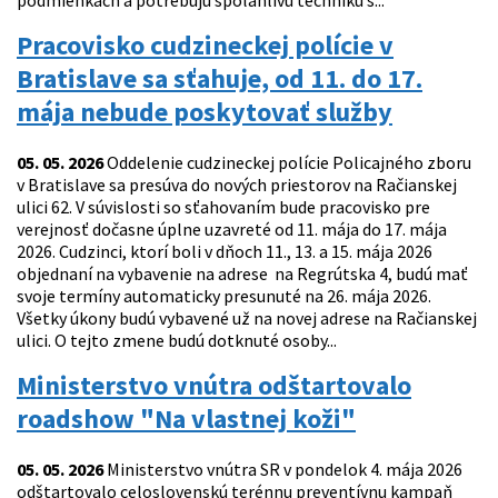
podmienkach a potrebujú spoľahlivú techniku s...
Pracovisko cudzineckej polície v
Bratislave sa sťahuje, od 11. do 17.
mája nebude poskytovať služby
05. 05. 2026
Oddelenie cudzineckej polície Policajného zboru
v Bratislave sa presúva do nových priestorov na Račianskej
ulici 62. V súvislosti so sťahovaním bude pracovisko pre
verejnosť dočasne úplne uzavreté od 11. mája do 17. mája
2026. Cudzinci, ktorí boli v dňoch 11., 13. a 15. mája 2026
objednaní na vybavenie na adrese na Regrútska 4, budú mať
svoje termíny automaticky presunuté na 26. mája 2026.
Všetky úkony budú vybavené už na novej adrese na Račianskej
ulici. O tejto zmene budú dotknuté osoby...
Ministerstvo vnútra odštartovalo
roadshow "Na vlastnej koži"
05. 05. 2026
Ministerstvo vnútra SR v pondelok 4. mája 2026
odštartovalo celoslovenskú terénnu preventívnu kampaň