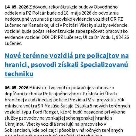
14. 05. 2026
Z dôvodu rekonštrukcie budovy Obvodného
oddelenia PZ Poltár bude od 18. mája 2026 do odvolania
nedostupné vysunuté pracovisko evidencie vozidiel OR PZ
Lučenec na Kanadskej ulici v Poltári. Všetky služby evidencie
vozidiel bude počas rekonštrukcie zabezpečovať pracovisko
evidencie vozidiel ODI OR PZ Lučenec, Ulica Dr. Vodu 1, 984 26
Lučenec.
Nové terénne vozidlá pre policajtov na
hranici, psovodi získali špecializovanú
techniku
06. 05. 2026
Ministerstvo vnútra pokračuje v obnove a
dopĺňaní techniky Policajného zboru. Príslušníci Úradu
hraničnej a cudzineckej polície Prezídia PZ si prevzali z rúk
ministra vnútra SR Matúša Šutaja Eštoka 5 nových terénnych
vozidiel typu Ford Ranger, ktoré budú nasadené pri výkone
služby psovodov na vonkajšej schengenskej hranici s
Ukrajinou. Všetky vozidlá smerujú na pracovisko v
Sobranciach, kde policajti pôsobia v náročných terénnych