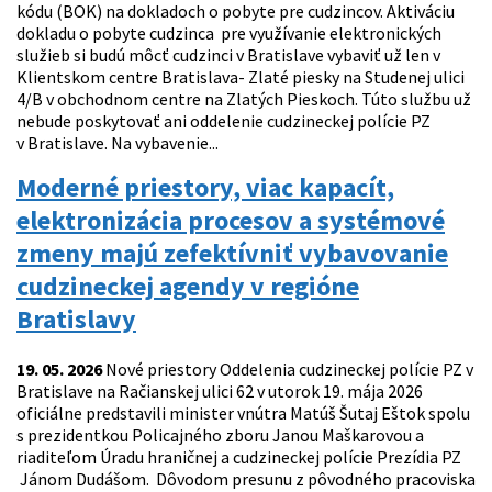
kódu (BOK) na dokladoch o pobyte pre cudzincov. Aktiváciu
dokladu o pobyte cudzinca pre využívanie elektronických
služieb si budú môcť cudzinci v Bratislave vybaviť už len v
Klientskom centre Bratislava- Zlaté piesky na Studenej ulici
4/B v obchodnom centre na Zlatých Pieskoch. Túto službu už
nebude poskytovať ani oddelenie cudzineckej polície PZ
v Bratislave. Na vybavenie...
Moderné priestory, viac kapacít,
elektronizácia procesov a systémové
zmeny majú zefektívniť vybavovanie
cudzineckej agendy v regióne
Bratislavy
19. 05. 2026
Nové priestory Oddelenia cudzineckej polície PZ v
Bratislave na Račianskej ulici 62 v utorok 19. mája 2026
oficiálne predstavili minister vnútra Matúš Šutaj Eštok spolu
s prezidentkou Policajného zboru Janou Maškarovou a
riaditeľom Úradu hraničnej a cudzineckej polície Prezídia PZ
Jánom Dudášom. Dôvodom presunu z pôvodného pracoviska