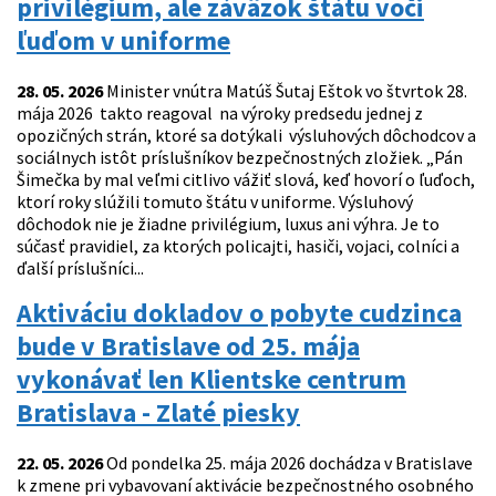
privilégium, ale záväzok štátu voči
ľuďom v uniforme
28. 05. 2026
Minister vnútra Matúš Šutaj Eštok vo štvrtok 28.
mája 2026 takto reagoval na výroky predsedu jednej z
opozičných strán, ktoré sa dotýkali výsluhových dôchodcov a
sociálnych istôt príslušníkov bezpečnostných zložiek. „Pán
Šimečka by mal veľmi citlivo vážiť slová, keď hovorí o ľuďoch,
ktorí roky slúžili tomuto štátu v uniforme. Výsluhový
dôchodok nie je žiadne privilégium, luxus ani výhra. Je to
súčasť pravidiel, za ktorých policajti, hasiči, vojaci, colníci a
ďalší príslušníci...
Aktiváciu dokladov o pobyte cudzinca
bude v Bratislave od 25. mája
vykonávať len Klientske centrum
Bratislava - Zlaté piesky
22. 05. 2026
Od pondelka 25. mája 2026 dochádza v Bratislave
k zmene pri vybavovaní aktivácie bezpečnostného osobného