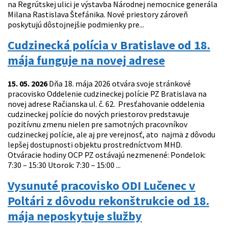
na Regrútskej ulici je výstavba Národnej nemocnice generála
Milana Rastislava Štefánika. Nové priestory zároveň
poskytujú dôstojnejšie podmienky pre...
Cudzinecká polícia v Bratislave od 18.
mája funguje na novej adrese
15. 05. 2026
Dňa 18. mája 2026 otvára svoje stránkové
pracovisko Oddelenie cudzineckej polície PZ Bratislava na
novej adrese Račianska ul. č. 62. Presťahovanie oddelenia
cudzineckej polície do nových priestorov predstavuje
pozitívnu zmenu nielen pre samotných pracovníkov
cudzineckej polície, ale aj pre verejnosť, ato najmä z dôvodu
lepšej dostupnosti objektu prostredníctvom MHD.
Otváracie hodiny OCP PZ ostávajú nezmenené: Pondelok:
7:30 – 15:30 Utorok: 7:30 – 15:00 ...
Vysunuté pracovisko ODI Lučenec v
Poltári z dôvodu rekonštrukcie od 18.
mája neposkytuje služby