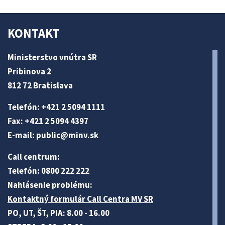
KONTAKT
Ministerstvo vnútra SR
Pribinova 2
812 72 Bratislava
Telefón: +421 2 5094 1111
Fax: +421 2 5094 4397
E-mail:
public@minv
.sk
Call centrum:
Telefón: 0800 222 222
Nahlásenie problému:
Kontaktný formulár Call Centra MV SR
PO, UT, ŠT, PIA: 8.00 - 16.00