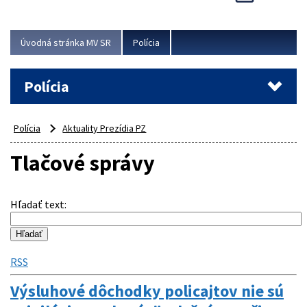
Viac
Úvodná stránka MV SR
Polícia
Polícia
Polícia
Aktuality Prezídia PZ
Tlačové správy
Hľadať text
:
RSS
Výsluhové dôchodky policajtov nie sú