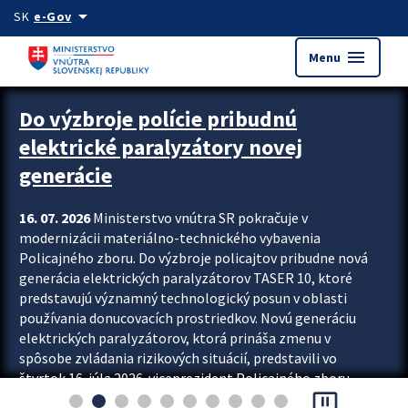
Preskocit na hlavný obsah
arrow_drop_down
SK
e-Gov
menu
Menu
Zastavit automatický posun upútavok
Do výzbroje polície pribudnú
elektrické paralyzátory novej
generácie
16. 07. 2026
Ministerstvo vnútra SR pokračuje v
modernizácii materiálno-technického vybavenia
Policajného zboru. Do výzbroje policajtov pribudne nová
generácia elektrických paralyzátorov TASER 10, ktoré
predstavujú významný technologický posun v oblasti
používania donucovacích prostriedkov. Novú generáciu
elektrických paralyzátorov, ktorá prináša zmenu v
spôsobe zvládania rizikových situácií, predstavili vo
štvrtok 16. júla 2026 viceprezident Policajného zboru
pause_presentation
Rastislav Polakovič a riaditeľ odboru výcviku...