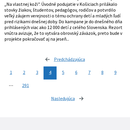
„Na vlastnej koži". Úvodné podujatie v Košiciach prilákalo
stovky žiakov, študentov, pedagógov, rodičov a potvrdilo
veľký záujem verejnosti o tému ochrany detí a mladých ľudí
pred rizikami dnešnej doby. Do kampane je do dnešného dňa
prihlásených viac ako 12 000 detí z celého Slovenska. Rezort
vnútra avizuje, že to vytvára obrovský záväzok, preto bude v
projekte pokračovať aj na jeseň...
Predchádzajúca
stránka
1
2
3
4
5
6
7
8
9
⋯
291
Nasledujúca
stránka