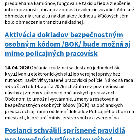
predbiehania kamiónov, fungovanie taxislužieb a zlepšenie
informovanosti občanov v oblasti evidencie vozidiel. Adresné
obmedzenia tranzitu nákladiakov Jednou z kľúčových tém
bolo obmedzenie tranzitu nákladnej...
Aktivácia dokladov bezpečnostným
osobným kódom /BOK/ bude možná aj
mimo policajných pracovísk
14. 04. 2026
Občania i cudzinci sa dostanú jednoduchšie
k využívaniu elektronických služieb verejnej správy bez
nutnosti navštíviť vyťažené pracoviská polície. Národná rada
SR vo štvrtok 14. apríla 2026 schválila cez pozmeňovacie
návrhy aj zmeny v zákone o občianskych preukazoch.
Občanom to umožní vytváranie, zmeny a resetovania
bezpečnostných osobných kódov (BOK) na občianskych
preukazoch aj mimo oddelení dokladov Policajného zboru na
miestach, ktoré určí ministerstvo vnútra a zverejní na...
Poslanci schválili sprísnené pravidlá
pre konečných užívateľov výhod,