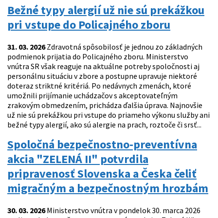
Bežné typy alergií už nie sú prekážkou
pri vstupe do Policajného zboru
31. 03. 2026
Zdravotná spôsobilosť je jednou zo základných
podmienok prijatia do Policajného zboru. Ministerstvo
vnútra SR však reaguje na aktuálne potreby spoločnosti aj
personálnu situáciu v zbore a postupne upravuje niektoré
doteraz striktné kritériá. Po nedávnych zmenách, ktoré
umožnili prijímanie uchádzačov s akceptovateľným
zrakovým obmedzením, prichádza ďalšia úprava. Najnovšie
už nie sú prekážkou pri vstupe do priameho výkonu služby ani
bežné typy alergií, ako sú alergie na prach, roztoče či srsť...
Spoločná bezpečnostno-preventívna
akcia "ZELENÁ II" potvrdila
pripravenosť Slovenska a Česka čeliť
migračným a bezpečnostným hrozbám
30. 03. 2026
Ministerstvo vnútra v pondelok 30. marca 2026