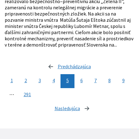
realizovalo bezpečnostno–preventívnu akciu „Zelená II",
zameranú na kontrolu nelegálnej migrácie a preverenie
pripravenosti bezpečnostných zložiek. Na akcii sa na
pozvanie ministra vnútra Matúša Šutaja Eštoka zúčastnil aj
minister vnútra Českej republiky Lubomír Metnar, spolu s
ďalšími zahraničnými partnermi. Cieľom akcie bolo posilniť
kontrolné mechanizmy, preveriť nasadenie síl a prostriedkov
v teréne a demonštrovať pripravenosť Slovenska na...
Predchádzajúca
stránka
1
2
3
4
5
6
7
8
9
⋯
291
Nasledujúca
stránka