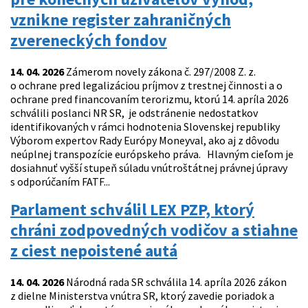
vznikne register zahraničných
zvereneckých fondov
14. 04. 2026
Zámerom novely zákona č. 297/2008 Z. z.
o ochrane pred legalizáciou príjmov z trestnej činnosti a o
ochrane pred financovaním terorizmu, ktorú 14. apríla 2026
schválili poslanci NR SR, je odstránenie nedostatkov
identifikovaných v rámci hodnotenia Slovenskej republiky
Výborom expertov Rady Európy Moneyval, ako aj z dôvodu
neúplnej transpozície európskeho práva. Hlavným cieľom je
dosiahnuť vyšší stupeň súladu vnútroštátnej právnej úpravy
s odporúčaním FATF...
Parlament schválil LEX PZP, ktorý
chráni zodpovedných vodičov a stiahne
z ciest nepoistené autá
14. 04. 2026
Národná rada SR schválila 14. apríla 2026 zákon
z dielne Ministerstva vnútra SR, ktorý zavedie poriadok a