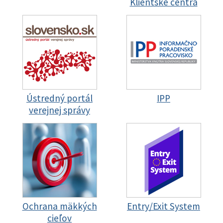
Klientske centrá
Ústredný portál
IPP
verejnej správy
Ochrana mäkkých
Entry/Exit System
cieľov