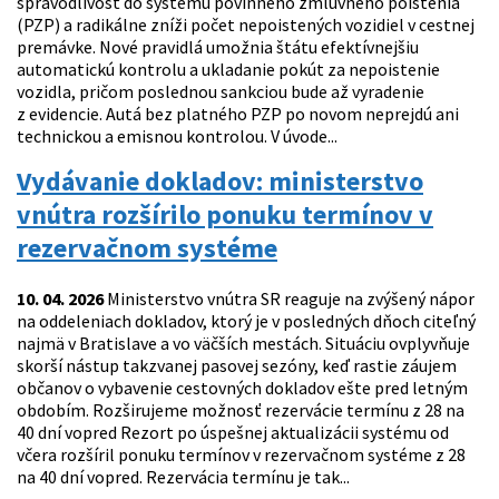
spravodlivosť do systému povinného zmluvného poistenia
(PZP) a radikálne zníži počet nepoistených vozidiel v cestnej
premávke. Nové pravidlá umožnia štátu efektívnejšiu
automatickú kontrolu a ukladanie pokút za nepoistenie
vozidla, pričom poslednou sankciou bude až vyradenie
z evidencie. Autá bez platného PZP po novom neprejdú ani
technickou a emisnou kontrolou. V úvode...
Vydávanie dokladov: ministerstvo
vnútra rozšírilo ponuku termínov v
rezervačnom systéme
10. 04. 2026
Ministerstvo vnútra SR reaguje na zvýšený nápor
na oddeleniach dokladov, ktorý je v posledných dňoch citeľný
najmä v Bratislave a vo väčších mestách. Situáciu ovplyvňuje
skorší nástup takzvanej pasovej sezóny, keď rastie záujem
občanov o vybavenie cestovných dokladov ešte pred letným
obdobím. Rozširujeme možnosť rezervácie termínu z 28 na
40 dní vopred Rezort po úspešnej aktualizácii systému od
včera rozšíril ponuku termínov v rezervačnom systéme z 28
na 40 dní vopred. Rezervácia termínu je tak...