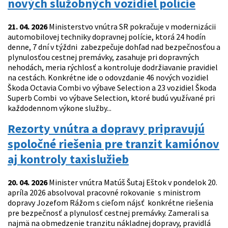
nových služobných vozidiel polície
21. 04. 2026
Ministerstvo vnútra SR pokračuje v modernizácii
automobilovej techniky dopravnej polície, ktorá 24 hodín
denne, 7 dní v týždni zabezpečuje dohľad nad bezpečnosťou a
plynulosťou cestnej premávky, zasahuje pri dopravných
nehodách, meria rýchlosť a kontroluje dodržiavanie pravidiel
na cestách. Konkrétne ide o odovzdanie 46 nových vozidiel
Škoda Octavia Combi vo výbave Selection a 23 vozidiel Škoda
Superb Combi vo výbave Selection, ktoré budú využívané pri
každodennom výkone služby...
Rezorty vnútra a dopravy pripravujú
spoločné riešenia pre tranzit kamiónov
aj kontroly taxislužieb
20. 04. 2026
Minister vnútra Matúš Šutaj Eštok v pondelok 20.
apríla 2026 absolvoval pracovné rokovanie s ministrom
dopravy Jozefom Rážom s cieľom nájsť konkrétne riešenia
pre bezpečnosť a plynulosť cestnej premávky. Zamerali sa
najmä na obmedzenie tranzitu nákladnej dopravy, pravidlá