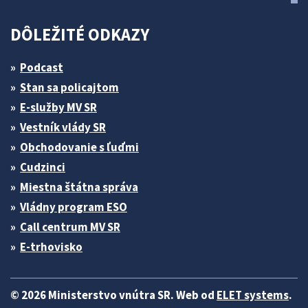
DÔLEŽITÉ ODKAZY
Podcast
Stan sa policajtom
E-služby MV SR
Vestník vlády SR
Obchodovanie s ľuďmi
Cudzinci
Miestna štátna správa
Vládny program ESO
Call centrum MV SR
E-trhovisko
© 2026 Ministerstvo vnútra SR. Web od
ELET systems
.