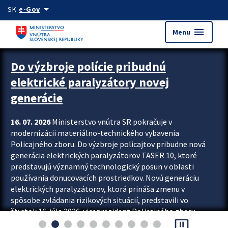
Preskocit na hlavný obsah
arrow_drop_down
SK
e-Gov
menu
Menu
Zastavit automatický posun upútavok
Do výzbroje polície pribudnú
elektrické paralyzátory novej
generácie
16. 07. 2026
Ministerstvo vnútra SR pokračuje v
modernizácii materiálno-technického vybavenia
Policajného zboru. Do výzbroje policajtov pribudne nová
generácia elektrických paralyzátorov TASER 10, ktoré
predstavujú významný technologický posun v oblasti
používania donucovacích prostriedkov. Novú generáciu
elektrických paralyzátorov, ktorá prináša zmenu v
spôsobe zvládania rizikových situácií, predstavili vo
štvrtok 16. júla 2026 viceprezident Policajného zboru
pause_presentation
Rastislav Polakovič a riaditeľ odboru výcviku...