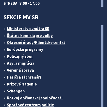
STREDA: 8.00 - 17.00
SEKCIE MV SR
Ministerstvo vnútra SR
Štátna komisia pre volby
Okresné úrady/Klientske centrá
Európske programy
Policajný zbor
Azyl a migrácia
Verejná správa
Hasiči a záchranári
Krízové riadenie
Schengen
Rozvoj občianskej spoločnosti
Športové centrum polície