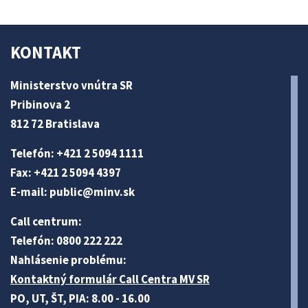
KONTAKT
Ministerstvo vnútra SR
Pribinova 2
812 72 Bratislava
Telefón: +421 2 5094 1111
Fax: +421 2 5094 4397
E-mail:
public@minv
.sk
Call centrum:
Telefón: 0800 222 222
Nahlásenie problému:
Kontaktný formulár Call Centra MV SR
PO, UT, ŠT, PIA: 8.00 - 16.00