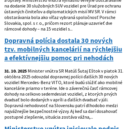
a opravy. Ministerstvo vnútra vyhlásilo verejné obstarávanie
na dodanie 30 služobných SUV vozidiel pre Úrad pre ochranu
ústavných činiteľov a diplomatických misií MV SR. V rámci
obstarávania bola ako víťaz vybraná spoločnosť Porsche
Slovakia, spol. s r. o., pričom rezort plánuje uzavrieť dve
rámcové dohody – na 15 vozidiel s...
Dopravná polícia dostala 30 nových
tzv. mobilných kancelárií na rýchlejšiu
a efektívnejšiu pomoc pri nehodách
31. 10. 2025
Minister vnútra SR Matúš Šutaj Eštok v piatok 31.
októbra 2025 odovzdal dopravnej polícii ďalších 30 nových
vozidiel Mercedes-Benz VITO, ktoré budú slúžiť ako mobilné
kancelárie priamo v teréne. Ide o záverečnú časť rámcovej
dohody na celkovo sedemdesiat vozidiel, z ktorých prvých
dvadsať bolo dodaných v apríli a ďalších dvadsať v júli.
Dopravná nehodovosť na Slovensku patrí dlhodobo medzi
najvážnejšie bezpečnostné výzvy. Aj keď sa darí dosahovať
postupné zlepšenie, situácia zostáva vážna,...
Ministerstvo vnútra iniciovalo podpis