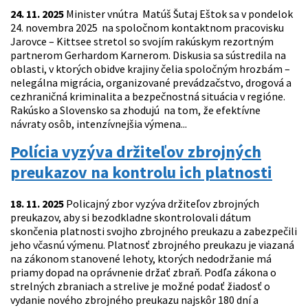
24. 11. 2025
Minister vnútra Matúš Šutaj Eštok sa v pondelok
24. novembra 2025 na spoločnom kontaktnom pracovisku
Jarovce – Kittsee stretol so svojím rakúskym rezortným
partnerom Gerhardom Karnerom. Diskusia sa sústredila na
oblasti, v ktorých obidve krajiny čelia spoločným hrozbám –
nelegálna migrácia, organizované prevádzačstvo, drogová a
cezhraničná kriminalita a bezpečnostná situácia v regióne.
Rakúsko a Slovensko sa zhodujú na tom, že efektívne
návraty osôb, intenzívnejšia výmena...
Polícia vyzýva držiteľov zbrojných
preukazov na kontrolu ich platnosti
18. 11. 2025
Policajný zbor vyzýva držiteľov zbrojných
preukazov, aby si bezodkladne skontrolovali dátum
skončenia platnosti svojho zbrojného preukazu a zabezpečili
jeho včasnú výmenu. Platnosť zbrojného preukazu je viazaná
na zákonom stanovené lehoty, ktorých nedodržanie má
priamy dopad na oprávnenie držať zbraň. Podľa zákona o
strelných zbraniach a strelive je možné podať žiadosť o
vydanie nového zbrojného preukazu najskôr 180 dní a