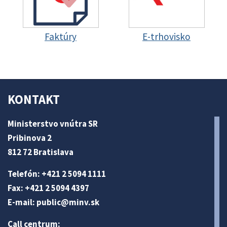
Faktúry
E-trhovisko
KONTAKT
Ministerstvo vnútra SR
Pribinova 2
812 72 Bratislava
Telefón: +421 2 5094 1111
Fax: +421 2 5094 4397
E-mail:
public@minv
.sk
Call centrum: