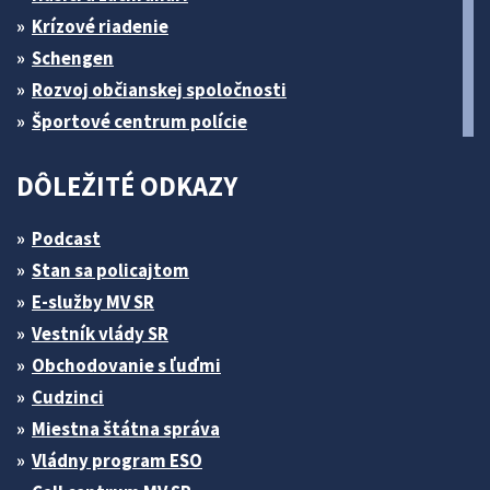
Krízové riadenie
Schengen
Rozvoj občianskej spoločnosti
Športové centrum polície
DÔLEŽITÉ ODKAZY
Podcast
Stan sa policajtom
E-služby MV SR
Vestník vlády SR
Obchodovanie s ľuďmi
Cudzinci
Miestna štátna správa
Vládny program ESO