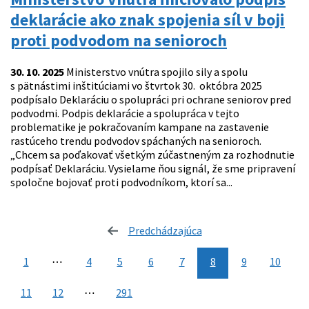
deklarácie ako znak spojenia síl v boji
proti podvodom na senioroch
30. 10. 2025
Ministerstvo vnútra spojilo sily a spolu
s pätnástimi inštitúciami vo štvrtok 30. októbra 2025
podpísalo Deklaráciu o spolupráci pri ochrane seniorov pred
podvodmi. Podpis deklarácie a spolupráca v tejto
problematike je pokračovaním kampane na zastavenie
rastúceho trendu podvodov spáchaných na senioroch.
„Chcem sa poďakovať všetkým zúčastneným za rozhodnutie
podpísať Deklaráciu. Vysielame ňou signál, že sme pripravení
spoločne bojovať proti podvodníkom, ktorí sa...
Predchádzajúca
stránka
1
⋯
4
5
6
7
8
9
10
11
12
⋯
291