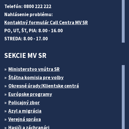
Telefón: 0800 222 222
Nahlásenie problému:
Kontaktný formulár Call Centra MV SR
PO, UT, ŠT, PIA: 8.00 - 16.00
STREDA: 8.00 - 17.00
SEKCIE MV SR
Ministerstvo vnútra SR
Štátna komisia pre volby
Okresné úrady/Klientske centrá
Európske programy
Policajný zbor
Azyl a migrácia
Verejná správa
Hasiči a záchranári