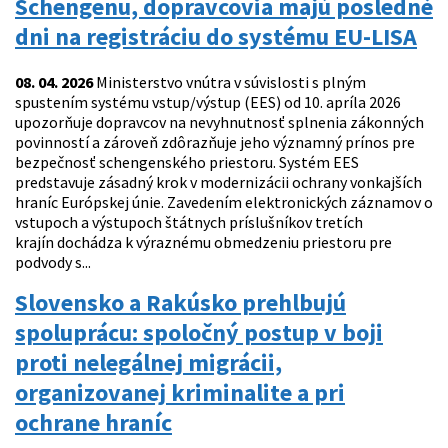
Schengenu, dopravcovia majú posledné
dni na registráciu do systému EU-LISA
08. 04. 2026
Ministerstvo vnútra v súvislosti s plným
spustením systému vstup/výstup (EES) od 10. apríla 2026
upozorňuje dopravcov na nevyhnutnosť splnenia zákonných
povinností a zároveň zdôrazňuje jeho významný prínos pre
bezpečnosť schengenského priestoru. Systém EES
predstavuje zásadný krok v modernizácii ochrany vonkajších
hraníc Európskej únie. Zavedením elektronických záznamov o
vstupoch a výstupoch štátnych príslušníkov tretích
krajín dochádza k výraznému obmedzeniu priestoru pre
podvody s...
Slovensko a Rakúsko prehlbujú
spoluprácu: spoločný postup v boji
proti nelegálnej migrácii,
organizovanej kriminalite a pri
ochrane hraníc