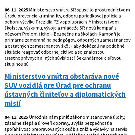
06. 11. 2025
Ministerstvo vnútra SR spustilo prostredníctvom
Úradu prevencie kriminality, odboru poriadkovej polície a
odboru výcviku Prezídia PZ v spolupráci s Ministerstvom
školstva, výskumu, vývoja a mládeže SR novú kampaň s
názvom Prelom ticho – Bezpečne na školách. Kampaň je
primárne zameraná na pedagógov, odborných zamestnancov
a ostatných zamestnancov škôl - aby dokázali na podobné
situácie reagovať odborne, citlivo a so znalosťou
trestnoprávnych a iných súvislostí. Sekundárnou cieľovou
skupinou sú...
Ministerstvo vnútra obstaráva nové
SUV vozidlá pre Úrad pre ochranu
ústavných činiteľov a diplomatických
misií
04. 11. 2025
Umožnia nám plniť zákonom stanovené úlohy,
zásadne zlepšia úroveň dopravy, zvýšia bezpečnosť a
spoľahlivosť prepravovaných osôb a znížia výdavky na servis