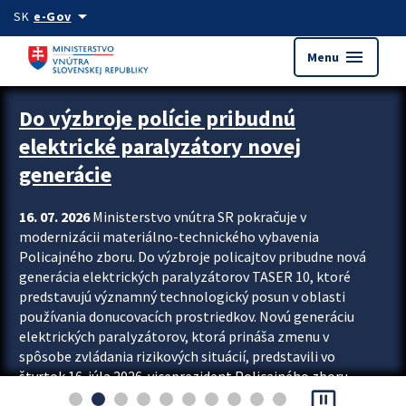
Preskocit na hlavný obsah
arrow_drop_down
SK
e-Gov
menu
Menu
Zastavit automatický posun upútavok
Do výzbroje polície pribudnú
elektrické paralyzátory novej
generácie
16. 07. 2026
Ministerstvo vnútra SR pokračuje v
modernizácii materiálno-technického vybavenia
Policajného zboru. Do výzbroje policajtov pribudne nová
generácia elektrických paralyzátorov TASER 10, ktoré
predstavujú významný technologický posun v oblasti
používania donucovacích prostriedkov. Novú generáciu
elektrických paralyzátorov, ktorá prináša zmenu v
spôsobe zvládania rizikových situácií, predstavili vo
štvrtok 16. júla 2026 viceprezident Policajného zboru
pause_presentation
Rastislav Polakovič a riaditeľ odboru výcviku...