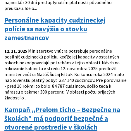
najneskôr 30 dní pred uplynutím platnosti pôvodného
preukazu. Ide o...
Personálne kapacity cudzineckej
polície sa navýšia o stovku
zamestnancov
12. 11. 2025
Ministerstvo vnútra potrebuje personálne
posilniť cudzineckú políciu, keďže jej kapacity v ostatných
rokoch nezodpovedajú potrebám v tejto oblasti. Návrh na
rokovanie kabinetu v stredu 12. novembra 2025 predložil
minister vnútra Matúš Šutaj Eštok. Ku koncu roka 2024 malo
na Slovensku platný pobyt 337 140 cudzincov. Pre porovnanie
- pred 10 rokmi to bolo 84 787 cudzincov, došlo teda k
nárastu o takmer 300 percent. V oblasti počtu prijatých
žiadostí o ...
Kampaň „Prelom ticho – Bezpečne na
školách" má podporiť bezpečné a
otvorené prostredie v školách