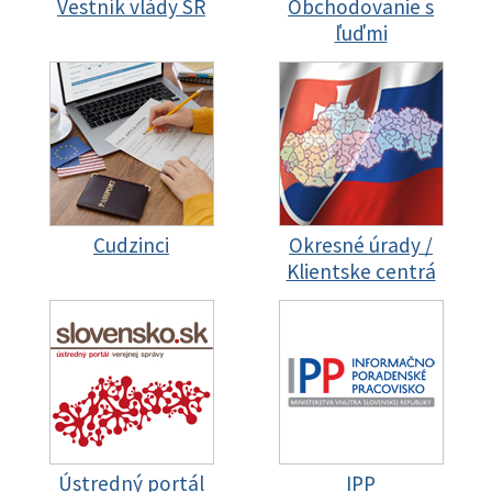
Vestník vlády SR
Obchodovanie s
ľuďmi
Cudzinci
Okresné úrady /
Klientske centrá
Ústredný portál
IPP