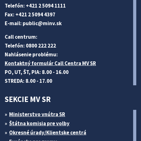
Telefón: +421 2 5094 1111
Fax: +421 2 5094 4397
E-mail:
public@minv
.sk
Call centrum:
Telefón: 0800 222 222
Nahlásenie problému:
Kontaktný formulár Call Centra MV SR
PO, UT, ŠT, PIA: 8.00 - 16.00
STREDA: 8.00 - 17.00
SEKCIE MV SR
Ministerstvo vnútra SR
Štátna komisia pre volby
Okresné úrady/Klientske centrá