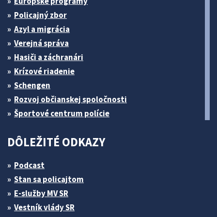
Európske programy
Policajný zbor
Azyl a migrácia
Verejná správa
Hasiči a záchranári
Krízové riadenie
Schengen
Rozvoj občianskej spoločnosti
Športové centrum polície
DÔLEŽITÉ ODKAZY
Podcast
Stan sa policajtom
E-služby MV SR
Vestník vlády SR