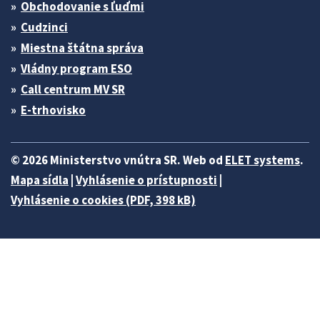
Obchodovanie s ľuďmi
Cudzinci
Miestna štátna správa
Vládny program ESO
Call centrum MV SR
E-trhovisko
© 2026 Ministerstvo vnútra SR. Web od
ELET systems
.
Mapa sídla
|
Vyhlásenie o prístupnosti
|
Vyhlásenie o cookies (PDF, 398 kB)