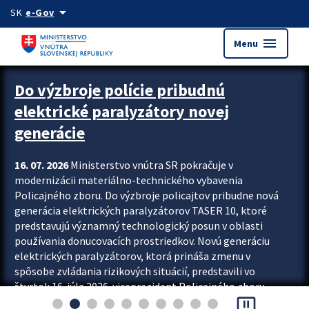
Preskocit na hlavný obsah
arrow_drop_down
SK
e-Gov
menu
Menu
Zastavit automatický posun upútavok
Do výzbroje polície pribudnú
elektrické paralyzátory novej
generácie
16. 07. 2026
Ministerstvo vnútra SR pokračuje v
modernizácii materiálno-technického vybavenia
Policajného zboru. Do výzbroje policajtov pribudne nová
generácia elektrických paralyzátorov TASER 10, ktoré
predstavujú významný technologický posun v oblasti
používania donucovacích prostriedkov. Novú generáciu
elektrických paralyzátorov, ktorá prináša zmenu v
spôsobe zvládania rizikových situácií, predstavili vo
štvrtok 16. júla 2026 viceprezident Policajného zboru
pause_presentation
Rastislav Polakovič a riaditeľ odboru výcviku...