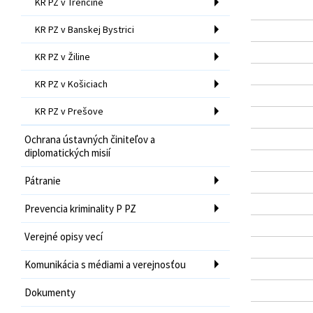
KR PZ v Trenčíne
KR PZ v Banskej Bystrici
KR PZ v Žiline
KR PZ v Košiciach
KR PZ v Prešove
Ochrana ústavných činiteľov a
diplomatických misií
Pátranie
Prevencia kriminality P PZ
Verejné opisy vecí
Komunikácia s médiami a verejnosťou
Dokumenty