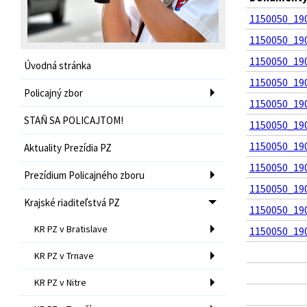
1150050_190
1150050_190
1150050_190
Úvodná stránka
1150050_190
Policajný zbor
1150050_190
STAŇ SA POLICAJTOM!
1150050_190
1150050_190
Aktuality Prezídia PZ
1150050_190
Prezídium Policajného zboru
1150050_190
Krajské riaditeľstvá PZ
1150050_190
KR PZ v Bratislave
1150050_190
KR PZ v Trnave
KR PZ v Nitre