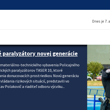
Dnes je 7.
é paralyzátory novej generácie
i materiálno-technického vybavenia Policajného
rických paralyzátorov TASER 10, ktoré
ania donucovacích prostriedkov. Novú generáciu
ádania rizikových situácií, predstavili vo
v Polakovič a riaditeľ odboru výcviku...