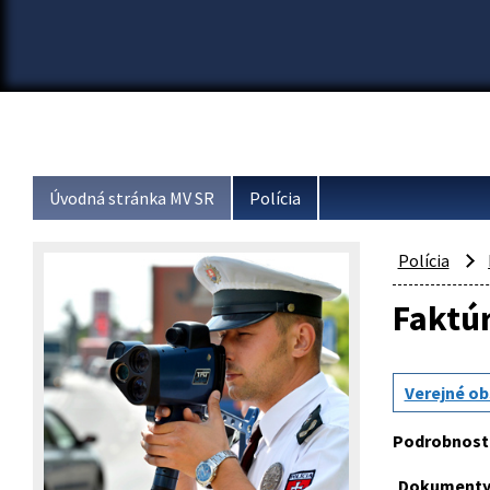
Úvodná stránka MV SR
Polícia
Polícia
Faktú
Verejné ob
Podrobnosti
Dokumenty 