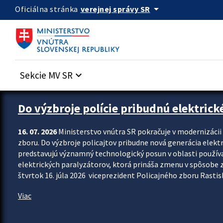
Preskocit na hlavný obsah
arrow_drop_down
verejnej správy SR
Oficiálna stránka
Sekcie MV SR
keyboard_arrow_down
Zastavit automatický posun upútavok
Do výzbroje polície pribudnú elektrick
16. 07. 2026
Ministerstvo vnútra SR pokračuje v modernizáci
zboru. Do výzbroje policajtov pribudne nová generácia elekt
predstavujú významný technologický posun v oblasti použív
elektrických paralyzátorov, ktorá prináša zmenu v spôsobe zvl
štvrtok 16. júla 2026 viceprezident Policajného zboru Rastisla
Viac