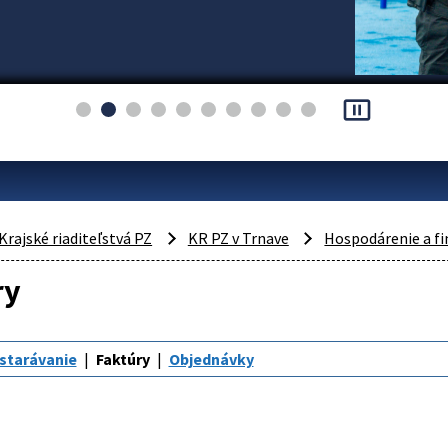
pause_presentation
Krajské riaditeľstvá PZ
KR PZ v Trnave
Hospodárenie a fi
ry
starávanie
Faktúry
Objednávky