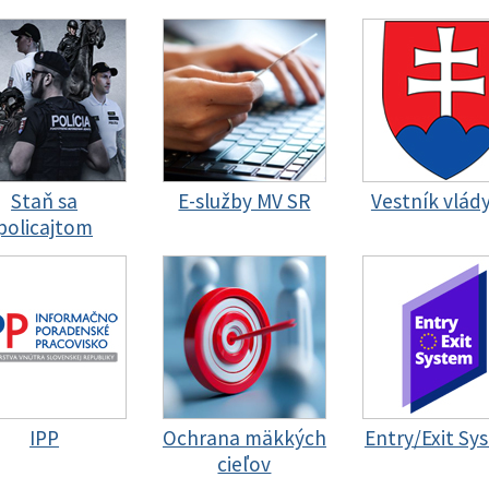
Staň sa
E-služby MV SR
Vestník vlád
policajtom
IPP
Ochrana mäkkých
Entry/Exit Sy
cieľov