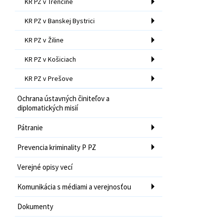
KR PZ v Trenčíne
KR PZ v Banskej Bystrici
KR PZ v Žiline
KR PZ v Košiciach
KR PZ v Prešove
Ochrana ústavných činiteľov a
diplomatických misií
Pátranie
Prevencia kriminality P PZ
Verejné opisy vecí
Komunikácia s médiami a verejnosťou
Dokumenty