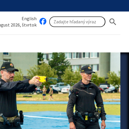
English
search
august 2026, štvrtok