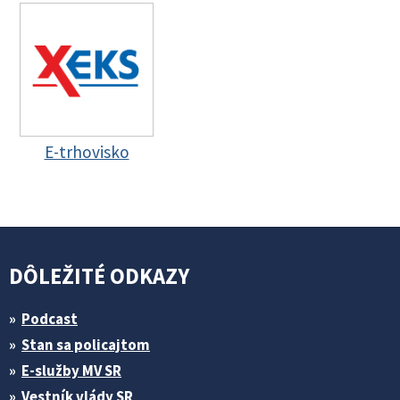
E-trhovisko
DÔLEŽITÉ ODKAZY
Podcast
Stan sa policajtom
E-služby MV SR
Vestník vlády SR