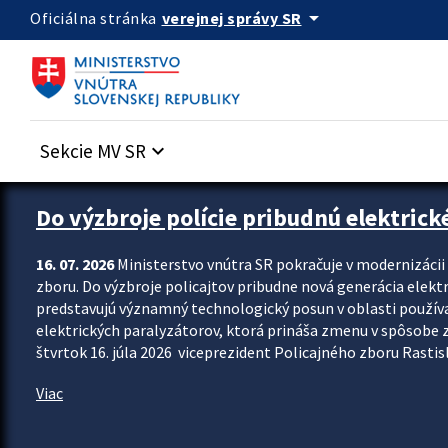
Preskocit na hlavný obsah
arrow_drop_down
verejnej správy SR
Oficiálna stránka
Sekcie MV SR
keyboard_arrow_down
Zastavit automatický posun upútavok
Do výzbroje polície pribudnú elektrick
16. 07. 2026
Ministerstvo vnútra SR pokračuje v modernizáci
zboru. Do výzbroje policajtov pribudne nová generácia elekt
predstavujú významný technologický posun v oblasti použív
elektrických paralyzátorov, ktorá prináša zmenu v spôsobe zvl
štvrtok 16. júla 2026 viceprezident Policajného zboru Rastisla
Viac