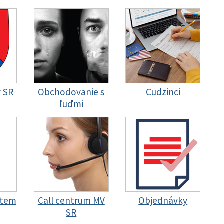
y SR
Obchodovanie s
Cudzinci
ľuďmi
stem
Call centrum MV
Objednávky
SR