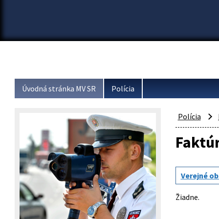
Úvodná stránka MV SR
Polícia
Polícia
Faktú
Verejné ob
Žiadne.