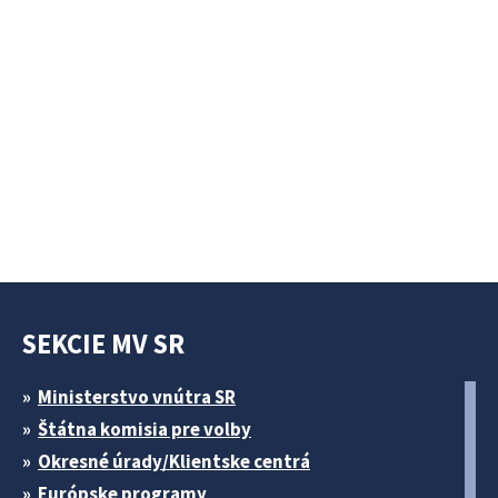
SEKCIE MV SR
Ministerstvo vnútra SR
Štátna komisia pre volby
Okresné úrady/Klientske centrá
Európske programy