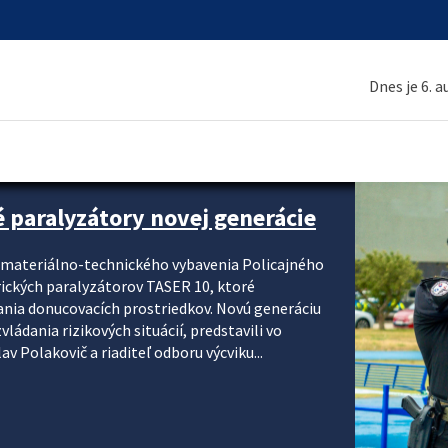
Dnes je 6. 
é paralyzátory novej generácie
i materiálno-technického vybavenia Policajného
rických paralyzátorov TASER 10, ktoré
ania donucovacích prostriedkov. Novú generáciu
ádania rizikových situácií, predstavili vo
v Polakovič a riaditeľ odboru výcviku...