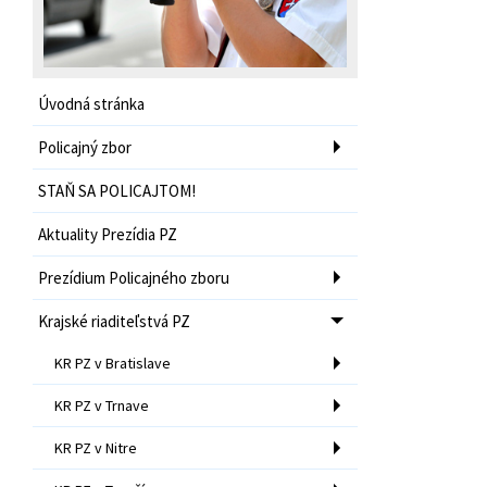
Úvodná stránka
Policajný zbor
STAŇ SA POLICAJTOM!
Aktuality Prezídia PZ
Prezídium Policajného zboru
Krajské riaditeľstvá PZ
KR PZ v Bratislave
KR PZ v Trnave
KR PZ v Nitre