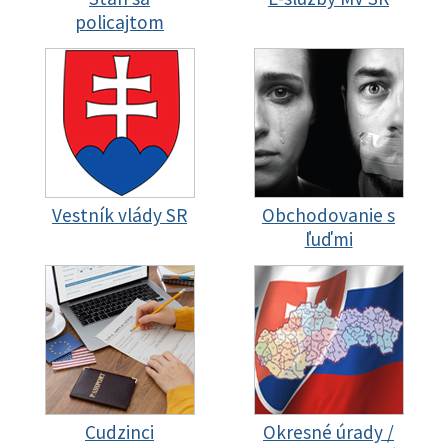
policajtom
Vestník vlády SR
Obchodovanie s
ľuďmi
Cudzinci
Okresné úrady /