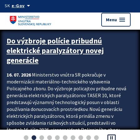
Preskocit na hlavný obsah
arrow_drop_down
SK
e-Gov
menu
Menu
Zastavit automatický posun upútavok
Do výzbroje polície pribudnú
elektrické paralyzátory novej
generácie
16. 07. 2026
Ministerstvo vnútra SR pokračuje v
modernizácii materiálno-technického vybavenia
Policajného zboru. Do výzbroje policajtov pribudne nová
generácia elektrických paralyzátorov TASER 10, ktoré
predstavujú významný technologický posun v oblasti
používania donucovacích prostriedkov. Novú generáciu
elektrických paralyzátorov, ktorá prináša zmenu v
spôsobe zvládania rizikových situácií, predstavili vo
štvrtok 16. júla 2026 viceprezident Policajného zboru
pause_presentation
Rastislav Polakovič a riaditeľ odboru výcviku...