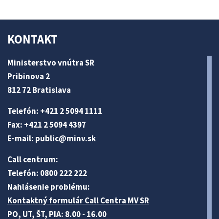
KONTAKT
Ministerstvo vnútra SR
Pribinova 2
812 72 Bratislava
Telefón: +421 2 5094 1111
Fax: +421 2 5094 4397
E-mail:
public@minv
.sk
Call centrum:
Telefón: 0800 222 222
Nahlásenie problému:
Kontaktný formulár Call Centra MV SR
PO, UT, ŠT, PIA: 8.00 - 16.00