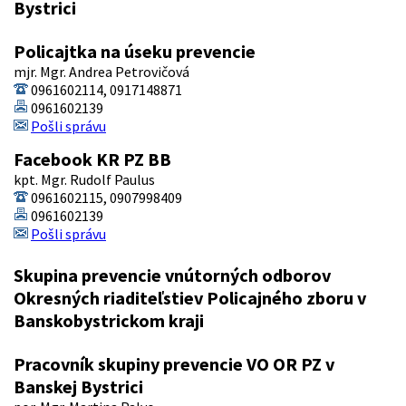
Bystrici
Policajtka na úseku prevencie
mjr. Mgr. Andrea Petrovičová
0961602114, 0917148871
0961602139
Pošli správu
Facebook KR PZ BB
kpt. Mgr. Rudolf Paulus
0961602115, 0907998409
0961602139
Pošli správu
Skupina prevencie vnútorných odborov
Okresných riaditeľstiev Policajného zboru v
Banskobystrickom kraji
Pracovník skupiny prevencie VO OR PZ v
Banskej Bystrici