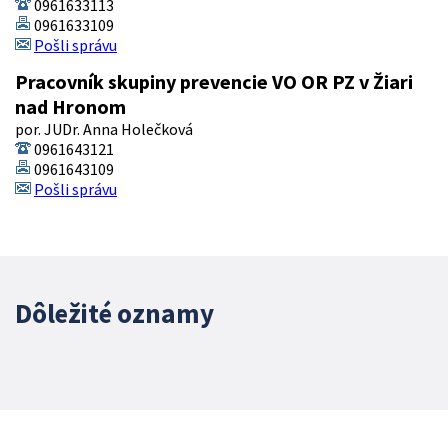
0961633113
0961633109
Pošli správu
Pracovník skupiny prevencie VO OR PZ v Žiari
nad Hronom
por. JUDr. Anna Holečková
0961643121
0961643109
Pošli správu
Dôležité oznamy