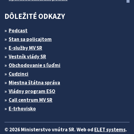
DÔLEŽITÉ ODKAZY
Podcast
Stan sa policajtom
E-služby MV SR
Vestník vlády SR
Obchodovanie s ľuďmi
Cudzinci
Miestna štátna správa
Vládny program ESO
Call centrum MV SR
E-trhovisko
© 2026 Ministerstvo vnútra SR. Web od
ELET systems
.