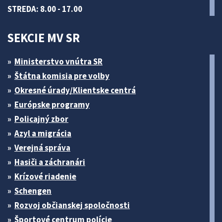
STREDA: 8.00 - 17.00
SEKCIE MV SR
Ministerstvo vnútra SR
Štátna komisia pre volby
Okresné úrady/Klientske centrá
Európske programy
Policajný zbor
Azyl a migrácia
Verejná správa
Hasiči a záchranári
Krízové riadenie
Schengen
Rozvoj občianskej spoločnosti
Športové centrum polície