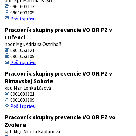
por. Mgr. Martina Palyo
0961603113
0961603109
Pošli správu
Pracovník skupiny prevencie VO OR PZ v
Lučenci
npor. Mgr. Adriana Ostrihoň
0961653121
0961653109
Pošli správu
Pracovník skupiny prevencie VO OR PZ v
Rimavskej Sobote
kpt. Mgr. Lenka Lásová
0961683121
0961683109
Pošli správu
Pracovník skupiny prevencie VO OR PZ vo
Zvolene
kpt. Mgr. Milota Kaplánová