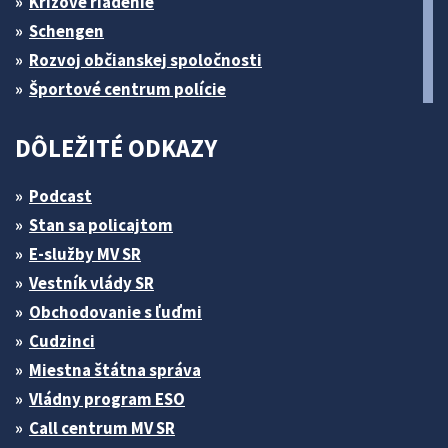
Krízové riadenie
Schengen
Rozvoj občianskej spoločnosti
Športové centrum polície
DÔLEŽITÉ ODKAZY
Podcast
Stan sa policajtom
E-služby MV SR
Vestník vlády SR
Obchodovanie s ľuďmi
Cudzinci
Miestna štátna správa
Vládny program ESO
Call centrum MV SR