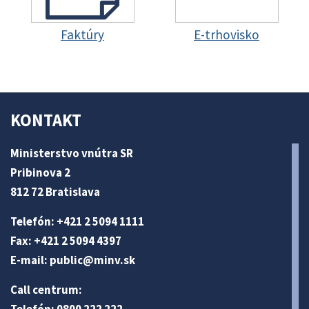
Faktúry
E-trhovisko
KONTAKT
Ministerstvo vnútra SR
Pribinova 2
812 72 Bratislava
Telefón: +421 2 5094 1111
Fax: +421 2 5094 4397
E-mail:
public@minv
.sk
Call centrum: