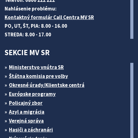
Telefón: 0800 222 222
Nahlásenie problému:
Kontaktný formulár Call Centra MV SR
PO, UT, ŠT, PIA: 8.00 - 16.00
STREDA: 8.00 - 17.00
SEKCIE MV SR
Ministerstvo vnútra SR
Štátna komisia pre volby
Okresné úrady/Klientske centrá
Európske programy
Policajný zbor
Azyl a migrácia
Verejná správa
Hasiči a záchranári