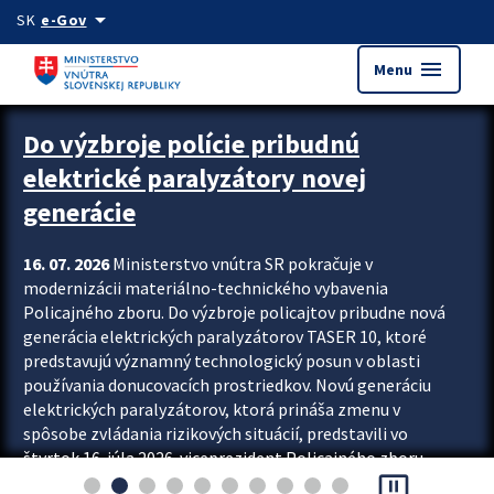
Preskocit na hlavný obsah
arrow_drop_down
SK
e-Gov
menu
Menu
Zastavit automatický posun upútavok
Do výzbroje polície pribudnú
elektrické paralyzátory novej
generácie
16. 07. 2026
Ministerstvo vnútra SR pokračuje v
modernizácii materiálno-technického vybavenia
Policajného zboru. Do výzbroje policajtov pribudne nová
generácia elektrických paralyzátorov TASER 10, ktoré
predstavujú významný technologický posun v oblasti
používania donucovacích prostriedkov. Novú generáciu
elektrických paralyzátorov, ktorá prináša zmenu v
spôsobe zvládania rizikových situácií, predstavili vo
štvrtok 16. júla 2026 viceprezident Policajného zboru
pause_presentation
Rastislav Polakovič a riaditeľ odboru výcviku...