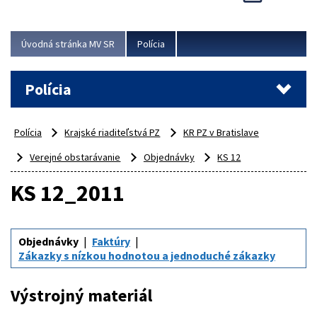
Viac
Úvodná stránka MV SR
Polícia
Polícia
Polícia
Krajské riaditeľstvá PZ
KR PZ v Bratislave
Verejné obstarávanie
Objednávky
KS 12
KS 12_2011
Objednávky
Faktúry
Zákazky s nízkou hodnotou a jednoduché zákazky
Výstrojný materiál