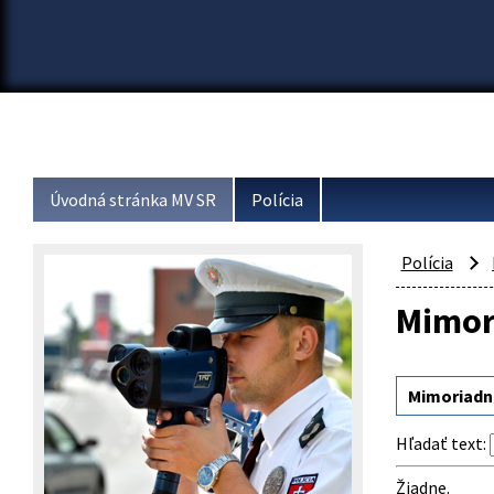
Úvodná stránka MV SR
Polícia
Polícia
Mimor
Mimoriadn
Hľadať text
:
Žiadne.