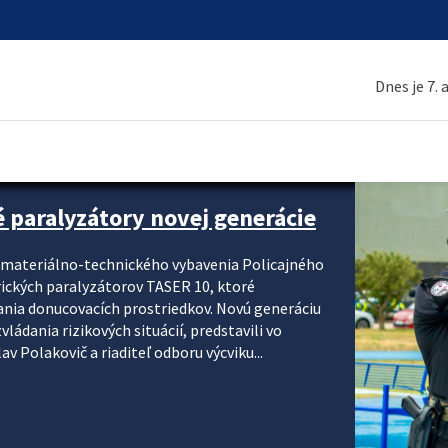
Dnes je 7.
é paralyzátory novej generácie
i materiálno-technického vybavenia Policajného
rických paralyzátorov TASER 10, ktoré
ania donucovacích prostriedkov. Novú generáciu
ádania rizikových situácií, predstavili vo
v Polakovič a riaditeľ odboru výcviku...