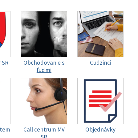
y SR
Obchodovanie s
Cudzinci
ľuďmi
stem
Call centrum MV
Objednávky
SR