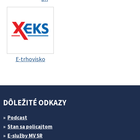
E-trhovisko
DÔLEŽITÉ ODKAZY
Podcast
Stan sa policajtom
E-služby MV SR