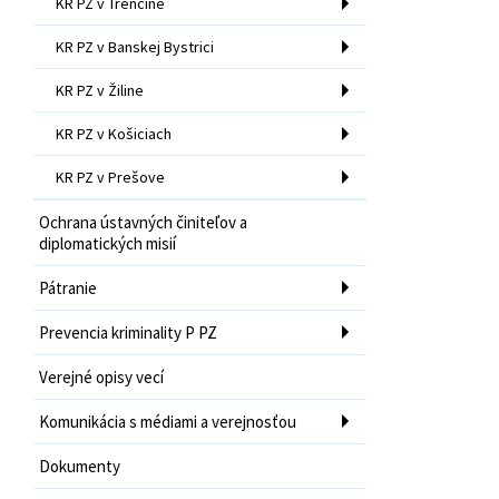
KR PZ v Trenčíne
KR PZ v Banskej Bystrici
KR PZ v Žiline
KR PZ v Košiciach
KR PZ v Prešove
Ochrana ústavných činiteľov a
diplomatických misií
Pátranie
Prevencia kriminality P PZ
Verejné opisy vecí
Komunikácia s médiami a verejnosťou
Dokumenty