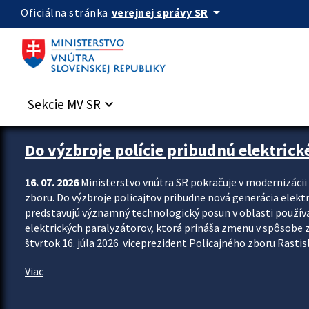
Preskocit na hlavný obsah
arrow_drop_down
verejnej správy SR
Oficiálna stránka
Sekcie MV SR
keyboard_arrow_down
Zastavit automatický posun upútavok
Do výzbroje polície pribudnú elektrick
16. 07. 2026
Ministerstvo vnútra SR pokračuje v modernizáci
zboru. Do výzbroje policajtov pribudne nová generácia elekt
predstavujú významný technologický posun v oblasti použív
elektrických paralyzátorov, ktorá prináša zmenu v spôsobe zvl
štvrtok 16. júla 2026 viceprezident Policajného zboru Rastisla
Viac