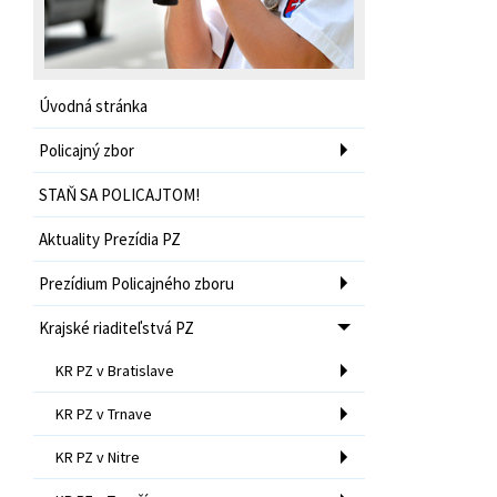
Úvodná stránka
Policajný zbor
STAŇ SA POLICAJTOM!
Aktuality Prezídia PZ
Prezídium Policajného zboru
Krajské riaditeľstvá PZ
KR PZ v Bratislave
KR PZ v Trnave
KR PZ v Nitre