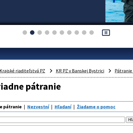
pause_presentation
Krajské riaditeľstvá PZ
KR PZ v Banskej Bystrici
Pátranie
iadne pátranie
e pátranie
Nezvestní
Hľadaní
Žiadame o pomoc