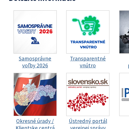
Samosprávne
Transparentné
voľby 2026
vnútro
Okresné úrady /
Ústredný portál
Klientske centrá
verejnej správy