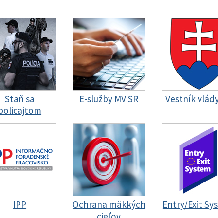
Staň sa
E-služby MV SR
Vestník vlád
policajtom
IPP
Ochrana mäkkých
Entry/Exit Sy
cieľov