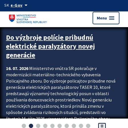
Preskocit na hlavný obsah
arrow_drop_down
SK
e-Gov
menu
Menu
Zastavit automatický posun upútavok
Do výzbroje polície pribudnú
elektrické paralyzátory novej
generácie
16. 07. 2026
Ministerstvo vnútra SR pokračuje v
modernizácii materiálno-technického vybavenia
Policajného zboru. Do výzbroje policajtov pribudne nová
generácia elektrických paralyzátorov TASER 10, ktoré
predstavujú významný technologický posun v oblasti
používania donucovacích prostriedkov. Novú generáciu
elektrických paralyzátorov, ktorá prináša zmenu v
spôsobe zvládania rizikových situácií, predstavili vo
štvrtok 16. júla 2026 viceprezident Policajného zboru
pause_presentation
Rastislav Polakovič a riaditeľ odboru výcviku...