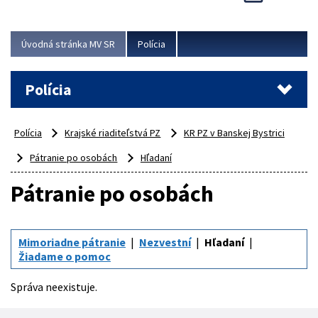
Viac
Úvodná stránka MV SR
Polícia
Polícia
Polícia
Krajské riaditeľstvá PZ
KR PZ v Banskej Bystrici
Pátranie po osobách
Hľadaní
Pátranie po osobách
Mimoriadne pátranie
Nezvestní
Hľadaní
Žiadame o pomoc
Správa neexistuje.