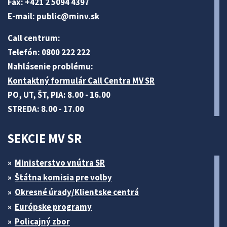
Fax: +421 2 5094 4397
E-mail:
public@minv
.sk
Call centrum:
Telefón: 0800 222 222
Nahlásenie problému:
Kontaktný formulár Call Centra MV SR
PO, UT, ŠT, PIA: 8.00 - 16.00
STREDA: 8.00 - 17.00
SEKCIE MV SR
Ministerstvo vnútra SR
Štátna komisia pre volby
Okresné úrady/Klientske centrá
Európske programy
Policajný zbor