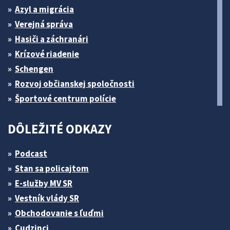
Azyl a migrácia
Verejná správa
Hasiči a záchranári
Krízové riadenie
Schengen
Rozvoj občianskej spoločnosti
Športové centrum polície
DÔLEŽITÉ ODKAZY
Podcast
Stan sa policajtom
E-služby MV SR
Vestník vlády SR
Obchodovanie s ľuďmi
Cudzinci