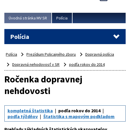
Viac
Úvodná stránka MV SR
Polícia
Polícia
Polícia
Prezídium Policajného zboru
Dopravná polícia
Dopravná nehodovosť v SR
podľa rokov do 2014
Ročenka dopravnej
nehdovosti
kompletná štatistika
podľa rokov do 2014
podľa týždňov
Štatistika s mapovým podkladom
Prehľady základných štatistických ukazovateľov