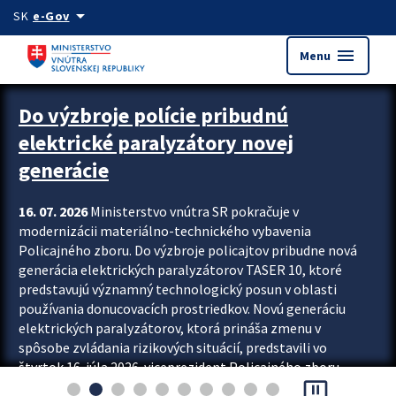
Preskocit na hlavný obsah
arrow_drop_down
SK
e-Gov
menu
Menu
Zastavit automatický posun upútavok
Do výzbroje polície pribudnú
elektrické paralyzátory novej
generácie
16. 07. 2026
Ministerstvo vnútra SR pokračuje v
modernizácii materiálno-technického vybavenia
Policajného zboru. Do výzbroje policajtov pribudne nová
generácia elektrických paralyzátorov TASER 10, ktoré
predstavujú významný technologický posun v oblasti
používania donucovacích prostriedkov. Novú generáciu
elektrických paralyzátorov, ktorá prináša zmenu v
spôsobe zvládania rizikových situácií, predstavili vo
štvrtok 16. júla 2026 viceprezident Policajného zboru
pause_presentation
Rastislav Polakovič a riaditeľ odboru výcviku...