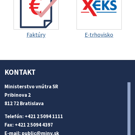
Faktúry
E-trhovisko
KONTAKT
Ministerstvo vnútra SR
Pribinova 2
812 72 Bratislava
Telefón: +421 2 5094 1111
Fax: +421 2 5094 4397
E-mail:
public@minv
.sk