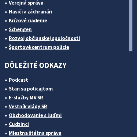
Verejná správa
Hasiči a záchranári
Krízové riadenie
Schengen
Rozvoj občianskej spoločnosti
Športové centrum polície
DÔLEŽITÉ ODKAZY
Podcast
Stan sa policajtom
E-služby MV SR
Vestník vlády SR
Obchodovanie s ľuďmi
Cudzinci
Miestna štátna správa