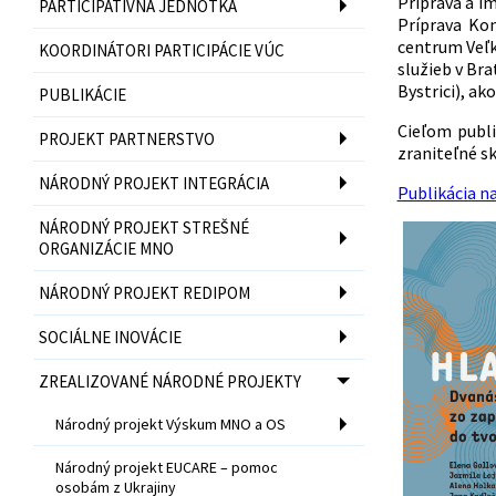
Príprava a i
PARTICIPATÍVNA JEDNOTKA
Príprava Kon
centrum Veľk
KOORDINÁTORI PARTICIPÁCIE VÚC
služieb v Br
Bystrici), ak
PUBLIKÁCIE
Cieľom publi
PROJEKT PARTNERSTVO
zraniteľné sk
NÁRODNÝ PROJEKT INTEGRÁCIA
Publikácia na
NÁRODNÝ PROJEKT STREŠNÉ
ORGANIZÁCIE MNO
NÁRODNÝ PROJEKT REDIPOM
SOCIÁLNE INOVÁCIE
ZREALIZOVANÉ NÁRODNÉ PROJEKTY
Národný projekt Výskum MNO a OS
Národný projekt EUCARE – pomoc
osobám z Ukrajiny