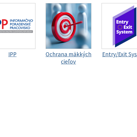
IPP
Ochrana mäkkých
Entry/Exit Sy
cieľov