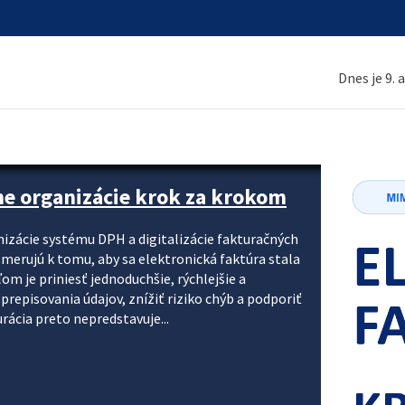
Dnes je 9. 
ne organizácie krok za krokom
nizácie systému DPH a digitalizácie fakturačných
smerujú k tomu, aby sa elektronická faktúra stala
 je priniesť jednoduchšie, rýchlejšie a
repisovania údajov, znížiť riziko chýb a podporiť
rácia preto nepredstavuje...