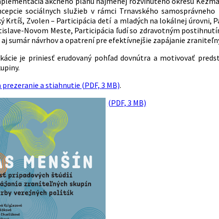
mplementácia akčného plánu najmenej rozvinutého okresu Kežmaro
cepcie sociálnych služieb v rámci Trnavského samosprávneho k
ý Krtíš, Zvolen – Participácia detí a mladých na lokálnej úrovni,
atislave-Novom Meste, Participácia ľudí so zdravotným postihnut
o aj sumár návrhov a opatrení pre efektívnejšie zapájanie zraniteľn
kácie je priniesť erudovaný pohľad dovnútra a motivovať predsta
upiny.
 prezeranie a stiahnutie (PDF, 3 MB)
.
(PDF, 3 MB)