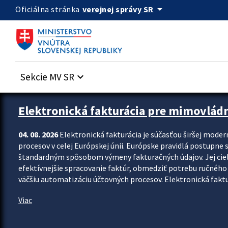
Preskocit na hlavný obsah
arrow_drop_down
verejnej správy SR
Oficiálna stránka
Sekcie MV SR
keyboard_arrow_down
Zastavit automatický posun upútavok
Elektronická fakturácia pre mimovlád
04. 08. 2026
Elektronická fakturácia je súčasťou širšej moder
procesov v celej Európskej únii. Európske pravidlá postupne 
štandardným spôsobom výmeny fakturačných údajov. Jej cieľom
efektívnejšie spracovanie faktúr, obmedziť potrebu ručného p
väčšiu automatizáciu účtovných procesov. Elektronická faktu
Viac