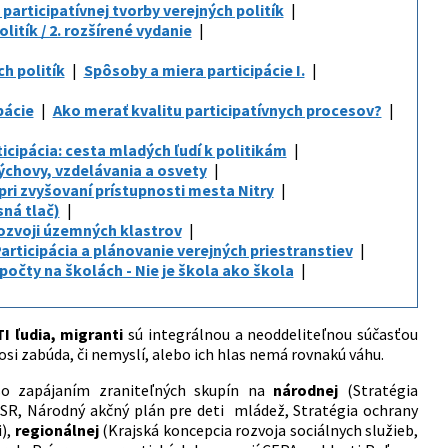
 participatívnej tvorby verejných politík
litík / 2. rozšírené vydanie
h politík
Spôsoby a miera participácie I.
pácie
Ako merať kvalitu participatívnych procesov?
ticipácia: cesta mladých ľudí k politikám
výchovy, vzdelávania a osvety
pri zvyšovaní prístupnosti mesta Nitry
sná tlač)
 rozvoji územných klastrov
articipácia a plánovanie verejných priestranstiev
počty na školách - Nie je škola ako škola
I ľudia, migranti
sú integrálnou a neoddeliteľnou súčasťou
osi zabúda, či nemyslí, alebo ich hlas nemá rovnakú váhu.
 so zapájaním zraniteľných skupín na
národnej
(Stratégia
 v SR, Národný akčný plán pre deti mládež, Stratégia ochrany
i),
regionálnej
(Krajská koncepcia rozvoja sociálnych služieb,