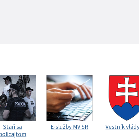
Staň sa
E-služby MV SR
Vestník vlád
policajtom