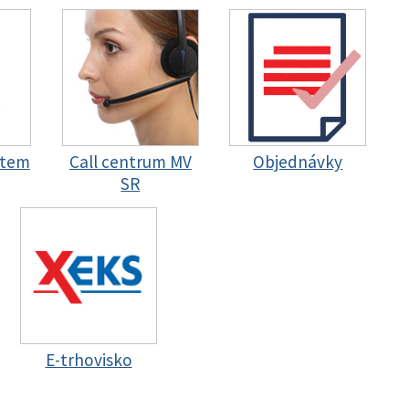
stem
Call centrum MV
Objednávky
SR
E-trhovisko