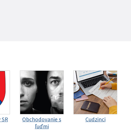
y SR
Obchodovanie s
Cudzinci
ľuďmi