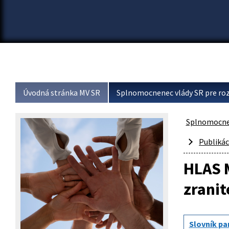
Úvodná stránka MV SR
Splnomocnenec vlády SR pre roz
Splnomocnen
Publikác
HLAS M
zranit
Slovník pa