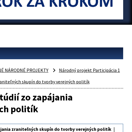
NÉ NÁRODNÉ PROJEKTY
Národný projekt Participácia 1
niteľných skupín do tvorby verejných politík
údií zo zapájania
ch politík
ania zraniteľných skupín do tvorby verejných politík