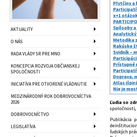
Plytčiny a 
Participatí
x+1 otázok
PARTICIPOV
Spôsoby a m
AKTUALITY
Analytický
Metodika z
O NÁS
Rakúske št
Svidník – 
RADA VLÁDY SR PRE MNO
Participác
Prístupné 
KONCEPCIA ROZVOJA OBČIANSKEJ
Participat
SPOLOČNOSTI
Doprava, m
Atlas išpirá
INICIATÍVA PRE OTVORENÉ VLÁDNUTIE
Nie je me
MEDZINÁRODNÝ ROK DOBROVOĽNÍCTVA
2026
Ľudia so zd
spoločnosti, 
DOBROVOĽNÍCTVO
Publikácia 
deinštitucio
LEGISLATÍVA
ľudských práv