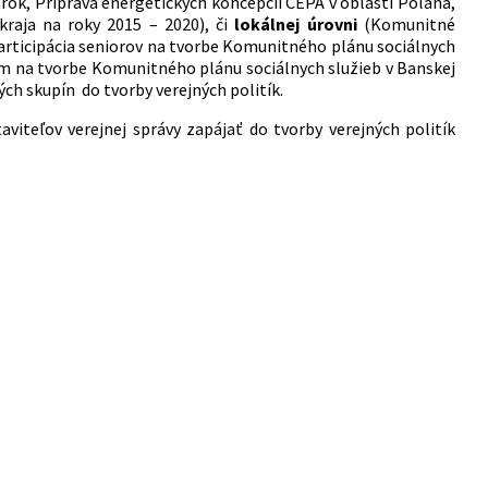
k, Príprava energetických koncepcií CEPA v oblasti Poľana,
raja na roky 2015 – 2020), či
lokálnej úrovni
(Komunitné
 Participácia seniorov na tvorbe Komunitného plánu sociálnych
ím na tvorbe Komunitného plánu sociálnych služieb v Banskej
ých skupín do tvorby verejných politík.
viteľov verejnej správy zapájať do tvorby verejných politík