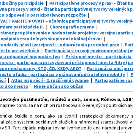
hlbočiny participácie
Participatívne procesy v praxi – čítanka
vne procesy v praxi - čítanka participatívnej tvorby verejných po
 a odpovedí o participatívnom rozpočte
AŤ? PARTICIPOVAŤ! – učebnica participatívnej tvorby verejnýc
iera participácie II.
Choreografie zmeny
 rámec pre plánovanie a hodnotenie projektov verejnej partici
apájania zraniteľných skupín na lokálnej úrovni
andardy účasti verejnosti – odporúčania pre dobrú prax
Par
mesto pre všetkých
Participácia v rozvoji environmentálnej 
ia a odpadové hospodárstvo
Prístupné mesto – participácia 
mesto - participácia pri zvyšovaní prístupnosti mesta Nitry (ja
ívne mechanizmy: KTO, ČO, KEDY, AKO?
Participácia obcí pri
esto a ľudia - particpácia v plánovaní udržateľnej mobility
P
cií
Atlas inšpirácií - 2. rozšírené vydanie
Participatívne roz
sto ako mesto
Nie je občan ako občan
ravotným postihnutím, mládež a deti, seniori, Rómovia, LGBT
napriek tomu sa na nich pri rozhodovaní o verejných politikách ak
ponúka štúdie o tom, ako sa tvorili strategické dokumenty
nalizácie systému sociálnych služieb a náhradnej starostlivosti
 v SR, Participácia migrantov na tvorbe politík na národnej úrovn