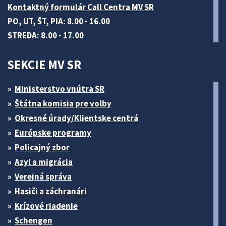
Kontaktný formulár Call Centra MV SR
PO, UT, ŠT, PIA: 8.00 - 16.00
STREDA: 8.00 - 17.00
SEKCIE MV SR
Ministerstvo vnútra SR
Štátna komisia pre volby
Okresné úrady/Klientske centrá
Európske programy
Policajný zbor
Azyl a migrácia
Verejná správa
Hasiči a záchranári
Krízové riadenie
Schengen