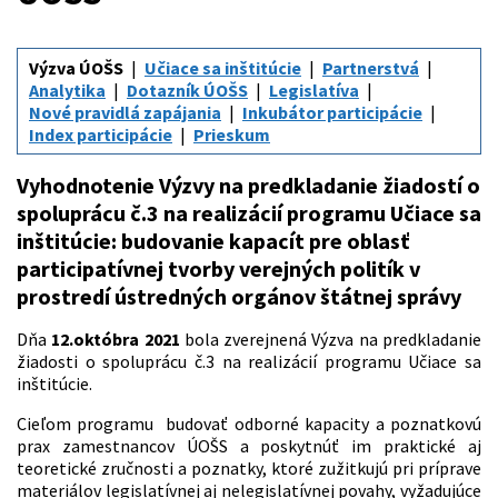
Výzva ÚOŠS
Učiace sa inštitúcie
Partnerstvá
Analytika
Dotazník ÚOŠS
Legislatíva
Nové pravidlá zapájania
Inkubátor participácie
Index participácie
Prieskum
Vyhodnotenie Výzvy na predkladanie žiadostí o
spoluprácu č.3 na realizácií programu Učiace sa
inštitúcie: budovanie kapacít pre oblasť
participatívnej tvorby verejných politík v
prostredí ústredných orgánov štátnej správy
Dňa
12.októbra 2021
bola zverejnená Výzva na predkladanie
žiadosti o spoluprácu č.3 na realizácií programu Učiace sa
inštitúcie.
Cieľom programu budovať odborné kapacity a poznatkovú
prax zamestnancov ÚOŠS a poskytnúť im praktické aj
teoretické zručnosti a poznatky, ktoré zužitkujú pri príprave
materiálov legislatívnej aj nelegislatívnej povahy, vyžadujúce