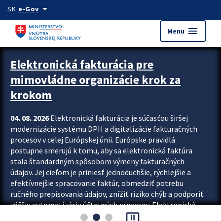
Preskocit na hlavný obsah
arrow_drop_down
SK
e-Gov
menu
Menu
Zastavit automatický posun upútavok
Elektronická fakturácia pre
mimovládne organizácie krok za
krokom
04. 08. 2026
Elektronická fakturácia je súčasťou širšej
modernizácie systému DPH a digitalizácie fakturačných
procesov v celej Európskej únii. Európske pravidlá
postupne smerujú k tomu, aby sa elektronická faktúra
stala štandardným spôsobom výmeny fakturačných
údajov. Jej cieľom je priniesť jednoduchšie, rýchlejšie a
efektívnejšie spracovanie faktúr, obmedziť potrebu
ručného prepisovania údajov, znížiť riziko chýb a podporiť
väčšiu automatizáciu účtovných procesov. Elektronická
pause_presentation
fakturácia preto nepredstavuje...