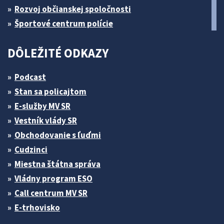
Rozvoj občianskej spoločnosti
Športové centrum polície
DÔLEŽITÉ ODKAZY
Podcast
Stan sa policajtom
E-služby MV SR
Vestník vlády SR
Obchodovanie s ľuďmi
Cudzinci
Miestna štátna správa
Vládny program ESO
Call centrum MV SR
E-trhovisko