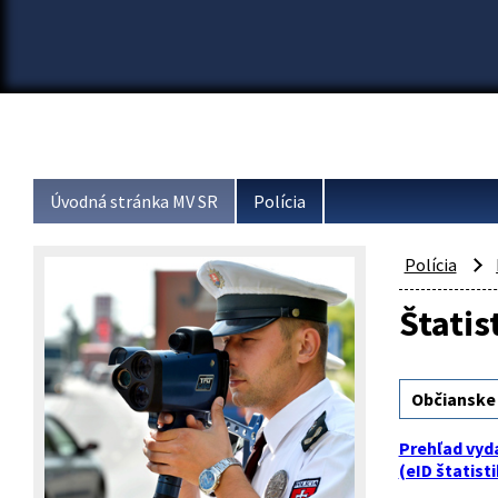
Úvodná stránka MV SR
Polícia
Polícia
Štati
Občianske
Prehľad vyd
(eID štatisti