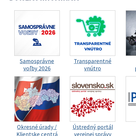
Samosprávne
Transparentné
voľby 2026
vnútro
Okresné úrady /
Ústredný portál
Klientske centrá
verejnej správy