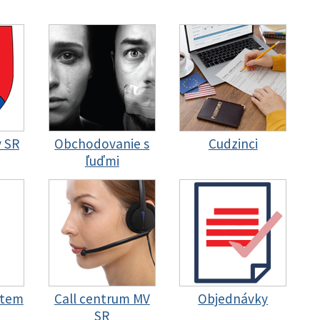
y SR
Obchodovanie s
Cudzinci
ľuďmi
stem
Call centrum MV
Objednávky
SR