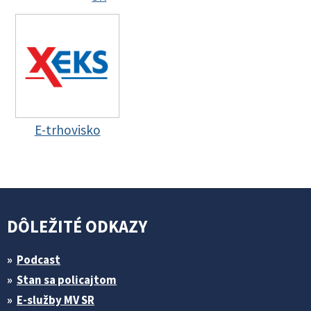
E-trhovisko
DÔLEŽITÉ ODKAZY
Podcast
Stan sa policajtom
E-služby MV SR