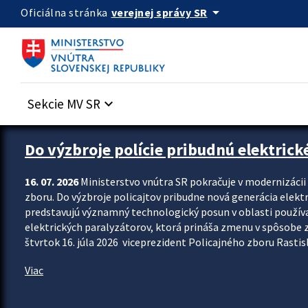
Preskocit na hlavný obsah
arrow_drop_down
verejnej správy SR
Oficiálna stránka
Sekcie MV SR
keyboard_arrow_down
Zastavit automatický posun upútavok
Do výzbroje polície pribudnú elektrick
16. 07. 2026
Ministerstvo vnútra SR pokračuje v modernizáci
zboru. Do výzbroje policajtov pribudne nová generácia elekt
predstavujú významný technologický posun v oblasti použív
elektrických paralyzátorov, ktorá prináša zmenu v spôsobe zvl
štvrtok 16. júla 2026 viceprezident Policajného zboru Rastisla
Viac