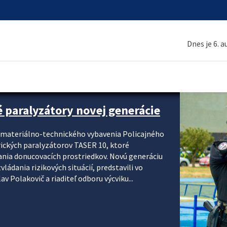
Dnes je 6. 
é paralyzátory novej generácie
i materiálno-technického vybavenia Policajného
rických paralyzátorov TASER 10, ktoré
ania donucovacích prostriedkov. Novú generáciu
ádania rizikových situácií, predstavili vo
v Polakovič a riaditeľ odboru výcviku...