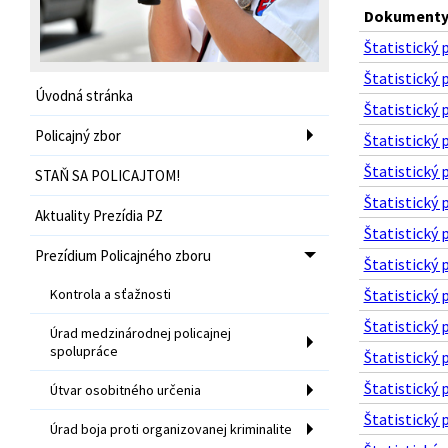
Dokumenty 
Štatistický 
Štatistický 
Úvodná stránka
Štatistický 
Policajný zbor
Štatistický 
Štatistický 
STAŇ SA POLICAJTOM!
Štatistický 
Aktuality Prezídia PZ
Štatistický 
Prezídium Policajného zboru
Štatistický 
Kontrola a sťažnosti
Štatistický 
Štatistický 
Úrad medzinárodnej policajnej
spolupráce
Štatistický 
Štatistický 
Útvar osobitného určenia
Štatistický 
Úrad boja proti organizovanej kriminalite