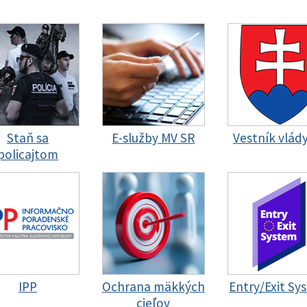
Staň sa
E-služby MV SR
Vestník vlád
policajtom
IPP
Ochrana mäkkých
Entry/Exit Sy
cieľov