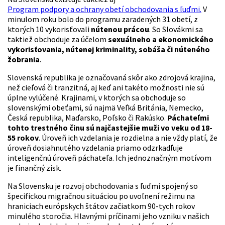
Program podpory a ochrany obetí obchodovania s ľuďmi.
V
minulom roku bolo do programu zaradených 31 obetí, z
ktorých 10 vykorisťovali
nútenou prácou
. So Slovákmi sa
taktiež obchoduje za účelom
sexuálneho a ekonomického
vykorisťovania, nútenej kriminality, sobáša či núteného
žobrania
.
Slovenská republika je označovaná skôr ako zdrojová krajina,
než cieľová či tranzitná, aj keď ani takéto možnosti nie sú
úplne vylúčené. Krajinami, v ktorých sa obchoduje so
slovenskými obeťami, sú najmä Veľká Británia, Nemecko,
Česká republika, Maďarsko, Poľsko či Rakúsko.
Páchateľmi
tohto trestného činu sú najčastejšie muži vo veku od 18-
55 rokov
. Úroveň ich vzdelania je rozdielna a nie vždy platí, že
úroveň dosiahnutého vzdelania priamo odzrkadľuje
inteligenčnú úroveň páchateľa. Ich jednoznačným motívom
je finančný zisk.
Na Slovensku je rozvoj obchodovania s ľuďmi spojený so
špecifickou migračnou situáciou po uvoľnení režimu na
hraniciach európskych štátov začiatkom 90-tych rokov
minulého storočia. Hlavnými príčinami jeho vzniku v našich