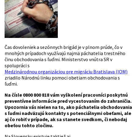
Čas dovoleniek a sezónnych brigád je v plnom prúde, čo v
mnohých prípadoch využívajú najmä páchatelia trestného
činu obchodovania s ľuďmi. Ministerstvo vnútra SR v
spolupráci s
Medzinárodnou organizáciou pre migráciu Bratislava (IOM)
zriadilo Národnú linku pomoci obetiam obchodovania s
ľuďmi.
Na čísle 0800 800 818 vám vyškolení pracovníci poskytnú
preventívne informácie pred vycestovaním do zahraničia.
Upozornia vás nielen na to, ako páchatelia obchodovania
s ľuďmi nadväzujú kontakty s potenciálnymi obeťami, ale
aj čo robiť v prípade, ak sa stanete svedkom, či nebodaj
obeťou tohto zločinu.
Na Slovensku existuje taktiež aj