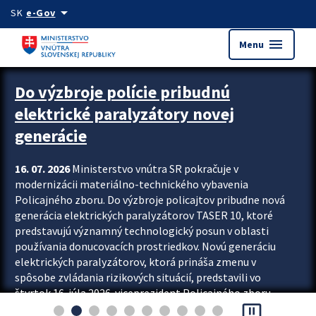
Preskocit na hlavný obsah
arrow_drop_down
SK
e-Gov
menu
Menu
Zastavit automatický posun upútavok
Do výzbroje polície pribudnú
elektrické paralyzátory novej
generácie
16. 07. 2026
Ministerstvo vnútra SR pokračuje v
modernizácii materiálno-technického vybavenia
Policajného zboru. Do výzbroje policajtov pribudne nová
generácia elektrických paralyzátorov TASER 10, ktoré
predstavujú významný technologický posun v oblasti
používania donucovacích prostriedkov. Novú generáciu
elektrických paralyzátorov, ktorá prináša zmenu v
spôsobe zvládania rizikových situácií, predstavili vo
štvrtok 16. júla 2026 viceprezident Policajného zboru
pause_presentation
Rastislav Polakovič a riaditeľ odboru výcviku...