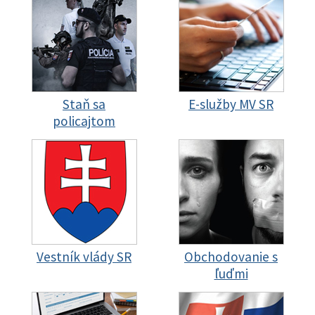
Staň sa
E-služby MV SR
policajtom
Vestník vlády SR
Obchodovanie s
ľuďmi