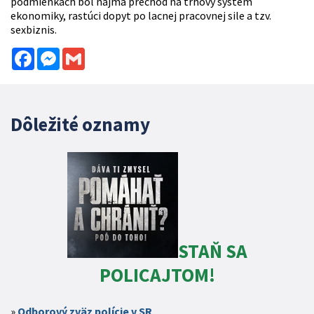
podmienkach bol najmä prechod na trhový systém
ekonomiky, rastúci dopyt po lacnej pracovnej sile a tzv.
sexbiznis.
Facebook
Messenger
Gmail
Dôležité oznamy
STAŇ SA
POLICAJTOM!
Odborový zväz polície v SR