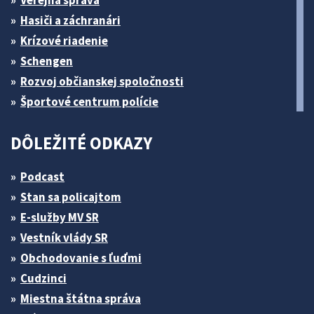
Hasiči a záchranári
Krízové riadenie
Schengen
Rozvoj občianskej spoločnosti
Športové centrum polície
DÔLEŽITÉ ODKAZY
Podcast
Stan sa policajtom
E-služby MV SR
Vestník vlády SR
Obchodovanie s ľuďmi
Cudzinci
Miestna štátna správa