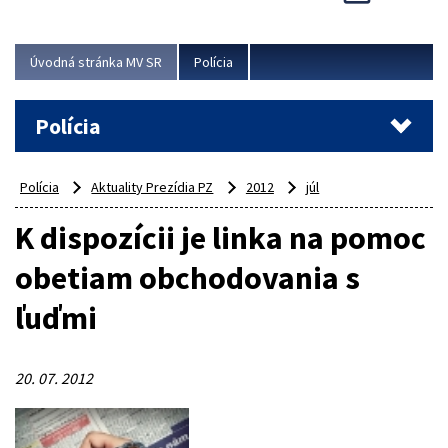
Viac
Úvodná stránka MV SR
Polícia
Polícia
Polícia
Aktuality Prezídia PZ
2012
júl
K dispozícii je linka na pomoc
obetiam obchodovania s
ľuďmi
20. 07. 2012