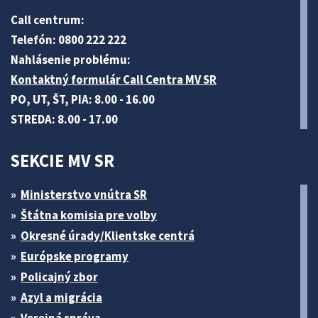
Call centrum:
Telefón: 0800 222 222
Nahlásenie problému:
Kontaktný formulár Call Centra MV SR
PO, UT, ŠT, PIA: 8.00 - 16.00
STREDA: 8.00 - 17.00
SEKCIE MV SR
Ministerstvo vnútra SR
Štátna komisia pre volby
Okresné úrady/Klientske centrá
Európske programy
Policajný zbor
Azyl a migrácia
Verejná správa