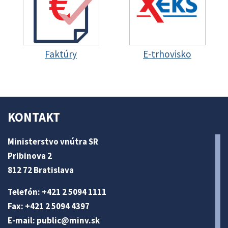
Faktúry
E-trhovisko
KONTAKT
Ministerstvo vnútra SR
Pribinova 2
812 72 Bratislava
Telefón: +421 2 5094 1111
Fax: +421 2 5094 4397
E-mail:
public@minv
.sk