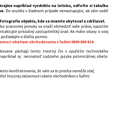
ajine napríklad vyzdvihlo na letisku, odfoťte si tabuľku
ne.
Do vozidla v žiadnom prípade nenastupujte, ak vám vodič
otografiu objektu, kde sa mienite ubytovať a zdržiavať.
ebo pracovnej ponuky sa snaží obmedziť vaše práva, opustite
taktujte príslušný zastupiteľský úrad. Ak máte obavy o svoj
 požiadajte o ďalšiu pomoc.
pomoci obetiam obchodovania s ľuďmi 0800 800 818.
ikovane páchajú tento trestný čin s využitím technického
napríklad aj neznalosť cudzieho jazyka potenciálnej obete.
iesto konštatovania, že
vám sa to predsa nemôže stať
,
dísť hroznej skúsenosti obete obchodníkov s ľuďmi.