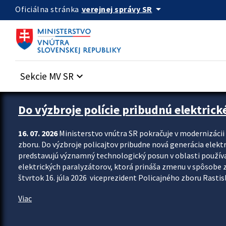
Preskocit na hlavný obsah
arrow_drop_down
verejnej správy SR
Oficiálna stránka
Sekcie MV SR
keyboard_arrow_down
Zastavit automatický posun upútavok
Do výzbroje polície pribudnú elektrick
16. 07. 2026
Ministerstvo vnútra SR pokračuje v modernizáci
zboru. Do výzbroje policajtov pribudne nová generácia elekt
predstavujú významný technologický posun v oblasti použív
elektrických paralyzátorov, ktorá prináša zmenu v spôsobe zvl
štvrtok 16. júla 2026 viceprezident Policajného zboru Rastisla
Viac