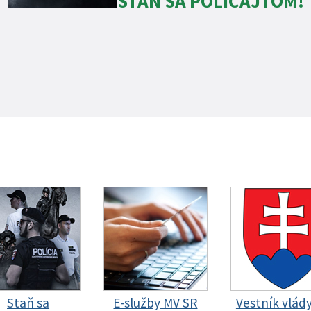
STAŇ SA POLICAJTOM!
Staň sa
E-služby MV SR
Vestník vlád