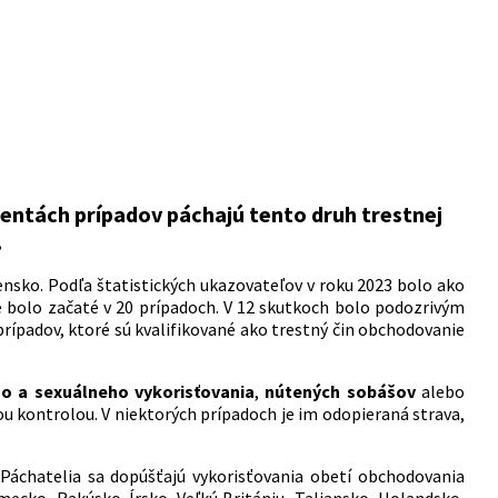
centách prípadov páchajú tento druh trestnej
.
sko. Podľa štatistických ukazovateľov v roku 2023 bolo ako
e bolo začaté v 20 prípadoch. V 12 skutkoch bolo podozrivým
rípadov, ktoré sú kvalifikované ako trestný čin obchodovanie
ho a sexuálneho vykorisťovania
,
nútených sobášov
alebo
 kontrolou. V niektorých prípadoch je im odopieraná strava,
 Páchatelia sa dopúšťajú vykorisťovania obetí obchodovania
mecko, Rakúsko. Írsko, Veľkú Britániu, Taliansko, Holandsko,