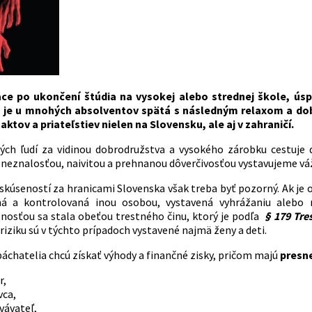
ce po ukončení štúdia na vysokej alebo strednej škole, úsp
á je u mnohých absolventov spätá s následným relaxom a do
ktov a priateľstiev nielen na Slovensku, ale aj v zahraničí.
ch ľudí za vidinou dobrodružstva a vysokého zárobku cestuje 
 neznalosťou, naivitou a prehnanou dôverčivosťou vystavujeme vá
skúseností za hranicami Slovenska však treba byť pozorný. Ak je o
á a kontrolovaná inou osobou, vystavená vyhrážaniu alebo 
osťou sa stala obeťou trestného činu, ktorý je podľa
§ 179 Tre
iziku sú v týchto prípadoch vystavené najmä ženy a deti.
páchatelia chcú získať výhody a finančné zisky, pričom majú
presne
r,
vca,
vávateľ,