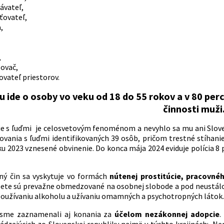
ávateľ,
ťovateľ,
,
,
ovač,
vateľ priestorov.
u ide o osoby vo veku od 18 do 55 rokov a v 80 per
činnosti muži
 s ľuďmi je celosvetovým fenoménom a nevyhlo sa mu ani Sloven
vania s ľuďmi identifikovaných 39 osôb, pričom trestné stíhani
u 2023 vznesené obvinenie. Do konca mája 2024 eviduje polícia 8 p
ný čin sa vyskytuje vo formách
nútenej prostitúcie, pracovné
bete sú prevažne obmedzované na osobnej slobode a pod neustálou
používaniu alkoholu a užívaniu omamných a psychotropných látok.
 sme zaznamenali aj konania za
účelom nezákonnej adopcie
.
ádzajúcich zo Slovenskej republiky najmä v týchto krajinách: Ne