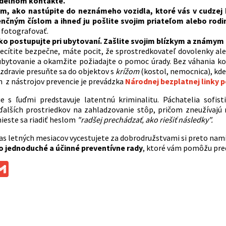
idelnom kontakte.
m, ako nastúpite do neznámeho vozidla, ktoré vás v cudzej kr
enčným číslom a ihneď ju pošlite svojim priateľom alebo rodi
 fotografovať.
o postupujte pri ubytovaní. Zašlite svojim blízkym a známym f
necítite bezpečne, máte pocit, že sprostredkovateľ dovolenky al
ubytovanie a okamžite požiadajte o pomoc úrady. Bez váhania kon
 zdravie presuňte sa do objektov s
krížom
(kostol, nemocnica), kde
 z nástrojov prevencie je prevádzka
Národnej bezplatnej linky 
e s ľuďmi predstavuje latentnú kriminalitu. Páchatelia sofist
ďalších prostriedkov na zahladzovanie stôp, pričom zneužívajú 
mieste sa riadiť heslom
"radšej prechádzať, ako riešiť následky".
as letných mesiacov vycestujete za dobrodružstvami si preto nam
o jednoduché a účinné preventívne rady
, ktoré vám pomôžu pre
ok
ssenger
Gmail