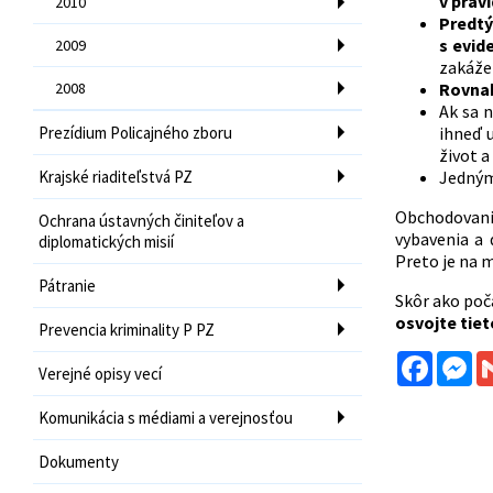
v prav
2010
Predtý
s evid
2009
zakáže
2008
Rovnak
Ak sa 
Prezídium Policajného zboru
ihneď 
život a
Krajské riaditeľstvá PZ
Jedným
Obchodovani
Ochrana ústavných činiteľov a
vybavenia a 
diplomatických misií
Preto je na 
Pátranie
Skôr ako poč
osvojte tiet
Prevencia kriminality P PZ
Facebo
Me
Verejné opisy vecí
Komunikácia s médiami a verejnosťou
Dokumenty