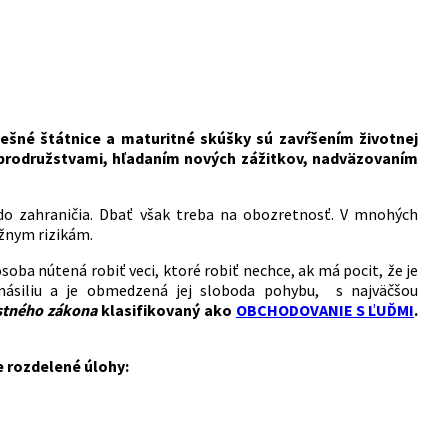
ešné štátnice a maturitné skúšky sú zavŕšením životnej
brodružstvami, hľadaním nových zážitkov, nadväzovaním
do zahraničia. Dbať však treba na obozretnosť. V mnohých
žnym rizikám.
soba nútená robiť veci, ktoré robiť nechce, ak má pocit, že je
násiliu a je obmedzená jej sloboda pohybu, s najväčšou
stného zákona
klasifikovaný ako
OBCHODOVANIE S ĽUĎMI
.
 rozdelené úlohy: