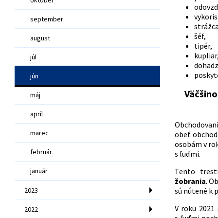
odovzd
vykoris
september
strážca
šéf,
august
tipér,
kupliar
júl
dohadz
poskyto
jún
Väčšino
máj
apríl
Obchodovanie
marec
obeť obchodo
osobám v rok
február
s ľuďmi.
január
Tento trest
žobrania
. O
2023
sú nútené k 
V roku 2021
2022
s ľuďmi poch