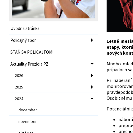
Úvodná stránka
Policajný zbor
Letné mesia
etapy, ktor
STAŇ SA POLICAJTOM!
nových konta
Mnoho mladý
Aktuality Prezídia PZ
prípadoch sa
2026
Pri naberaní 
monitorovan
2025
pravdepodobn
Osobitnému r
2024
Potenciálni 
december
náborá
november
prepra
precho
október