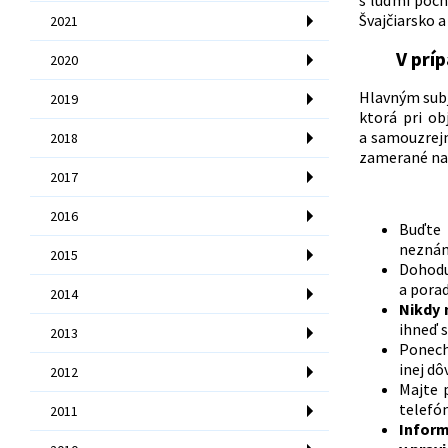
Švajčiarsko a
2021
V prí
2020
Hlavným subj
2019
ktorá pri ob
a samouzrejm
2018
zamerané na 
2017
2016
Buďte 
neznám
2015
Dohodu 
a poraď
2014
Nikdy 
ihneď s
2013
Ponech
inej dô
2012
Majte 
telefón
2011
Inform