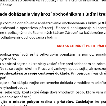
 Dánsko.
pade dokázania viny hrozí obchodníkom s ľuďmi tres
ektom na odhaľovanie a vyšetrovanie obchodovania s ľuďmi je
Ná
jasňovaní a operatívno-pátracej činnosti spolupracuje s Inte
e s policajnými službami iných štátov. Zároveň sa každoročne z
odhaľovanie obchodovania s ľuďmi.
AKO SA CHRÁNIŤ PRED TÝMIT
podozrievaví voči príliš veľkorysým ponukám na pomoc, ponuk
ych osôb.
o práci si dajte elektronicky zaslať ešte pred odchodom do zahr
te sa so svojim okolím. Pracovné zmluvy nepodpisujte, ak nerozu
neodovzdávajte svoje cestovné doklady.
Pri opisovaní vašich 
päť.
ajte si fotokópiu svojho cestovného dokladu v mobilnom telefóne
veryhodnej osobe.
pri sebe vždy kontaktné údaje dôveryhodných osôb, ktoré vám
 alebo osobné veci).
ujte o mieste pobytu rodinu a priateľov. Zasielajte im pr