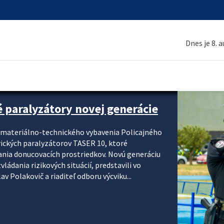
Dnes je 8. 
é paralyzátory novej generácie
i materiálno-technického vybavenia Policajného
rických paralyzátorov TASER 10, ktoré
ania donucovacích prostriedkov. Novú generáciu
ádania rizikových situácií, predstavili vo
v Polakovič a riaditeľ odboru výcviku...