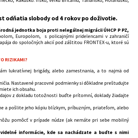
t odňatia slobody od 4 rokov po doživotie.
rodná jednotka boja proti nelegálnej migrácii ÚHCP P PZ,
rpolom, Europolom, s policajnými pridelencami v zahraničí
apája do spoločných akcií pod záštitou FRONTEX-u, ktoré sú
O RIZIKAMI?
ám lukratívnej brigády, alebo zamestnania, a to najmä od
aničia. Nastavené pracovné podmienky si dôkladne preštudujte
miete ich obsahu.
údajov z dokladu totožnosti buďte prítomní, doklady žiadajte
 a pošlite jeho kópiu blízkym, príbuzným, priateľom, alebo
 môžu pomôcť v prípade núdze (ak nemáte pri sebe mobilný
avidelné informácie, kde sa nachádzate a buďte s nimi