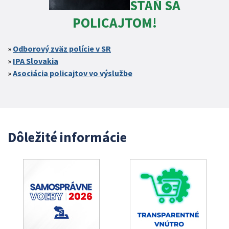
STAŇ SA
POLICAJTOM!
Odborový zväz polície v SR
IPA Slovakia
Asociácia policajtov vo výslužbe
Dôležité informácie