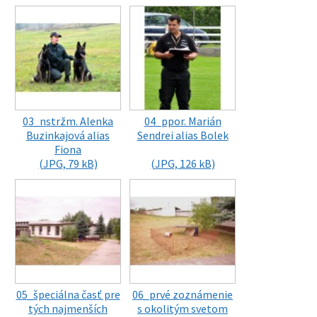
03_nstržm. Alenka
04_ppor. Marián
Buzinkajová alias
Sendrei alias Bolek
Fiona
(JPG, 79 kB)
(JPG, 126 kB)
05_špeciálna časť pre
06_prvé zoznámenie
tých najmenších
s okolitým svetom