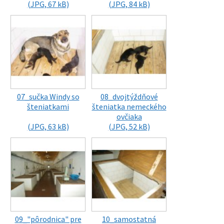
(JPG, 67 kB)
(JPG, 84 kB)
07_sučka Windy so
08_dvojtýždňové
šteniatkami
šteniatka nemeckého
ovčiaka
(JPG, 63 kB)
(JPG, 52 kB)
09_"pôrodnica" pre
10_samostatná