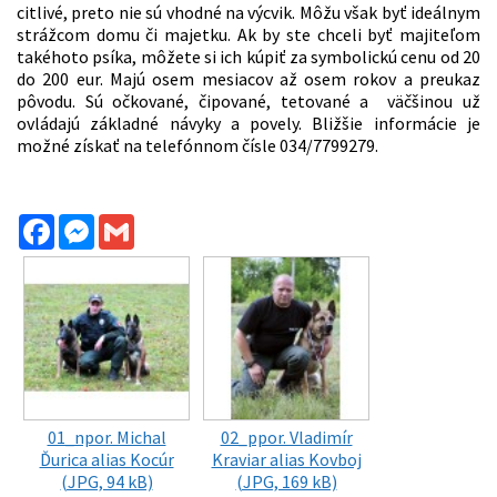
citlivé, preto nie sú vhodné na výcvik. Môžu však byť ideálnym
strážcom domu či majetku. Ak by ste chceli byť majiteľom
takéhoto psíka, môžete si ich kúpiť za symbolickú cenu od 20
do 200 eur. Majú osem mesiacov až osem rokov a preukaz
pôvodu. Sú očkované, čipované, tetované a väčšinou už
ovládajú základné návyky a povely. Bližšie informácie je
možné získať na telefónnom čísle 034/7799279.
Facebook
Messenger
Gmail
01_npor. Michal
02_ppor. Vladimír
Ďurica alias Kocúr
Kraviar alias Kovboj
(JPG, 94 kB)
(JPG, 169 kB)