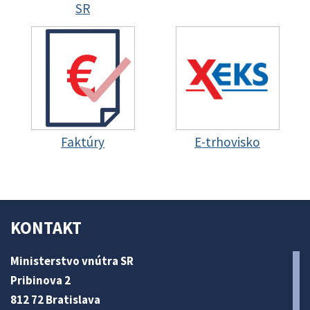
SR
Faktúry
E-trhovisko
KONTAKT
Ministerstvo vnútra SR
Pribinova 2
812 72 Bratislava