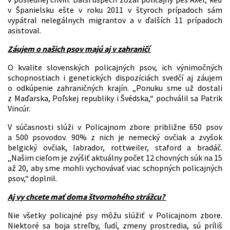
v Španielsku ešte v roku 2011 v štyroch prípadoch sám
vypátral nelegálnych migrantov a v ďalších 11 prípadoch
asistoval.
Záujem o našich psov majú aj v zahraničí
O kvalite slovenských policajných psov, ich výnimočných
schopnostiach i genetických dispozíciách svedčí aj záujem
o odkúpenie zahraničných krajín. „Ponuku sme už dostali
z Maďarska, Poľskej republiky i Švédska,“ pochválil sa Patrik
Vincúr.
V súčasnosti slúži v Policajnom zbore približne 650 psov
a 500 psovodov. 90% z nich je nemecký ovčiak a zvyšok
belgický ovčiak, labrador, rottweiler, staford a bradáč.
„Našim cieľom je zvýšiť aktuálny počet 12 chovných súk na 15
až 20, aby sme mohli vychovávať viac schopných policajných
psov,“ doplnil.
Aj vy chcete mať doma štvornohého strážcu?
Nie všetky policajné psy môžu slúžiť v Policajnom zbore.
Niektoré sa boja streľby, ľudí, zmeny prostredia, sú príliš