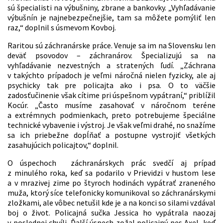
sú špecialisti na výbušniny, zbrane a bankovky. „Vyhľadávanie
výbušnín je najnebezpečnejšie, tam sa môžete pomýliť len
raz,“ doplnil s úsmevom Kovboj.
Raritou sú záchranárske práce. Venuje sa im na Slovensku len
deväť psovodov – záchranárov. Špecializujú sa na
vyhľadávanie nezvestných a stratených ľudí. „Záchrana
v takýchto prípadoch je veľmi náročná nielen fyzicky, ale aj
psychicky tak pre policajta ako i psa. O to väčšie
zadosťučinenie však cítime pri úspešnom vypátraní,“ priblížil
Kocúr. „Často musíme zasahovať v náročnom teréne
a extrémnych podmienkach, preto potrebujeme špeciálne
technické vybavenie i výstroj. Je však veľmi drahé, no snažíme
sa ich priebežne dopĺňať a postupne vystrojiť všetkých
zasahujúcich policajtov,“ doplnil.
O úspechoch záchranárskych prác svedčí aj prípad
z minulého roka, keď sa podarilo v Prievidzi v hustom lese
a v mrazivej zime po štyroch hodinách vypátrať zraneného
muža, ktorý síce telefonicky komunikoval so záchranárskymi
zložkami, ale vôbec netušil kde je a na konci so silami vzdával
boj o život. Policajná sučka Jessica ho vypátrala naozaj
v poslednej chvíli. Ďalší úspech zožal policajný pes Axel, keď