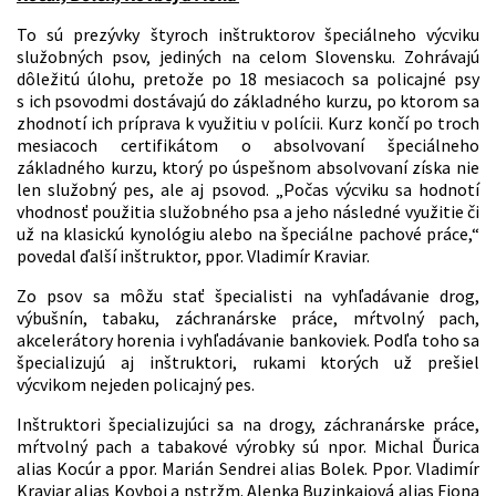
To sú prezývky štyroch inštruktorov špeciálneho výcviku
služobných psov, jediných na celom Slovensku. Zohrávajú
dôležitú úlohu, pretože po 18 mesiacoch sa policajné psy
s ich psovodmi dostávajú do základného kurzu, po ktorom sa
zhodnotí ich príprava k využitiu v polícii. Kurz končí po troch
mesiacoch certifikátom o absolvovaní špeciálneho
základného kurzu, ktorý po úspešnom absolvovaní získa nie
len služobný pes, ale aj psovod. „Počas výcviku sa hodnotí
vhodnosť použitia služobného psa a jeho následné využitie či
už na klasickú kynológiu alebo na špeciálne pachové práce,“
povedal ďalší inštruktor, ppor. Vladimír Kraviar.
Zo psov sa môžu stať špecialisti na vyhľadávanie drog,
výbušnín, tabaku, záchranárske práce, mŕtvolný pach,
akcelerátory horenia i vyhľadávanie bankoviek. Podľa toho sa
špecializujú aj inštruktori, rukami ktorých už prešiel
výcvikom nejeden policajný pes.
Inštruktori špecializujúci sa na drogy, záchranárske práce,
mŕtvolný pach a tabakové výrobky sú npor. Michal Ďurica
alias Kocúr a ppor. Marián Sendrei alias Bolek. Ppor. Vladimír
Kraviar alias Kovboj a nstržm. Alenka Buzinkajová alias Fiona