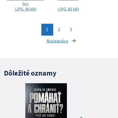
hry
(JPG, 90 kB)
(JPG, 83 kB)
1
2
3
Nasledujúca
stránka
Dôležité oznamy