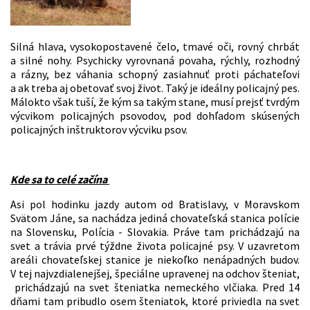
Silná hlava, vysokopostavené čelo, tmavé oči, rovný chrbát
a silné nohy. Psychicky vyrovnaná povaha, rýchly, rozhodný
a rázny, bez váhania schopný zasiahnuť proti páchateľovi
a ak treba aj obetovať svoj život. Taký je ideálny policajný pes.
Málokto však tuší, že kým sa takým stane, musí prejsť tvrdým
výcvikom policajných psovodov, pod dohľadom skúsených
policajných inštruktorov výcviku psov.
Kde sa to celé začína
Asi pol hodinku jazdy autom od Bratislavy, v Moravskom
Svätom Jáne, sa nachádza jediná chovateľská stanica polície
na Slovensku, Polícia - Slovakia. Práve tam prichádzajú na
svet a trávia prvé týždne života policajné psy. V uzavretom
areáli chovateľskej stanice je niekoľko nenápadných budov.
V tej najvzdialenejšej, špeciálne upravenej na odchov šteniat,
prichádzajú na svet šteniatka nemeckého vlčiaka. Pred 14
dňami tam pribudlo osem šteniatok, ktoré priviedla na svet