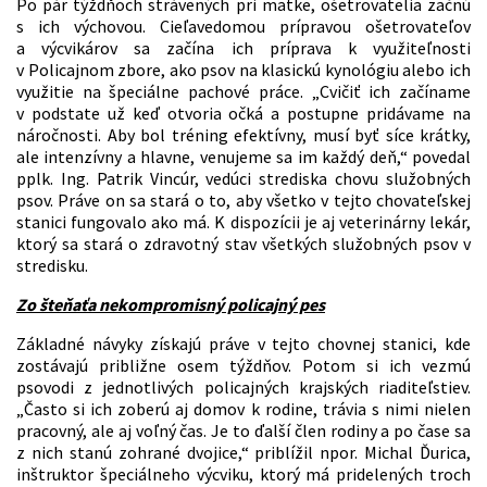
Po pár týždňoch strávených pri matke, ošetrovatelia začnú
s ich výchovou. Cieľavedomou prípravou ošetrovateľov
a výcvikárov sa začína ich príprava k využiteľnosti
v Policajnom zbore, ako psov na klasickú kynológiu alebo ich
využitie na špeciálne pachové práce. „Cvičiť ich začíname
v podstate už keď otvoria očká a postupne pridávame na
náročnosti. Aby bol tréning efektívny, musí byť síce krátky,
ale intenzívny a hlavne, venujeme sa im každý deň,“ povedal
pplk. Ing. Patrik Vincúr, vedúci strediska chovu služobných
psov. Práve on sa stará o to, aby všetko v tejto chovateľskej
stanici fungovalo ako má. K dispozícii je aj veterinárny lekár,
ktorý sa stará o zdravotný stav všetkých služobných psov v
stredisku.
Zo šteňaťa nekompromisný policajný pes
Základné návyky získajú práve v tejto chovnej stanici, kde
zostávajú približne osem týždňov. Potom si ich vezmú
psovodi z jednotlivých policajných krajských riaditeľstiev.
„Často si ich zoberú aj domov k rodine, trávia s nimi nielen
pracovný, ale aj voľný čas. Je to ďalší člen rodiny a po čase sa
z nich stanú zohrané dvojice,“ priblížil npor. Michal Ďurica,
inštruktor špeciálneho výcviku, ktorý má pridelených troch