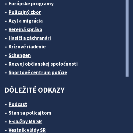
Európske programy
Policajný zbor
Azyl a migrácia
Verejná správa
Hasiči a záchranári
Krízové riadenie
Schengen
Rozvoj občianskej spoločnosti
Športové centrum polície
DÔLEŽITÉ ODKAZY
Podcast
Stan sa policajtom
E-služby MV SR
Vestník vlády SR