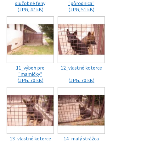
služobné feny
"pôrodnica"
(JPG, 47 kB)
(JPG, 51 kB)
11_výbeh pre
12_vlastné koterce
"mamičky"
(JPG, 70 kB)
(JPG, 70 kB)
13_vlastné koterce
14_malý strážca