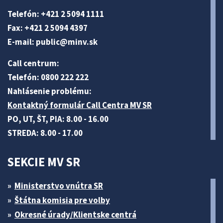
Telefón: +421 2 5094 1111
Fax: +421 2 5094 4397
E-mail:
public@minv
.sk
Call centrum:
Telefón: 0800 222 222
Nahlásenie problému:
Kontaktný formulár Call Centra MV SR
PO, UT, ŠT, PIA: 8.00 - 16.00
STREDA: 8.00 - 17.00
SEKCIE MV SR
Ministerstvo vnútra SR
Štátna komisia pre volby
Okresné úrady/Klientske centrá