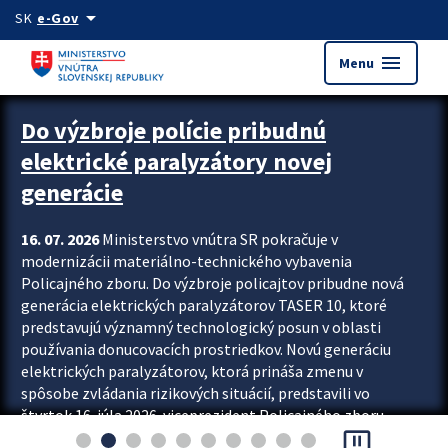
Preskocit na hlavný obsah
arrow_drop_down
SK
e-Gov
menu
Menu
Zastavit automatický posun upútavok
Do výzbroje polície pribudnú
elektrické paralyzátory novej
generácie
16. 07. 2026
Ministerstvo vnútra SR pokračuje v
modernizácii materiálno-technického vybavenia
Policajného zboru. Do výzbroje policajtov pribudne nová
generácia elektrických paralyzátorov TASER 10, ktoré
predstavujú významný technologický posun v oblasti
používania donucovacích prostriedkov. Novú generáciu
elektrických paralyzátorov, ktorá prináša zmenu v
spôsobe zvládania rizikových situácií, predstavili vo
štvrtok 16. júla 2026 viceprezident Policajného zboru
pause_presentation
Rastislav Polakovič a riaditeľ odboru výcviku...