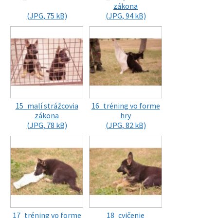
zákona
(JPG, 75 kB)
(JPG, 94 kB)
15_malí strážcovia
16_tréning vo forme
zákona
hry
(JPG, 78 kB)
(JPG, 82 kB)
17_tréning vo forme
18_cvičenie