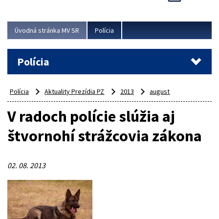
Viac
Úvodná stránka MV SR
Polícia
Polícia
Polícia
Aktuality Prezídia PZ
2013
august
V radoch polície slúžia aj
štvornohí strážcovia zákona
02. 08. 2013