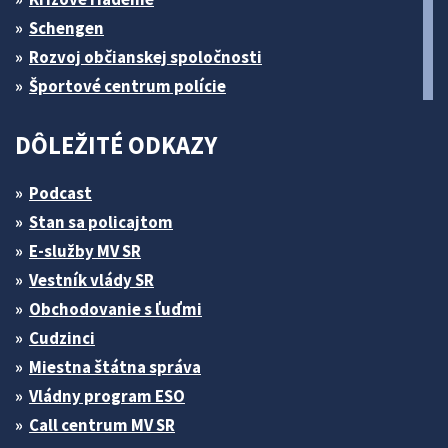
Schengen
Rozvoj občianskej spoločnosti
Športové centrum polície
DÔLEŽITÉ ODKAZY
Podcast
Stan sa policajtom
E-služby MV SR
Vestník vlády SR
Obchodovanie s ľuďmi
Cudzinci
Miestna štátna správa
Vládny program ESO
Call centrum MV SR