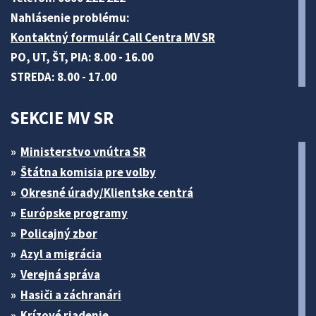
Nahlásenie problému:
Kontaktný formulár Call Centra MV SR
PO, UT, ŠT, PIA: 8.00 - 16.00
STREDA: 8.00 - 17.00
SEKCIE MV SR
Ministerstvo vnútra SR
Štátna komisia pre volby
Okresné úrady/Klientske centrá
Európske programy
Policajný zbor
Azyl a migrácia
Verejná správa
Hasiči a záchranári
Krízové riadenie