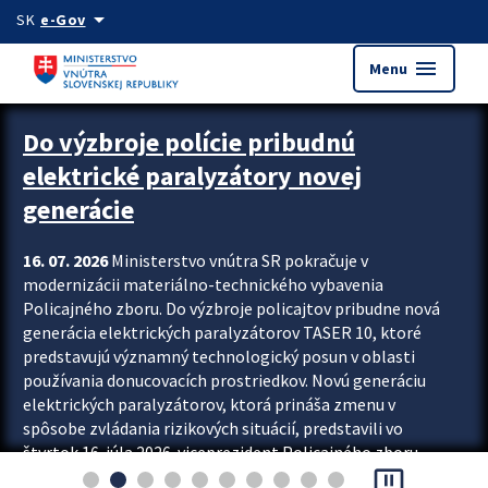
Preskocit na hlavný obsah
arrow_drop_down
SK
e-Gov
menu
Menu
Zastavit automatický posun upútavok
Do výzbroje polície pribudnú
elektrické paralyzátory novej
generácie
16. 07. 2026
Ministerstvo vnútra SR pokračuje v
modernizácii materiálno-technického vybavenia
Policajného zboru. Do výzbroje policajtov pribudne nová
generácia elektrických paralyzátorov TASER 10, ktoré
predstavujú významný technologický posun v oblasti
používania donucovacích prostriedkov. Novú generáciu
elektrických paralyzátorov, ktorá prináša zmenu v
spôsobe zvládania rizikových situácií, predstavili vo
štvrtok 16. júla 2026 viceprezident Policajného zboru
pause_presentation
Rastislav Polakovič a riaditeľ odboru výcviku...