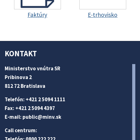
Faktúry
E-trhovisko
KONTAKT
Ministerstvo vnútra SR
Pribinova 2
812 72 Bratislava
Telefón: +421 2 5094 1111
Fax: +421 2 5094 4397
E-mail:
public@minv
.sk
Call centrum:
Telefón: 0800 222 222