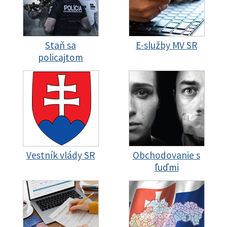
Staň sa
E-služby MV SR
policajtom
Vestník vlády SR
Obchodovanie s
ľuďmi