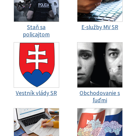
Staň sa
E-služby MV SR
policajtom
Vestník vlády SR
Obchodovanie s
ľuďmi