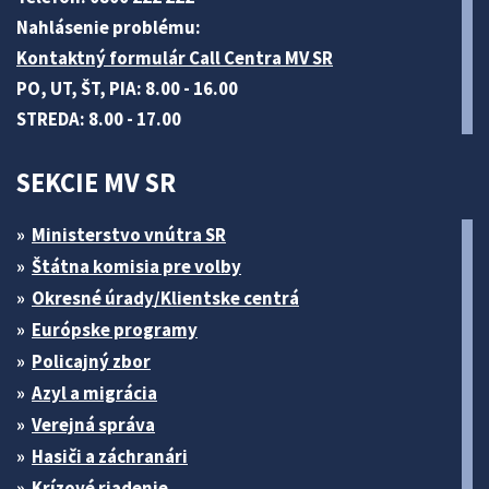
Nahlásenie problému:
Kontaktný formulár Call Centra MV SR
PO, UT, ŠT, PIA: 8.00 - 16.00
STREDA: 8.00 - 17.00
SEKCIE MV SR
Ministerstvo vnútra SR
Štátna komisia pre volby
Okresné úrady/Klientske centrá
Európske programy
Policajný zbor
Azyl a migrácia
Verejná správa
Hasiči a záchranári
Krízové riadenie