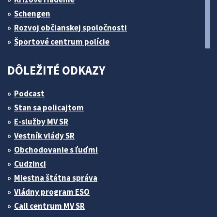
Schengen
Rozvoj občianskej spoločnosti
Športové centrum polície
DÔLEŽITÉ ODKAZY
Podcast
Stan sa policajtom
E-služby MV SR
Vestník vlády SR
Obchodovanie s ľuďmi
Cudzinci
Miestna štátna správa
Vládny program ESO
Call centrum MV SR