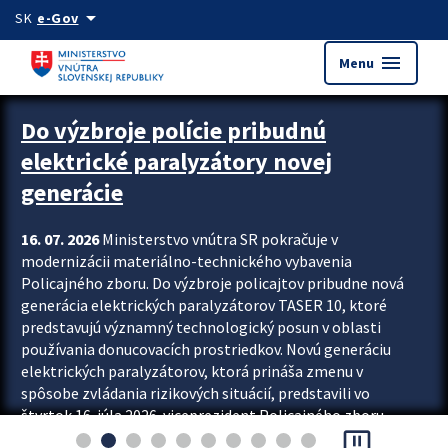
Preskocit na hlavný obsah
arrow_drop_down
SK
e-Gov
menu
Menu
Zastavit automatický posun upútavok
Do výzbroje polície pribudnú
elektrické paralyzátory novej
generácie
16. 07. 2026
Ministerstvo vnútra SR pokračuje v
modernizácii materiálno-technického vybavenia
Policajného zboru. Do výzbroje policajtov pribudne nová
generácia elektrických paralyzátorov TASER 10, ktoré
predstavujú významný technologický posun v oblasti
používania donucovacích prostriedkov. Novú generáciu
elektrických paralyzátorov, ktorá prináša zmenu v
spôsobe zvládania rizikových situácií, predstavili vo
štvrtok 16. júla 2026 viceprezident Policajného zboru
pause_presentation
Rastislav Polakovič a riaditeľ odboru výcviku...