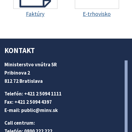
Faktúry
E-trhovisko
KONTAKT
Ministerstvo vnútra SR
Pribinova 2
812 72 Bratislava
Telefón: +421 2 5094 1111
Fax: +421 2 5094 4397
E-mail:
public@minv
.sk
Call centrum:
Telefón: 0800 222 222