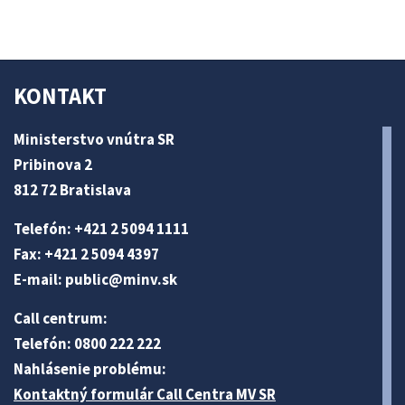
KONTAKT
Ministerstvo vnútra SR
Pribinova 2
812 72 Bratislava
Telefón: +421 2 5094 1111
Fax: +421 2 5094 4397
E-mail:
public@minv
.sk
Call centrum:
Telefón: 0800 222 222
Nahlásenie problému:
Kontaktný formulár Call Centra MV SR