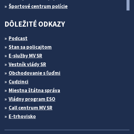
Športové centrum polície
DÔLEŽITÉ ODKAZY
Podcast
Stan sa policajtom
E-služby MV SR
Vestník vlády SR
Obchodovanie s ľuďmi
Cudzinci
Miestna štátna správa
Vládny program ESO
Call centrum MV SR
E-trhovisko