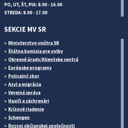
PO, UT, ŠT, PIA: 8.00 - 16.00
STREDA: 8.00 - 17.00
SEKCIE MV SR
Ministerstvo vnútra SR
Štátna komisia pre volby
Okresné úrady/Klientske centrá
Európske programy
Policajný zbor
Azyl a migrácia
Verejná správa
Hasiči a záchranári
Krízové riadenie
Schengen
Rozvoj občianskej spoločnosti