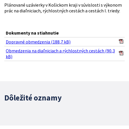
Plánované uzávierky v Košickom kraji v súvislosti s výkonom
prác na diaľniciach, rýchlostných cestách a cestách I. triedy:
Dokumenty na stiahnutie
Dopravné obmedzenia (188,7 kB)
Obmedzenia na diaľniciach a rýchlostných cestách (90,3
kB)
Dôležité oznamy