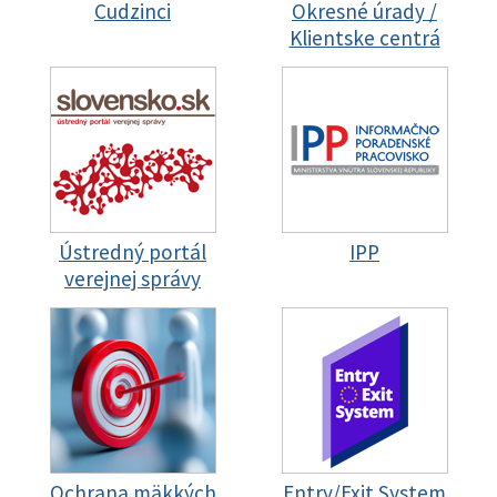
Cudzinci
Okresné úrady /
Klientske centrá
Ústredný portál
IPP
verejnej správy
Ochrana mäkkých
Entry/Exit System