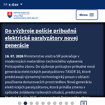
Preskocit na hlavný obsah
arrow_drop_down
SK
e-Gov
menu
Menu
Zastavit automatický posun upútavok
Do výzbroje polície pribudnú
elektrické paralyzátory novej
generácie
16. 07. 2026
Ministerstvo vnútra SR pokračuje v
modernizácii materiálno-technického vybavenia
Policajného zboru. Do výzbroje policajtov pribudne nová
generácia elektrických paralyzátorov TASER 10, ktoré
predstavujú významný technologický posun v oblasti
používania donucovacích prostriedkov. Novú generáciu
elektrických paralyzátorov, ktorá prináša zmenu v
spôsobe zvládania rizikových situácií, predstavili vo
štvrtok 16. júla 2026 viceprezident Policajného zboru
pause_presentation
Rastislav Polakovič a riaditeľ odboru výcviku...