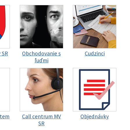
y SR
Obchodovanie s
Cudzinci
ľuďmi
stem
Call centrum MV
Objednávky
SR