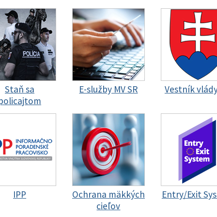
Staň sa
E-služby MV SR
Vestník vlád
policajtom
IPP
Ochrana mäkkých
Entry/Exit Sy
cieľov