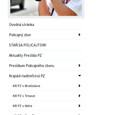
Úvodná stránka
Policajný zbor
STAŇ SA POLICAJTOM!
Aktuality Prezídia PZ
Prezídium Policajného zboru
Krajské riaditeľstvá PZ
KR PZ v Bratislave
KR PZ v Trnave
KR PZ v Nitre