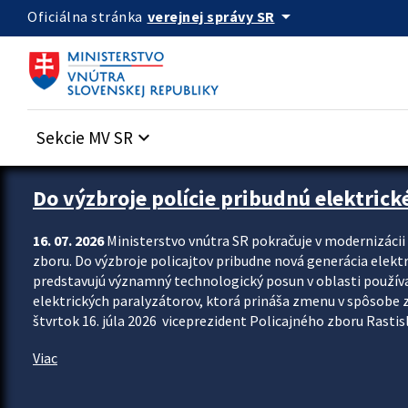
Preskocit na hlavný obsah
arrow_drop_down
verejnej správy SR
Oficiálna stránka
Sekcie MV SR
keyboard_arrow_down
Zastavit automatický posun upútavok
Do výzbroje polície pribudnú elektrick
16. 07. 2026
Ministerstvo vnútra SR pokračuje v modernizáci
zboru. Do výzbroje policajtov pribudne nová generácia elekt
predstavujú významný technologický posun v oblasti použív
elektrických paralyzátorov, ktorá prináša zmenu v spôsobe zvl
štvrtok 16. júla 2026 viceprezident Policajného zboru Rastisla
Viac