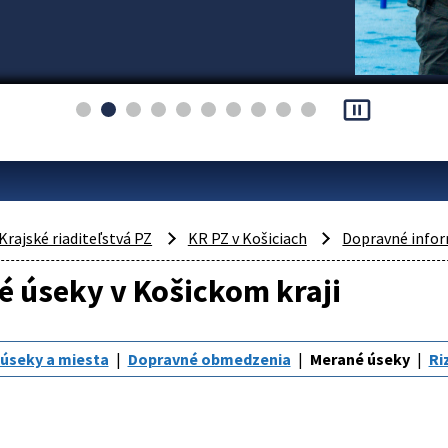
pause_presentation
Krajské riaditeľstvá PZ
KR PZ v Košiciach
Dopravné info
 úseky v Košickom kraji
úseky a miesta
Dopravné obmedzenia
Merané úseky
Ri