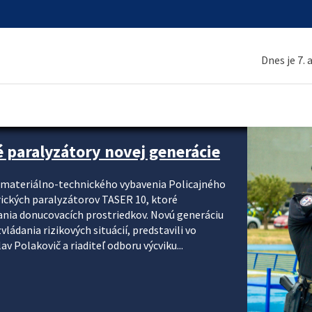
Dnes je 7.
é paralyzátory novej generácie
i materiálno-technického vybavenia Policajného
rických paralyzátorov TASER 10, ktoré
ania donucovacích prostriedkov. Novú generáciu
ádania rizikových situácií, predstavili vo
v Polakovič a riaditeľ odboru výcviku...