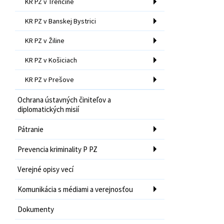
KR PZ v Trenčíne
KR PZ v Banskej Bystrici
KR PZ v Žiline
KR PZ v Košiciach
KR PZ v Prešove
Ochrana ústavných činiteľov a
diplomatických misií
Pátranie
Prevencia kriminality P PZ
Verejné opisy vecí
Komunikácia s médiami a verejnosťou
Dokumenty