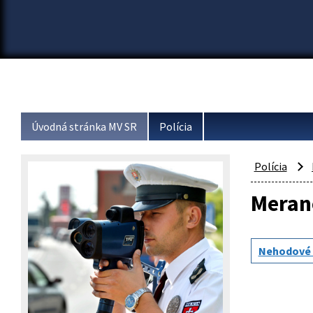
Úvodná stránka MV SR
Polícia
Polícia
Merané
Nehodové 