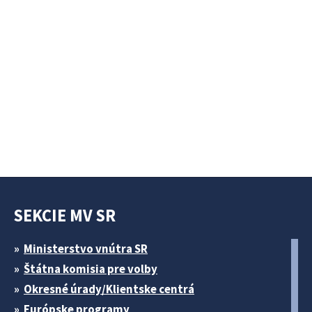
SEKCIE MV SR
Ministerstvo vnútra SR
Štátna komisia pre volby
Okresné úrady/Klientske centrá
Európske programy