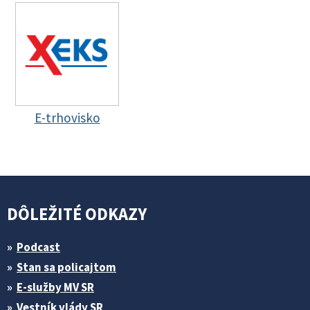
E-trhovisko
DÔLEŽITÉ ODKAZY
Podcast
Stan sa policajtom
E-služby MV SR
Vestník vlády SR