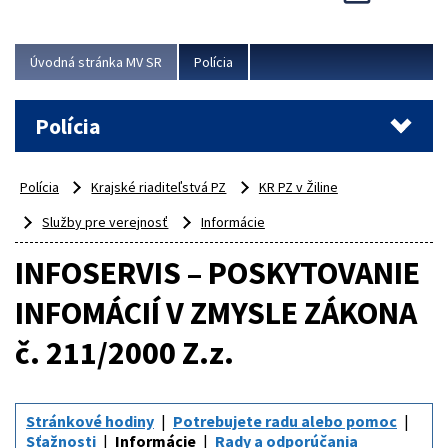
Viac
Úvodná stránka MV SR
Polícia
Polícia
Polícia
Krajské riaditeľstvá PZ
KR PZ v Žiline
Služby pre verejnosť
Informácie
INFOSERVIS – POSKYTOVANIE
INFOMÁCIÍ V ZMYSLE ZÁKONA
č. 211/2000 Z.z.
Stránkové hodiny
Potrebujete radu alebo pomoc
Sťažnosti
Informácie
Rady a odporúčania