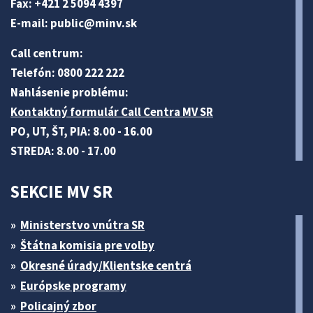
Fax: +421 2 5094 4397
E-mail:
public@minv
.sk
Call centrum:
Telefón: 0800 222 222
Nahlásenie problému:
Kontaktný formulár Call Centra MV SR
PO, UT, ŠT, PIA: 8.00 - 16.00
STREDA: 8.00 - 17.00
SEKCIE MV SR
Ministerstvo vnútra SR
Štátna komisia pre volby
Okresné úrady/Klientske centrá
Európske programy
Policajný zbor