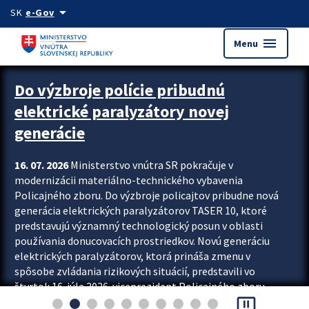
Preskocit na hlavný obsah
arrow_drop_down
SK
e-Gov
menu
Menu
Zastavit automatický posun upútavok
Do výzbroje polície pribudnú
elektrické paralyzátory novej
generácie
16. 07. 2026
Ministerstvo vnútra SR pokračuje v
modernizácii materiálno-technického vybavenia
Policajného zboru. Do výzbroje policajtov pribudne nová
generácia elektrických paralyzátorov TASER 10, ktoré
predstavujú významný technologický posun v oblasti
používania donucovacích prostriedkov. Novú generáciu
elektrických paralyzátorov, ktorá prináša zmenu v
spôsobe zvládania rizikových situácií, predstavili vo
štvrtok 16. júla 2026 viceprezident Policajného zboru
pause_presentation
Rastislav Polakovič a riaditeľ odboru výcviku...