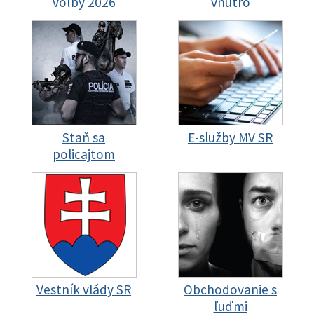
voľby 2026
vnútro
Staň sa
E-služby MV SR
policajtom
Vestník vlády SR
Obchodovanie s
ľuďmi