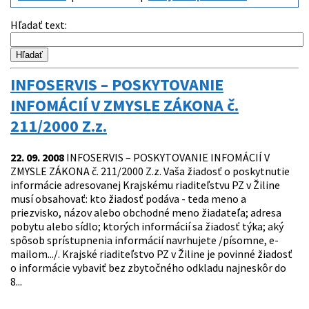
Hľadať text
:
INFOSERVIS – POSKYTOVANIE
INFOMÁCIÍ V ZMYSLE ZÁKONA č.
211/2000 Z.z.
22. 09. 2008
INFOSERVIS – POSKYTOVANIE INFOMÁCIÍ V
ZMYSLE ZÁKONA č. 211/2000 Z.z. Vaša žiadosť o poskytnutie
informácie adresovanej Krajskému riaditeľstvu PZ v Žiline
musí obsahovať: kto žiadosť podáva - teda meno a
priezvisko, názov alebo obchodné meno žiadateľa; adresa
pobytu alebo sídlo; ktorých informácií sa žiadosť týka; aký
spôsob sprístupnenia informácií navrhujete /písomne, e-
mailom.../. Krajské riaditeľstvo PZ v Žiline je povinné žiadosť
o informácie vybaviť bez zbytočného odkladu najneskôr do
8...