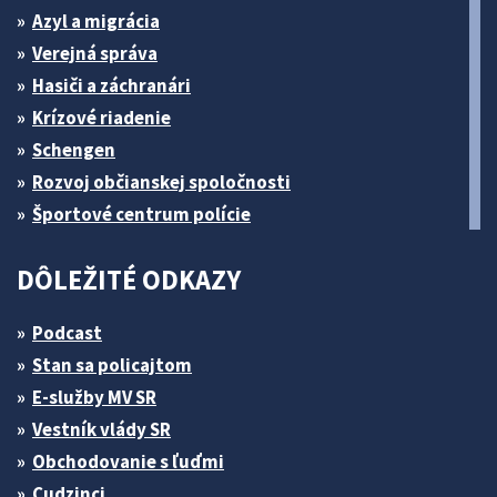
Azyl a migrácia
Verejná správa
Hasiči a záchranári
Krízové riadenie
Schengen
Rozvoj občianskej spoločnosti
Športové centrum polície
DÔLEŽITÉ ODKAZY
Podcast
Stan sa policajtom
E-služby MV SR
Vestník vlády SR
Obchodovanie s ľuďmi
Cudzinci