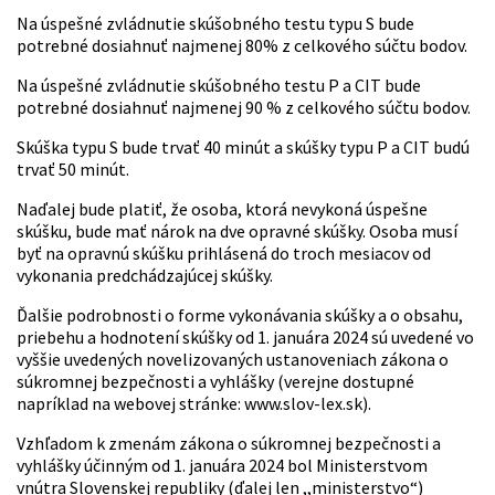
Na úspešné zvládnutie skúšobného testu typu S bude
potrebné dosiahnuť najmenej 80% z celkového súčtu bodov.
Na úspešné zvládnutie skúšobného testu P a CIT bude
potrebné dosiahnuť najmenej 90 % z celkového súčtu bodov.
Skúška typu S bude trvať 40 minút a skúšky typu P a CIT budú
trvať 50 minút.
Naďalej bude platiť, že osoba, ktorá nevykoná úspešne
skúšku, bude mať nárok na dve opravné skúšky. Osoba musí
byť na opravnú skúšku prihlásená do troch mesiacov od
vykonania predchádzajúcej skúšky.
Ďalšie podrobnosti o forme vykonávania skúšky a o obsahu,
priebehu a hodnotení skúšky od 1. januára 2024 sú uvedené vo
vyššie uvedených novelizovaných ustanoveniach zákona o
súkromnej bezpečnosti a vyhlášky (verejne dostupné
napríklad na webovej stránke: www.slov-lex.sk).
Vzhľadom k zmenám zákona o súkromnej bezpečnosti a
vyhlášky účinným od 1. januára 2024 bol Ministerstvom
vnútra Slovenskej republiky (ďalej len ,,ministerstvo“)