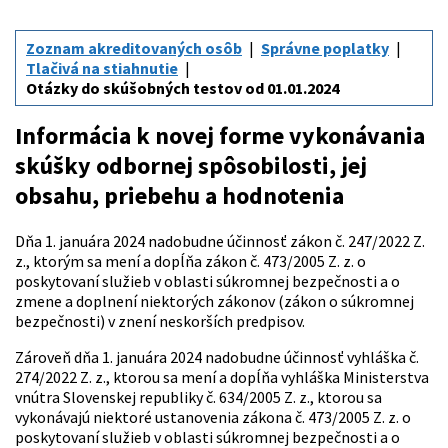
Zoznam akreditovaných osôb
Správne poplatky
Tlačivá na stiahnutie
Otázky do skúšobných testov od 01.01.2024
Informácia k novej forme vykonávania
skúšky odbornej spôsobilosti, jej
obsahu, priebehu a hodnotenia
Dňa 1. januára 2024 nadobudne účinnosť zákon č. 247/2022 Z.
z., ktorým sa mení a dopĺňa zákon č. 473/2005 Z. z. o
poskytovaní služieb v oblasti súkromnej bezpečnosti a o
zmene a doplnení niektorých zákonov (zákon o súkromnej
bezpečnosti) v znení neskorších predpisov.
Zároveň dňa 1. januára 2024 nadobudne účinnosť vyhláška č.
274/2022 Z. z., ktorou sa mení a dopĺňa vyhláška Ministerstva
vnútra Slovenskej republiky č. 634/2005 Z. z., ktorou sa
vykonávajú niektoré ustanovenia zákona č. 473/2005 Z. z. o
poskytovaní služieb v oblasti súkromnej bezpečnosti a o