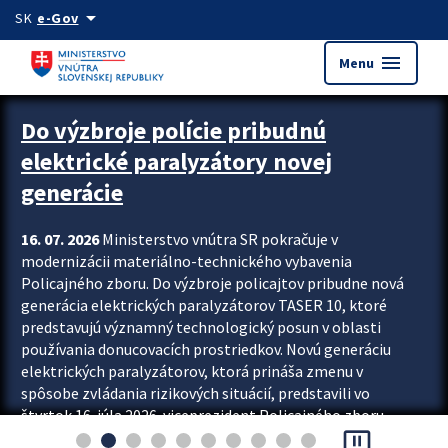
Preskocit na hlavný obsah
arrow_drop_down
SK
e-Gov
menu
Menu
Zastavit automatický posun upútavok
Do výzbroje polície pribudnú
elektrické paralyzátory novej
generácie
16. 07. 2026
Ministerstvo vnútra SR pokračuje v
modernizácii materiálno-technického vybavenia
Policajného zboru. Do výzbroje policajtov pribudne nová
generácia elektrických paralyzátorov TASER 10, ktoré
predstavujú významný technologický posun v oblasti
používania donucovacích prostriedkov. Novú generáciu
elektrických paralyzátorov, ktorá prináša zmenu v
spôsobe zvládania rizikových situácií, predstavili vo
štvrtok 16. júla 2026 viceprezident Policajného zboru
pause_presentation
Rastislav Polakovič a riaditeľ odboru výcviku...