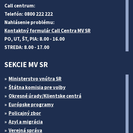
Call centrum:
Telefón: 0800 222 222
Nahlásenie problému:
Kontaktný formulár Call Centra MV SR
PO, UT, ŠT, PIA: 8.00 - 16.00
STREDA: 8.00 - 17.00
SEKCIE MV SR
Ministerstvo vnútra SR
Štátna komisia pre volby
Okresné úrady/Klientske centrá
Európske programy
Policajný zbor
Azyl a migrácia
Verejná správa