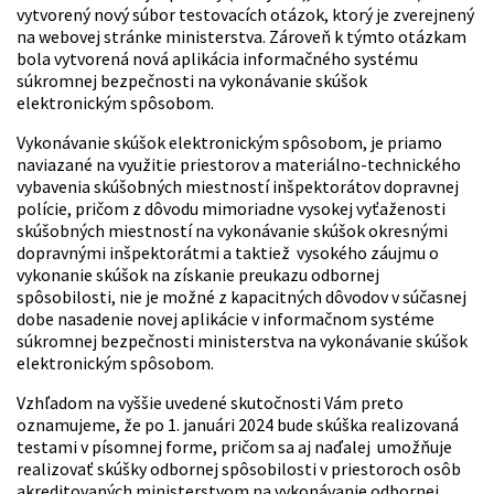
vytvorený nový súbor testovacích otázok, ktorý je zverejnený
na webovej stránke ministerstva. Zároveň k týmto otázkam
bola vytvorená nová aplikácia informačného systému
súkromnej bezpečnosti na vykonávanie skúšok
elektronickým spôsobom.
Vykonávanie skúšok elektronickým spôsobom, je priamo
naviazané na využitie priestorov a materiálno-technického
vybavenia skúšobných miestností inšpektorátov dopravnej
polície, pričom z dôvodu mimoriadne vysokej vyťaženosti
skúšobných miestností na vykonávanie skúšok okresnými
dopravnými inšpektorátmi a taktiež vysokého záujmu o
vykonanie skúšok na získanie preukazu odbornej
spôsobilosti, nie je možné z kapacitných dôvodov v súčasnej
dobe nasadenie novej aplikácie v informačnom systéme
súkromnej bezpečnosti ministerstva na vykonávanie skúšok
elektronickým spôsobom.
Vzhľadom na vyššie uvedené skutočnosti Vám preto
oznamujeme, že po 1. januári 2024 bude skúška realizovaná
testami v písomnej forme, pričom sa aj naďalej umožňuje
realizovať skúšky odbornej spôsobilosti v priestoroch osôb
akreditovaných ministerstvom na vykonávanie odbornej