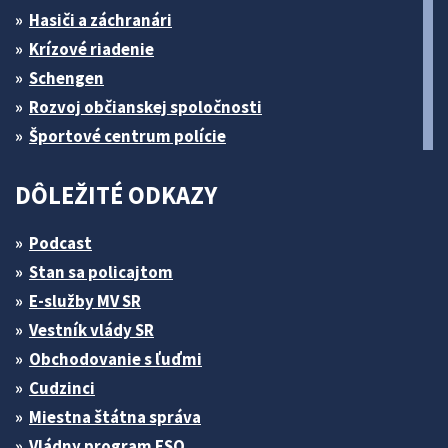
Hasiči a záchranári
Krízové riadenie
Schengen
Rozvoj občianskej spoločnosti
Športové centrum polície
DÔLEŽITÉ ODKAZY
Podcast
Stan sa policajtom
E-služby MV SR
Vestník vlády SR
Obchodovanie s ľuďmi
Cudzinci
Miestna štátna správa
Vládny program ESO