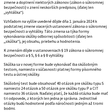
zmene a doplnení niektorých zákonov (zákon o súkromnej
bezpečnosti) v znení neskorších predpisov, (ďalej len
,,vyhláška“).
Vzhľadom na vyššie uvedené dôjde dňa 1. januára 2024 k
podstatnej zmene viacerých ustanovení zákona o súkromnej
bezpečnosti a vyhlášky. Táto zmena sa týka formy
vykonávania skúšky odbornej spôsobilosti (ďalej len
,,skúška“), jej obsahu, priebehu a hodnotenia.
K zmenám dôjde v ustanoveniach § 19 zákona o súkromnej
bezpečnosti a § 5, § 6 a § 8 vyhlášky.
Skúška sa v novej forme bude vykonávať iba skúšobným
testom, namiesto v súčasnosti platnej formy písomného
testu a ústnej skúšky.
Skúšobný test bude obsahovať 40 otázok pre skúšku typu S
namiesto 24 otázok a 50 otázok pre skúšku typu P a CIT
namiesto 36 otázok. Naďalej platí, že každá otázka bude mať
tri odpovede, z ktorých len jedna je správna. Jednotlivé
otázky budú hodnotené podľa náročnosti jedným až tromi
bodmi.