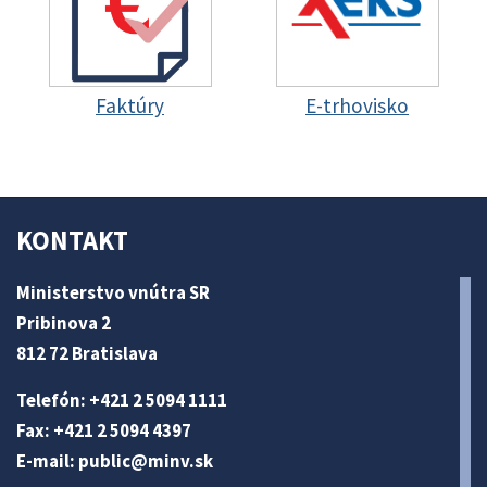
Faktúry
E-trhovisko
KONTAKT
Ministerstvo vnútra SR
Pribinova 2
812 72 Bratislava
Telefón: +421 2 5094 1111
Fax: +421 2 5094 4397
E-mail:
public@minv
.sk