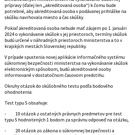
prípravy (ďalej len ,,akreditovaná osoba“) k čomu bude
potrebné, aby akreditovaná osoba v podávanej prihláške na
skúšku navrhovala miesto a čas skúšky.
Pokiaľ akreditovaná osoba nebude mať záujem po 1. januári
2024 o vykonávanie skúšok v jej priestoroch, termíny skúšok
budú určené v náhradných priestoroch ministerstva a to v
krajských mestách Slovenskej republiky.
V prípade spustenia novej aplikácie informačného systému
súkromnej bezpečnosti ministerstva na vykonávanie skúšok
elektronickým spôsobom, budú akreditované osoby
informované v dostatočnom časovom predstihu.
Okruhy otázok do skúšobného testu podľa bodového
ohodnotenia:
Test typu S obsahuje:
- 10 otázok z ostatných právnych predmetov pre test
typu S hodnotených 1 bodom za správnu odpoveď na otázku,
- 20 otázok zo zákona o súkromnej bezpečnosti a