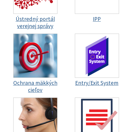
Ústredný portál
IPP
verejnej správy
Ochrana mäkkých
Entry/Exit System
cieľov