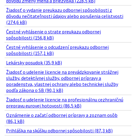
dôvodu zmeny mena a priezviska (228,5 kB)
Žiadosť o vydanie preukazu odbornej spôsobilosti z
dôvodu nečitateľnosti údajov alebo porušenia celistvosti
(274,6 kB)
Čestné vyhlásenie o strate preukazu odbornej
spôsobilosti (156,8 kB)
Čestné vyhlásenie o odcudzení preukazu odbornej
spôsobilosti (157,1 kB)
Lekársky posudok (35,9 kB)
Žiadosť o udelenie licencie na prevádzkovanie strážnej
služby, detektívnej služby, odbornej prípravy a
poradenstva, vlastnej ochrany alebo technickej služby
podľa zákona o SB (90,1 kB)
Žiadosť o udelenie licencie na profesionálnu cezhraničnú
prepravu eurovej hotovosti (86,5 kB)
Oznámenie o začatí odbornej prípravy a zoznam osôb
(86,1 kB)
Prihláška na skúšku odbornej spôsobilosti (87,3 kB)