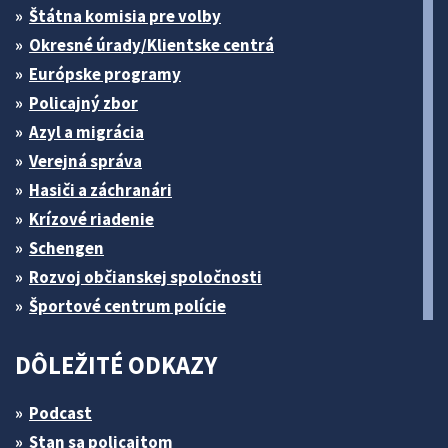
Štátna komisia pre volby
Okresné úrady/Klientske centrá
Európske programy
Policajný zbor
Azyl a migrácia
Verejná správa
Hasiči a záchranári
Krízové riadenie
Schengen
Rozvoj občianskej spoločnosti
Športové centrum polície
DÔLEŽITÉ ODKAZY
Podcast
Stan sa policajtom