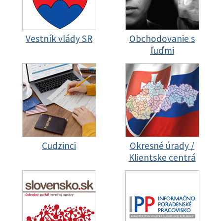
Vestník vlády SR
Obchodovanie s
ľuďmi
Cudzinci
Okresné úrady /
Klientske centrá