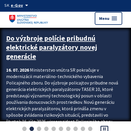
Preskocit na hlavný obsah
arrow_drop_down
SK
e-Gov
menu
Menu
Zastavit automatický posun upútavok
Do výzbroje polície pribudnú
elektrické paralyzátory novej
generácie
16. 07. 2026
Ministerstvo vnútra SR pokračuje v
modernizácii materiálno-technického vybavenia
Policajného zboru. Do výzbroje policajtov pribudne nová
generácia elektrických paralyzátorov TASER 10, ktoré
predstavujú významný technologický posun v oblasti
používania donucovacích prostriedkov. Novú generáciu
elektrických paralyzátorov, ktorá prináša zmenu v
spôsobe zvládania rizikových situácií, predstavili vo
štvrtok 16. júla 2026 viceprezident Policajného zboru
pause_presentation
Rastislav Polakovič a riaditeľ odboru výcviku...