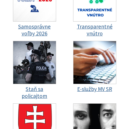
Samosprávne
Transparentné
voľby 2026
vnútro
Staň sa
E-služby MV SR
policajtom