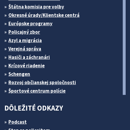
Štátna komisia pre volby
Okresné úrady/Klientske centrá
Európske programy
Policajný zbor
Azyl a migrácia
Verejná správa
Hasiči a záchranári
Krízové riadenie
Schengen
Rozvoj občianskej spoločnosti
Športové centrum polície
DÔLEŽITÉ ODKAZY
Podcast