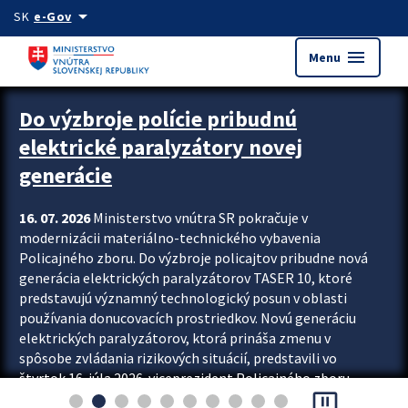
Preskocit na hlavný obsah
arrow_drop_down
SK
e-Gov
menu
Menu
Zastavit automatický posun upútavok
Do výzbroje polície pribudnú
elektrické paralyzátory novej
generácie
16. 07. 2026
Ministerstvo vnútra SR pokračuje v
modernizácii materiálno-technického vybavenia
Policajného zboru. Do výzbroje policajtov pribudne nová
generácia elektrických paralyzátorov TASER 10, ktoré
predstavujú významný technologický posun v oblasti
používania donucovacích prostriedkov. Novú generáciu
elektrických paralyzátorov, ktorá prináša zmenu v
spôsobe zvládania rizikových situácií, predstavili vo
štvrtok 16. júla 2026 viceprezident Policajného zboru
pause_presentation
Rastislav Polakovič a riaditeľ odboru výcviku...