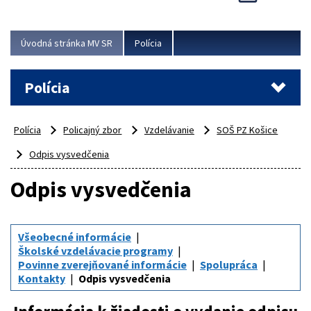
Viac
Úvodná stránka MV SR
Polícia
Polícia
Polícia
Policajný zbor
Vzdelávanie
SOŠ PZ Košice
Odpis vysvedčenia
Odpis vysvedčenia
Všeobecné informácie
Školské vzdelávacie programy
Povinne zverejňované informácie
Spolupráca
Kontakty
Odpis vysvedčenia