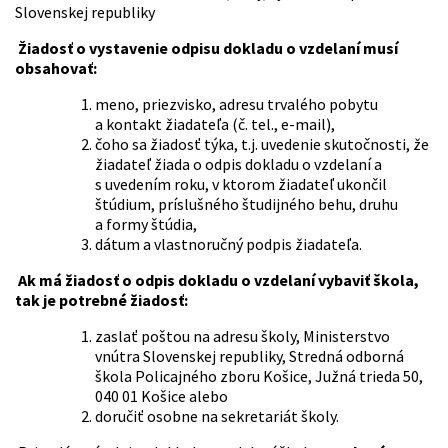
Slovenskej republiky
Žiadosť o vystavenie odpisu dokladu o vzdelaní musí
obsahovať:
meno, priezvisko, adresu trvalého pobytu
a kontakt žiadateľa (č. tel., e-mail),
čoho sa žiadosť týka, t.j. uvedenie skutočnosti, že
žiadateľ žiada o odpis dokladu o vzdelaní a
s uvedením roku, v ktorom žiadateľ ukončil
štúdium, príslušného študijného behu, druhu
a formy štúdia,
dátum a vlastnoručný podpis žiadateľa.
Ak má žiadosť o odpis dokladu o vzdelaní vybaviť škola,
tak je potrebné žiadosť:
zaslať poštou na adresu školy, Ministerstvo
vnútra Slovenskej republiky, Stredná odborná
škola Policajného zboru Košice, Južná trieda 50,
040 01 Košice alebo
doručiť osobne na sekretariát školy.