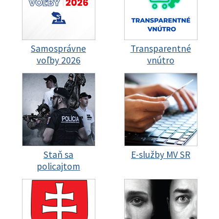
Samosprávne
Transparentné
voľby 2026
vnútro
Staň sa
E-služby MV SR
policajtom