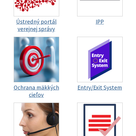
Ústredný portál
IPP
verejnej správy
Ochrana mäkkých
Entry/Exit System
cieľov