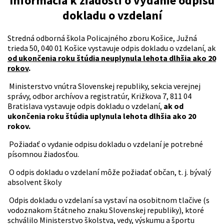
Informácia k žiadosti o vydanie odpisu
dokladu o vzdelaní
Stredná odborná škola Policajného zboru Košice, Južná
trieda 50, 040 01 Košice vystavuje odpis dokladu o vzdelaní, ak
od ukončenia roku štúdia neuplynula lehota dlhšia ako 20
rokov
.
Ministerstvo vnútra Slovenskej republiky, sekcia verejnej
správy, odbor archívov a registratúr, Križkova 7, 811 04
Bratislava vystavuje odpis dokladu o vzdelaní,
ak od
ukončenia roku štúdia uplynula lehota dlhšia ako 20
rokov.
Požiadať o vydanie odpisu dokladu o vzdelaní je potrebné
písomnou žiadosťou.
O odpis dokladu o vzdelaní môže požiadať občan, t. j. bývalý
absolvent školy
Odpis dokladu o vzdelaní sa vystaví na osobitnom tlačive (s
vodoznakom štátneho znaku Slovenskej republiky), ktoré
schválilo Ministerstvo školstva, vedy, výskumu a športu