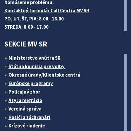
Nahlásenie problému:
Kontaktný formulár Call Centra MV SR
PO, UT, ŠT, PIA: 8.00 - 16.00
STREDA: 8.00 - 17.00
SEKCIE MV SR
Ministerstvo vnútra SR
Štátna komisia pre volby
Okresné úrady/Klientske centrá
Európske programy
Policajný zbor
Azyl a migrácia
Verejná správa
Hasiči a záchranári
Krízové riadenie