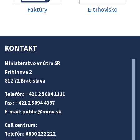
Faktúry
E-trhovisko
KONTAKT
Ministerstvo vnútra SR
Pribinova 2
812 72 Bratislava
Telefón: +421 2 5094 1111
Fax: +421 2 5094 4397
E-mail:
public@minv
.sk
Call centrum:
Telefón: 0800 222 222