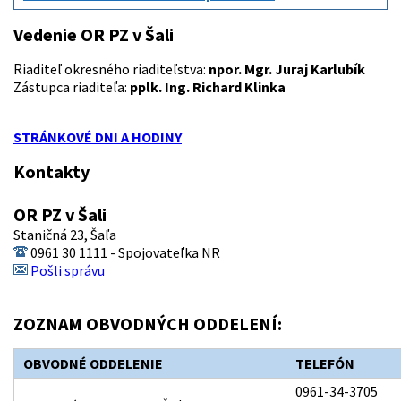
Vedenie OR PZ v Šali
Riaditeľ okresného riaditeľstva:
npor. Mgr. Juraj Karlubík
Zástupca riaditeľa:
pplk. Ing. Richard Klinka
STRÁNKOVÉ DNI A HODINY
Kontakty
OR PZ v Šali
Staničná 23, Šaľa
0961 30 1111 - Spojovateľka NR
Pošli správu
ZOZNAM OBVODNÝCH ODDELENÍ:
OBVODNÉ ODDELENIE
TELEFÓN
0961-34-3705