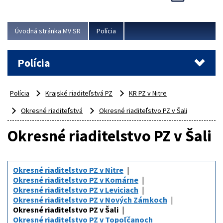
Viac
Úvodná stránka MV SR
Polícia
Polícia
Polícia
Krajské riaditeľstvá PZ
KR PZ v Nitre
Okresné riaditeľstvá
Okresné riaditeľstvo PZ v Šali
Okresné riaditelstvo PZ v Šali
Okresné riaditeľstvo PZ v Nitre
Okresné riaditeľstvo PZ v Komárne
Okresné riaditeľstvo PZ v Leviciach
Okresné riaditeľstvo PZ v Nových Zámkoch
Okresné riaditeľstvo PZ v Šali
Okresné riaditeľstvo PZ v Topoľčanoch