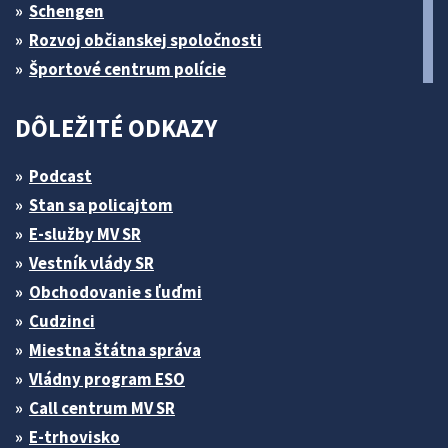
Schengen
Rozvoj občianskej spoločnosti
Športové centrum polície
DÔLEŽITÉ ODKAZY
Podcast
Stan sa policajtom
E-služby MV SR
Vestník vlády SR
Obchodovanie s ľuďmi
Cudzinci
Miestna štátna správa
Vládny program ESO
Call centrum MV SR
E-trhovisko