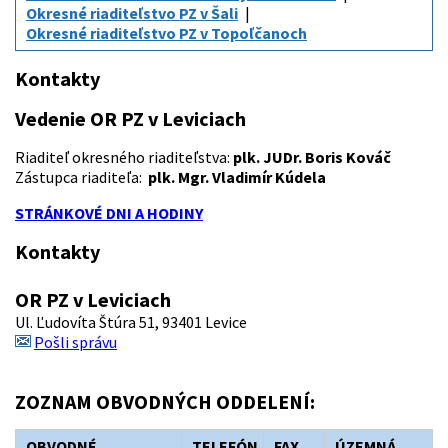
Okresné riaditeľstvo PZ v Šali
Okresné riaditeľstvo PZ v Topoľčanoch
Kontakty
Vedenie OR PZ v Leviciach
Riaditeľ okresného riaditeľstva:
plk. JUDr. Boris Kováč
Zástupca riaditeľa:
plk. Mgr. Vladimír Kúdela
STRÁNKOVÉ DNI A HODINY
Kontakty
OR PZ v Leviciach
Ul. Ľudovíta Štúra 51, 93401 Levice
Pošli správu
ZOZNAM OBVODNÝCH ODDELENÍ:
OBVODNÉ
TELEFÓN
FAX
ÚZEMNÁ