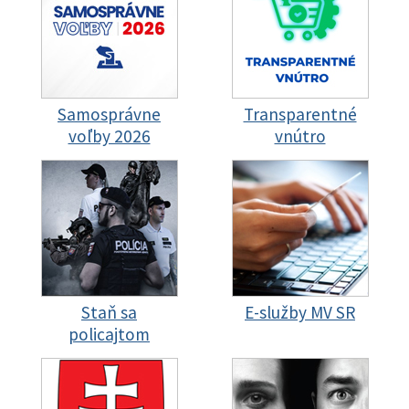
Samosprávne
Transparentné
voľby 2026
vnútro
Staň sa
E-služby MV SR
policajtom