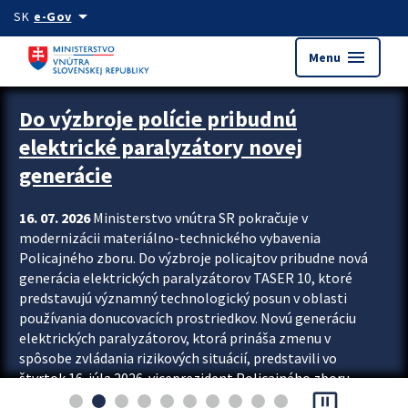
Preskocit na hlavný obsah
arrow_drop_down
SK
e-Gov
menu
Menu
Zastavit automatický posun upútavok
Do výzbroje polície pribudnú
elektrické paralyzátory novej
generácie
16. 07. 2026
Ministerstvo vnútra SR pokračuje v
modernizácii materiálno-technického vybavenia
Policajného zboru. Do výzbroje policajtov pribudne nová
generácia elektrických paralyzátorov TASER 10, ktoré
predstavujú významný technologický posun v oblasti
používania donucovacích prostriedkov. Novú generáciu
elektrických paralyzátorov, ktorá prináša zmenu v
spôsobe zvládania rizikových situácií, predstavili vo
štvrtok 16. júla 2026 viceprezident Policajného zboru
pause_presentation
Rastislav Polakovič a riaditeľ odboru výcviku...