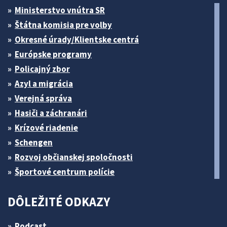
Ministerstvo vnútra SR
Štátna komisia pre volby
Okresné úrady/Klientske centrá
Európske programy
Policajný zbor
Azyl a migrácia
Verejná správa
Hasiči a záchranári
Krízové riadenie
Schengen
Rozvoj občianskej spoločnosti
Športové centrum polície
DÔLEŽITÉ ODKAZY
Podcast