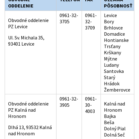
ODDELENIE
PÔSOBNOSŤ
0961-32-
0961-
Levice
Obvodné oddelenie
3705
32-
Bory
PZ Levice
3709
Brhlovce
Domadice
Ul. Sv. Michala 35,
Hontianske
93401 Levice
Trsťany
Krškany
Mýtne
Ludany
Santovka
Starý
Hrádok
Žemberovce
0961-32-
0961-
Obvodné oddelenie
Kalná nad
3905
30-
PZ Kalná nad
Hronom
4003
Hronom
Bajka
Beša
Dlhá 13, 93532 Kalná
Dolný Pial
nad Hronom
Dolná Seč