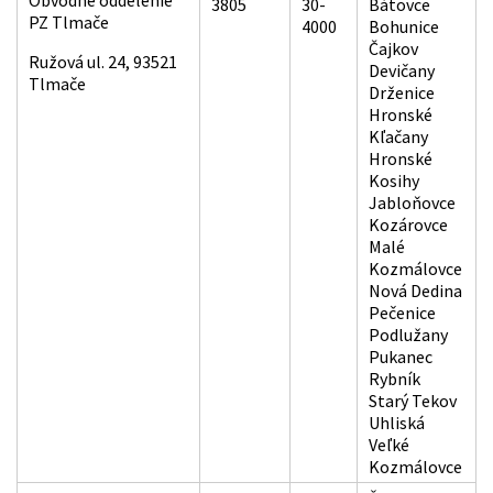
Obvodné oddelenie
3805
30-
Bátovce
PZ Tlmače
4000
Bohunice
Čajkov
Ružová ul. 24, 93521
Devičany
Tlmače
Drženice
Hronské
Kľačany
Hronské
Kosihy
Jabloňovce
Kozárovce
Malé
Kozmálovce
Nová Dedina
Pečenice
Podlužany
Pukanec
Rybník
Starý Tekov
Uhliská
Veľké
Kozmálovce