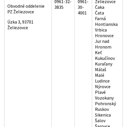
0961-32-
0961-
Želiezovce
Obvodné oddelenie
3835
30-
Čaka
PZ Želiezovce
4001
Čata
Farná
Úzka 3, 93701
Hontianska
Želiezovce
Vrbica
Hronovce
Jur nad
Hronom
Keť
Kukučínov
Kuraľany
Málaš
Malé
Ludince
Nýrovce
Plavé
Vozokany
Pohronský
Ruskov
Sikenica
Šalov
Šarovce