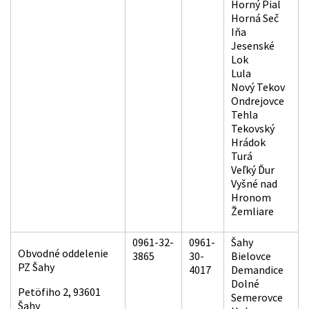
Horný Pial
Horná Seč
Iňa
Jesenské
Lok
Lula
Nový Tekov
Ondrejovce
Tehla
Tekovský
Hrádok
Turá
Veľký Ďur
Vyšné nad
Hronom
Žemliare
0961-32-
0961-
Šahy
Obvodné oddelenie
3865
30-
Bielovce
PZ Šahy
4017
Demandice
Dolné
Petöfiho 2, 93601
Semerovce
Šahy