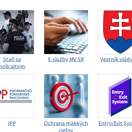
Staň sa
E-služby MV SR
Vestník vlád
policajtom
IPP
Ochrana mäkkých
Entry/Exit Sy
cieľov