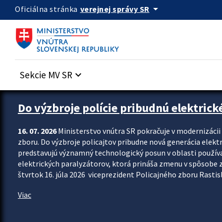
Preskocit na hlavný obsah
arrow_drop_down
verejnej správy SR
Oficiálna stránka
Sekcie MV SR
keyboard_arrow_down
Zastavit automatický posun upútavok
Do výzbroje polície pribudnú elektrick
16. 07. 2026
Ministerstvo vnútra SR pokračuje v modernizáci
zboru. Do výzbroje policajtov pribudne nová generácia elekt
predstavujú významný technologický posun v oblasti použív
elektrických paralyzátorov, ktorá prináša zmenu v spôsobe zvl
štvrtok 16. júla 2026 viceprezident Policajného zboru Rastisla
Viac