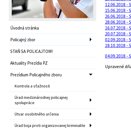
12.06.2018 -
15.06.2018 -
26.06.2018 -
28.06.2018 -
16.07.2018 -
Úvodná stránka
20.07.2018 -
02.09.2018 -
Policajný zbor
18.10.2018 -
STAŇ SA POLICAJTOM!
04.09.2018 -
Aktuality Prezídia PZ
Upravené dňa:
Prezídium Policajného zboru
Kontrola a sťažnosti
Úrad medzinárodnej policajnej
spolupráce
Útvar osobitného určenia
Úrad boja proti organizovanej kriminalite