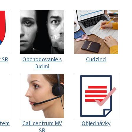
y SR
Obchodovanie s
Cudzinci
ľuďmi
stem
Call centrum MV
Objednávky
SR