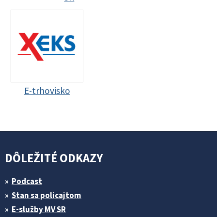
E-trhovisko
DÔLEŽITÉ ODKAZY
Podcast
Stan sa policajtom
E-služby MV SR