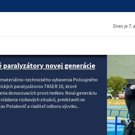
Dnes je 7.
é paralyzátory novej generácie
i materiálno-technického vybavenia Policajného
rických paralyzátorov TASER 10, ktoré
ania donucovacích prostriedkov. Novú generáciu
ádania rizikových situácií, predstavili vo
v Polakovič a riaditeľ odboru výcviku...