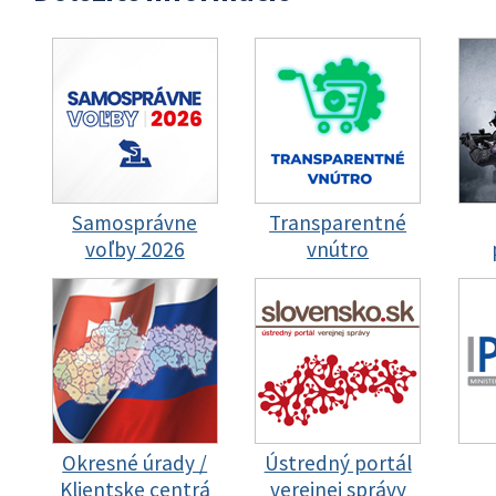
Samosprávne
Transparentné
voľby 2026
vnútro
Okresné úrady /
Ústredný portál
Klientske centrá
verejnej správy