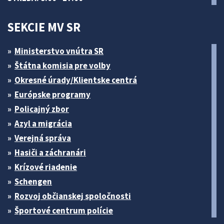
SEKCIE MV SR
Ministerstvo vnútra SR
Štátna komisia pre volby
Okresné úrady/Klientske centrá
Európske programy
Policajný zbor
Azyl a migrácia
Verejná správa
Hasiči a záchranári
Krízové riadenie
Schengen
Rozvoj občianskej spoločnosti
Športové centrum polície