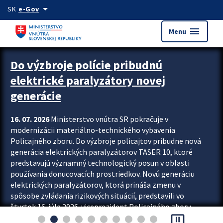
Preskocit na hlavný obsah
arrow_drop_down
SK
e-Gov
menu
Menu
Zastavit automatický posun upútavok
Do výzbroje polície pribudnú
elektrické paralyzátory novej
generácie
16. 07. 2026
Ministerstvo vnútra SR pokračuje v
modernizácii materiálno-technického vybavenia
Policajného zboru. Do výzbroje policajtov pribudne nová
generácia elektrických paralyzátorov TASER 10, ktoré
predstavujú významný technologický posun v oblasti
používania donucovacích prostriedkov. Novú generáciu
elektrických paralyzátorov, ktorá prináša zmenu v
spôsobe zvládania rizikových situácií, predstavili vo
štvrtok 16. júla 2026 viceprezident Policajného zboru
pause_presentation
Rastislav Polakovič a riaditeľ odboru výcviku...