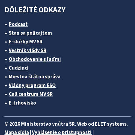
DÔLEŽITÉ ODKAZY
Podcast
Stan sa policajtom
E-služby MV SR
Vestník vlády SR
Obchodovanie s ľuďmi
Cudzinci
Miestna štátna správa
Vládny program ESO
Call centrum MV SR
E-trhovisko
© 2026 Ministerstvo vnútra SR. Web od
ELET systems
.
Mapa sídla
|
Vyhlásenie o prístupnosti
|