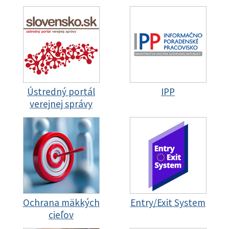
Ústredný portál
IPP
verejnej správy
Ochrana mäkkých
Entry/Exit System
cieľov