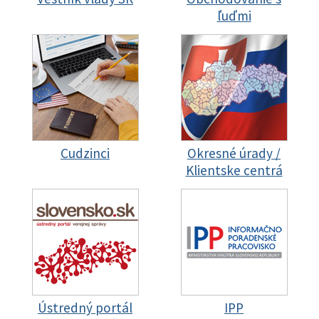
ľuďmi
Cudzinci
Okresné úrady /
Klientske centrá
Ústredný portál
IPP