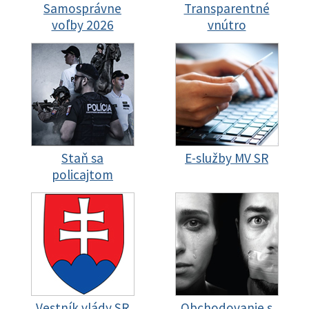
Samosprávne
Transparentné
voľby 2026
vnútro
Staň sa
E-služby MV SR
policajtom
Vestník vlády SR
Obchodovanie s