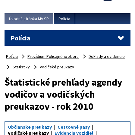
Viac
Úvodná stránka MV SR
Polícia
Polícia
Polícia
Prezídium Policajného zboru
Doklady a evidencie
Štatistiky
Vodičské preukazy
Štatistické prehľady agendy
vodičov a vodičských
preukazov - rok 2010
Občianske preukazy
Cestovné pasy
Vodičské preukazy
Evidencia vozidiel