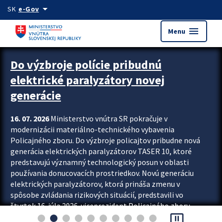
Preskocit na hlavný obsah
arrow_drop_down
SK
e-Gov
menu
Menu
Zastavit automatický posun upútavok
Do výzbroje polície pribudnú
elektrické paralyzátory novej
generácie
16. 07. 2026
Ministerstvo vnútra SR pokračuje v
modernizácii materiálno-technického vybavenia
Policajného zboru. Do výzbroje policajtov pribudne nová
generácia elektrických paralyzátorov TASER 10, ktoré
predstavujú významný technologický posun v oblasti
používania donucovacích prostriedkov. Novú generáciu
elektrických paralyzátorov, ktorá prináša zmenu v
spôsobe zvládania rizikových situácií, predstavili vo
štvrtok 16. júla 2026 viceprezident Policajného zboru
pause_presentation
Rastislav Polakovič a riaditeľ odboru výcviku...