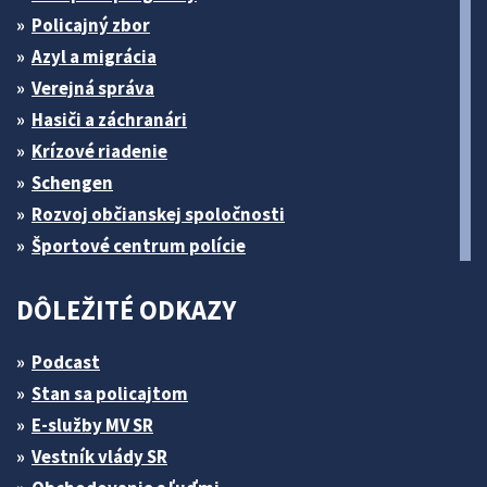
Policajný zbor
Azyl a migrácia
Verejná správa
Hasiči a záchranári
Krízové riadenie
Schengen
Rozvoj občianskej spoločnosti
Športové centrum polície
DÔLEŽITÉ ODKAZY
Podcast
Stan sa policajtom
E-služby MV SR
Vestník vlády SR