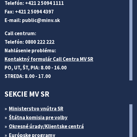
Telefón: +421 2 5094 1111
Fax: +421 2 5094 4397
E-mail:
public@minv
.sk
Call centrum:
Telefón: 0800 222 222
Nahlásenie problému:
Kontaktný formulár Call Centra MV SR
PO, UT, ŠT, PIA: 8.00 - 16.00
STREDA: 8.00 - 17.00
SEKCIE MV SR
Ministerstvo vnútra SR
Štátna komisia pre volby
Okresné úrady/Klientske centrá
Európske programy