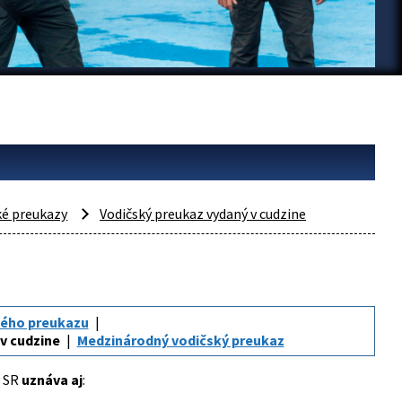
ké preukazy
Vodičský preukaz vydaný v cudzine
kého preukazu
v cudzine
Medzinárodný vodičský preukaz
v SR
uznáva aj
: