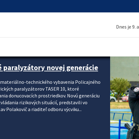
Dnes je 9. 
é paralyzátory novej generácie
i materiálno-technického vybavenia Policajného
rických paralyzátorov TASER 10, ktoré
ania donucovacích prostriedkov. Novú generáciu
ádania rizikových situácií, predstavili vo
v Polakovič a riaditeľ odboru výcviku...