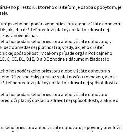
árskeho priestoru, ktorého držiteľom je osoba s pobytom, je
seku.
 Európskeho hospodárskeho priestoru alebo v štáte dohovoru,
DE, ak jeho držiteľ predloží platný doklad o zdravotnej
 je ustanovené inak.
keho hospodárskeho priestoru alebo v štáte dohovoru, v
E bez obmedzenej platnosti aj vtedy, ak jeho držiteľ
ychickej spôsobilosti; v takom prípade orgán Policajného
1E, C, CE, D1, D1E, D a DE zhodne s dátumom žiadosti o
keho hospodárskeho priestoru alebo v štáte dohovoru s
alebo DE za vodičský preukaz s platnosťou rovnakou, ako je
žiteľ nepredloží platný doklad o zdravotnej spôsobilosti a
keho hospodárskeho priestoru alebo v štáte dohovoru
 predloží platný doklad o zdravotnej spôsobilosti, a ak ide o
keho priestoru alebo v štáte dohovoru je povinný predložiť