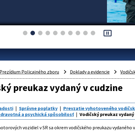
pause_presentation
Prezídium Policajného zboru
Doklady a evidencie
Vodičs
ský preukaz vydaný v cudzine
adosti
Správne poplatky
Prevzatie vyhotoveného vodičs
dravotná a psychická spôsobilosť
Vodičský preukaz vydaný 
otorových vozidiel v SR sa okrem vodičského preukazu vydaného 