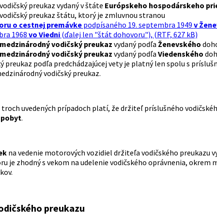
vodičský preukaz vydaný v štáte
Európskeho hospodárskeho pri
vodičský preukaz štátu, ktorý je zmluvnou stranou
ru o cestnej premávke
podpísaného 19. septembra 1949
v Žene
bra 1968
vo Viedni
(ďalej len "štát dohovoru"), (RTF, 627 kB)
medzinárodný vodičský preukaz
vydaný podľa
Ženevského
doho
medzinárodný vodičský preukaz
vydaný podľa
Viedenského
doho
ký preukaz podľa predchádzajúcej vety je platný len spolu s prí
medzinárodný vodičský preukaz.
 troch uvedených prípadoch platí, že držiteľ príslušného vodičsk
 pobyt
.
ek
na vedenie motorových vozidiel držiteľa vodičského preukazu 
ru je zhodný s vekom na udelenie vodičského oprávnenia, okrem 
kov.
odičského preukazu