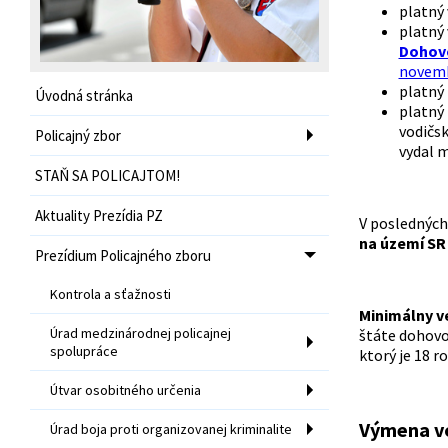
platný 
platný 
Dohovo
novem
platný
Úvodná stránka
platný
vodičs
Policajný zbor
vydal 
STAŇ SA POLICAJTOM!
Aktuality Prezídia PZ
V posledných
na území SR
Prezídium Policajného zboru
Kontrola a sťažnosti
Minimálny v
Úrad medzinárodnej policajnej
štáte dohovo
spolupráce
ktorý je 18 ro
Útvar osobitného určenia
Výmena v
Úrad boja proti organizovanej kriminalite