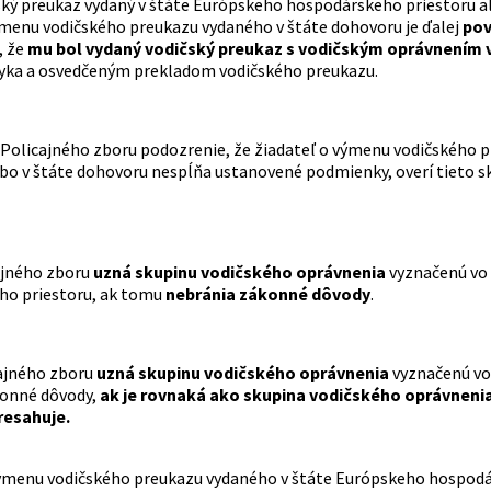
ský preukaz vydaný v štáte Európskeho hospodárskeho priestoru a
ýmenu vodičského preukazu vydaného v štáte dohovoru je ďalej
pov
, že
mu bol vydaný vodičský preukaz s vodičským oprávnením
yka a osvedčeným prekladom vodičského preukazu.
Policajného zboru podozrenie, že žiadateľ o výmenu vodičského
ebo v štáte dohovoru nespĺňa ustanovené podmienky, overí tieto sk
ajného zboru
uzná skupinu vodičského oprávnenia
vyznačenú vo
ho priestoru, ak tomu
nebránia zákonné dôvody
.
ajného zboru
uzná skupinu vodičského oprávnenia
vyznačenú vo
konné dôvody,
ak je rovnaká ako skupina vodičského oprávneni
esahuje.
ýmenu vodičského preukazu vydaného v štáte Európskeho hospodár