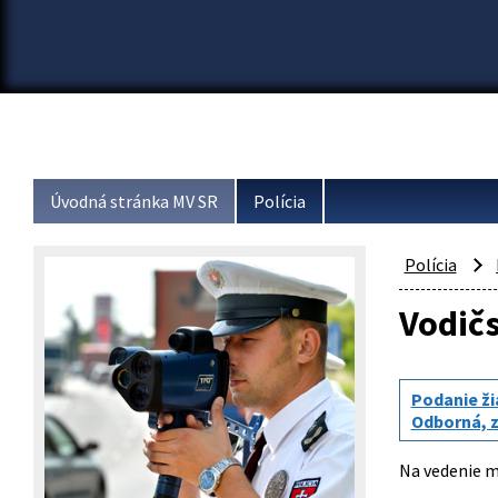
Úvodná stránka MV SR
Polícia
Polícia
Vodič
Podanie ži
Odborná, z
Na vedenie m