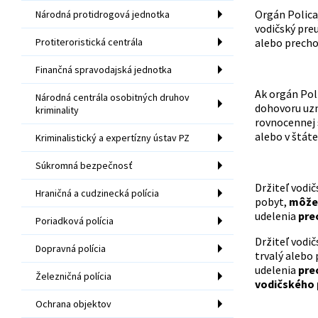
Orgán Polic
Národná protidrogová jednotka
vodičský preu
Protiteroristická centrála
alebo precho
Finančná spravodajská jednotka
Ak orgán Pol
Národná centrála osobitných druhov
dohovoru uzn
kriminality
rovnocennej 
alebo v štát
Kriminalistický a expertízny ústav PZ
Súkromná bezpečnosť
Držiteľ vodi
Hraničná a cudzinecká polícia
pobyt,
môže
udelenia
pre
Poriadková polícia
Držiteľ vodi
Dopravná polícia
trvalý alebo
udelenia
pre
Železničná polícia
vodičského
Ochrana objektov