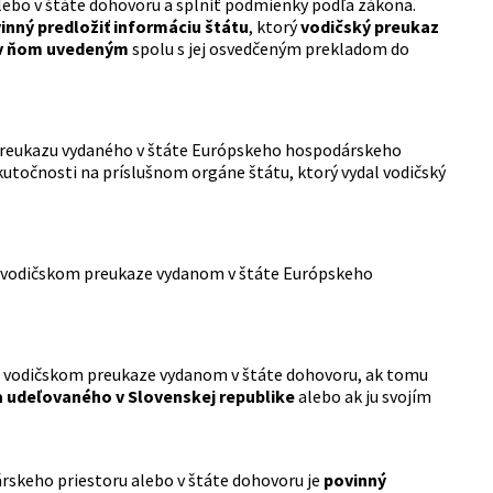
lebo v štáte dohovoru a splniť podmienky podľa zákona.
inný predložiť informáciu štátu
, ktorý
vodičský preukaz
 v ňom uvedeným
spolu s jej osvedčeným prekladom do
 preukazu vydaného v štáte Európskeho hospodárskeho
utočnosti na príslušnom orgáne štátu, ktorý vydal vodičský
 vodičskom preukaze vydanom v štáte Európskeho
 vodičskom preukaze vydanom v štáte dohovoru, ak tomu
a udeľovaného v Slovenskej republike
alebo ak ju svojím
skeho priestoru alebo v štáte dohovoru je
povinný