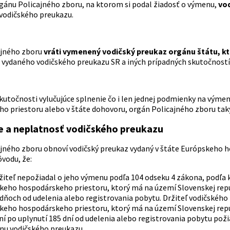
gánu Policajného zboru, na ktorom si podal žiadosť o výmenu,
vod
 vodičského preukazu.
ajného zboru
vráti vymenený vodičský preukaz orgánu štátu, kt
a vydaného vodičského preukazu SR a iných prípadných skutočností
i skutočnosti vylučujúce splnenie čo i len jednej podmienky na vý
o priestoru alebo v štáte dohovoru, orgán Policajného zboru tak
 a neplatnosť vodičského preukazu
jného zboru obnoví vodičský preukaz vydaný v štáte Európskeho ho
vodu, že:
žiteľ nepožiadal o jeho výmenu podľa 104 odseku 4 zákona, podľa
keho hospodárskeho priestoru, ktorý má na území Slovenskej rep
dňoch od udelenia alebo registrovania pobytu. Držiteľ vodičského
eho hospodárskeho priestoru, ktorý má na území Slovenskej repub
ní po uplynutí 185 dní od udelenia alebo registrovania pobytu po
nu vodičského preukazu.