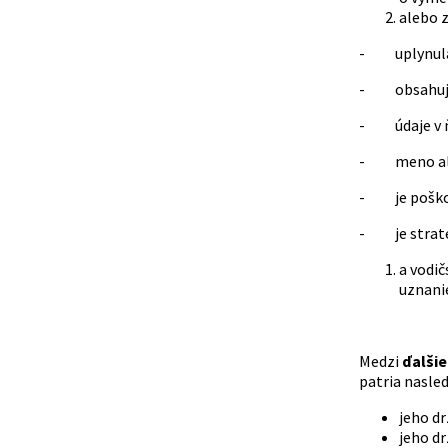
alebo z
- uplynula 
- obsahuje
- údaje v ň
- meno aleb
- je poškode
- je strate
a vodi
uznani
Medzi
ďalši
patria nasle
jeho dr
jeho dr