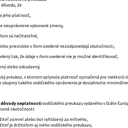
 dôvodu, že
jeho platnosť,
 neoprávnene vykonané zmeny,
om sú nečitateľné,
o priezvisko v ňom uvedené nezodpovedajú skutočnosti,
ný tak, že údaje v ňom uvedené nie je možné identifikovať,
ný alebo odcudzený,
čský preukaz, v ktorom uplynula platnosť vyznačená pre niektorú
e skupiny takého vodičského oprávnenia je dosiahnutie minimálne
e dôvody neplatnosti
vodičského preukazu vydaného v štáte Euró
dovné skutočnosti:
žiteľ zomrel alebo bol vyhlásený za mŕtveho,
žiteľ je držiteľom aj iného vodičského preukazu,