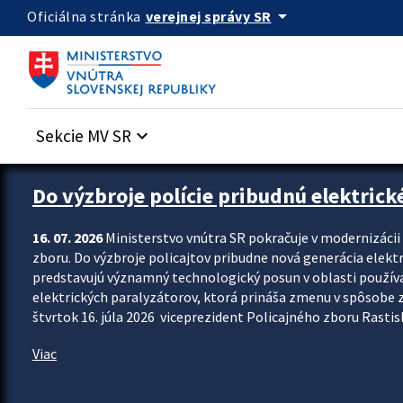
Preskocit na hlavný obsah
arrow_drop_down
verejnej správy SR
Oficiálna stránka
Sekcie MV SR
keyboard_arrow_down
Zastavit automatický posun upútavok
Do výzbroje polície pribudnú elektrick
16. 07. 2026
Ministerstvo vnútra SR pokračuje v modernizáci
zboru. Do výzbroje policajtov pribudne nová generácia elekt
predstavujú významný technologický posun v oblasti použív
elektrických paralyzátorov, ktorá prináša zmenu v spôsobe zvl
štvrtok 16. júla 2026 viceprezident Policajného zboru Rastisla
Viac