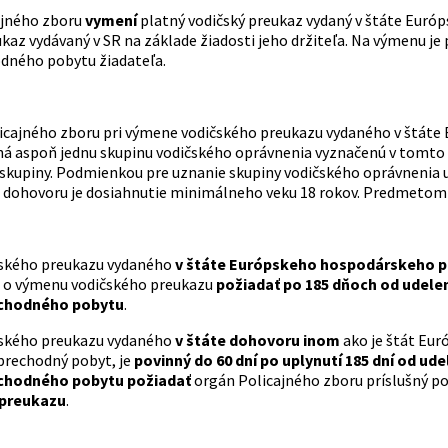
ajného zboru
vymení
platný vodičský preukaz vydaný v štáte Euró
kaz vydávaný v SR na základe žiadosti jeho držiteľa. Na výmenu je
dného pobytu žiadateľa.
icajného zboru pri výmene vodičského preukazu vydaného v štáte
á aspoň jednu skupinu vodičského oprávnenia vyznačenú v tomto 
skupiny. Podmienkou pre uznanie skupiny vodičského oprávnenia 
e dohovoru je dosiahnutie minimálneho veku 18 rokov. Predmetom
čského preukazu vydaného
v štáte Európskeho hospodárskeho p
o výmenu vodičského preukazu
požiadať po 185 dňoch od udelen
chodného pobytu
.
čského preukazu vydaného
v štáte dohovoru inom
ako je štát Eur
 prechodný pobyt, je
povinný do 60 dní po uplynutí 185 dní od ud
chodného pobytu požiadať
orgán Policajného zboru príslušný p
 preukazu
.