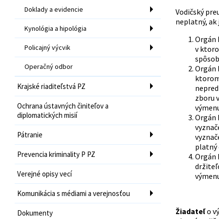
Doklady a evidencie
Vodičský pre
neplatný, ak
Kynológia a hipológia
Orgán 
Policajný výcvik
v ktoro
spôsobi
Operačný odbor
Orgán 
ktorom 
Krajské riaditeľstvá PZ
nepredl
zboru v
Ochrana ústavných činiteľov a
výmenu
diplomatických misií
Orgán 
vyznače
Pátranie
vyznače
platný 
Prevencia kriminality P PZ
Orgán 
držiteľ
Verejné opisy vecí
výmenu 
Komunikácia s médiami a verejnosťou
Žiadateľ
o v
Dokumenty