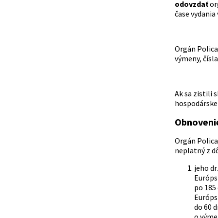
odovzdať
or
čase vydania
Orgán Polic
výmeny, čísl
Ak sa zistil
hospodárskeh
Obnovenie
Orgán Polica
neplatný z dô
jeho dr
Európs
po 185 
Európsk
do 60 d
o výme