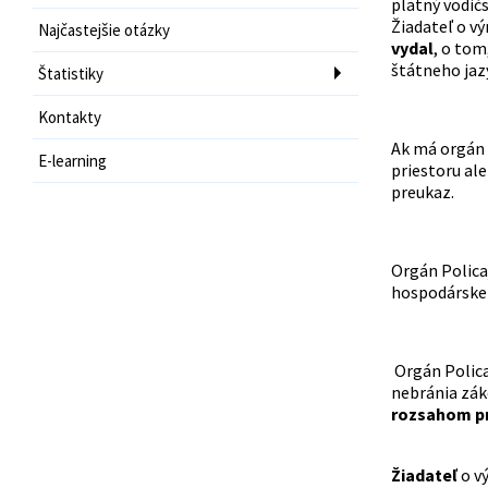
platný vodič
Žiadateľ o v
Najčastejšie otázky
vydal
, o tom
štátneho jaz
Štatistiky
Kontakty
Ak má orgán 
E-learning
priestoru al
preukaz.
Orgán Polic
hospodárske
Orgán Polic
nebránia zá
rozsahom pr
Žiadateľ
o v