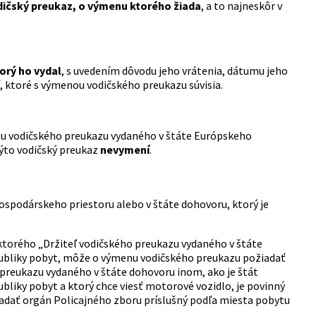
ičský preukaz, o výmenu ktorého žiada
, a to najneskôr v
orý ho vydal
, s uvedením dôvodu jeho vrátenia, dátumu jeho
, ktoré s výmenou vodičského preukazu súvisia.
menu vodičského preukazu vydaného v štáte Európskeho
ýto vodičský preukaz
nevymení
.
spodárskeho priestoru alebo v štáte dohovoru, ktorý je
 ktorého „Držiteľ vodičského preukazu vydaného v štáte
ubliky pobyt, môže o výmenu vodičského preukazu požiadať
 preukazu vydaného v štáte dohovoru inom, ako je štát
liky pobyt a ktorý chce viesť motorové vozidlo, je povinný
žiadať orgán Policajného zboru príslušný podľa miesta pobytu