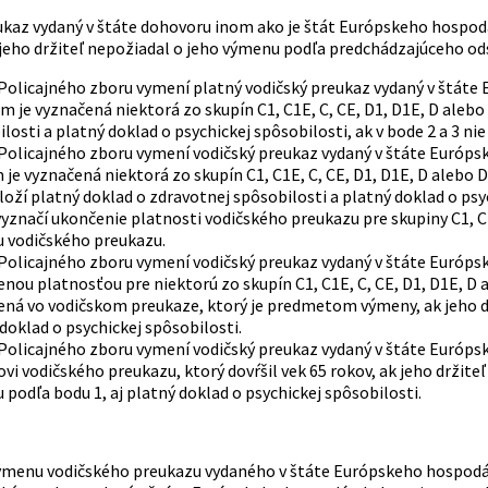
ukaz vydaný v štáte dohovoru inom ako je štát Európskeho hospod
 jeho držiteľ nepožiadal o jeho výmenu podľa predchádzajúceho od
Policajného zboru vymení platný vodičský preukaz vydaný v štáte
m je vyznačená niektorá zo skupín C1, C1E, C, CE, D1, D1E, D alebo 
losti a platný doklad o psychickej spôsobilosti, ak v bode 2 a 3 nie
Policajného zboru vymení vodičský preukaz vydaný v štáte Európs
je vyznačená niektorá zo skupín C1, C1E, C, CE, D1, D1E, D alebo D
oží platný doklad o zdravotnej spôsobilosti a platný doklad o ps
yznačí ukončenie platnosti vodičského preukazu pre skupiny C1, C
 vodičského preukazu.
Policajného zboru vymení vodičský preukaz vydaný v štáte Európs
nou platnosťou pre niektorú zo skupín C1, C1E, C, CE, D1, D1E, D 
ná vo vodičskom preukaze, ktorý je predmetom výmeny, ak jeho dr
doklad o psychickej spôsobilosti.
Policajného zboru vymení vodičský preukaz vydaný v štáte Európs
ovi vodičského preukazu, ktorý dovŕšil vek 65 rokov, ak jeho držiteľ
podľa bodu 1, aj platný doklad o psychickej spôsobilosti.
ýmenu vodičského preukazu vydaného v štáte Európskeho hospodárs