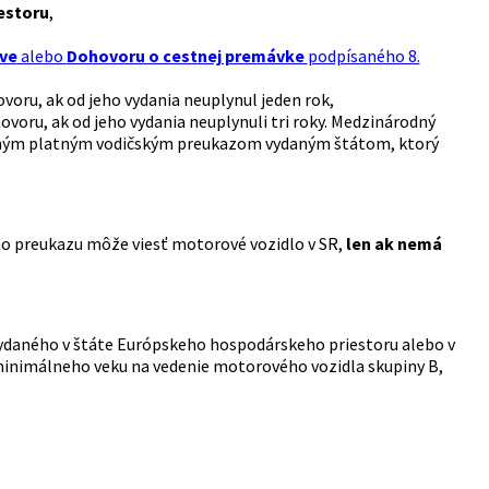
estoru
,
ve
alebo
Dohovoru o cestnej premávke
podpísaného 8.
voru, ak od jeho vydania neuplynul jeden rok,
voru, ak od jeho vydania neuplynuli tri roky. Medzinárodný
slušným platným vodičským preukazom vydaným štátom, ktorý
ého preukazu môže viesť motorové vozidlo v SR,
len ak nemá
vydaného v štáte Európskeho hospodárskeho priestoru alebo v
minimálneho veku na vedenie motorového vozidla skupiny B,