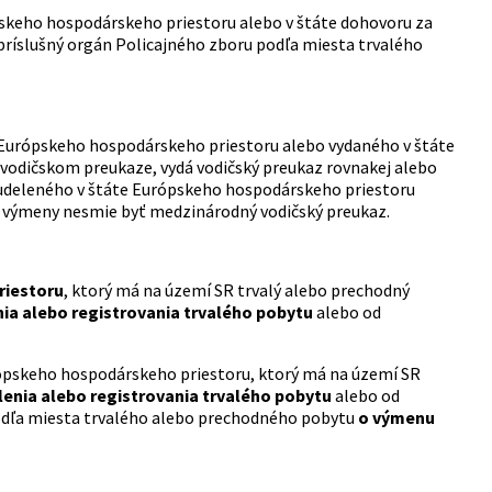
pskeho hospodárskeho priestoru alebo v štáte dohovoru za
 príslušný orgán Policajného zboru podľa miesta trvalého
 Európskeho hospodárskeho priestoru alebo vydaného v štáte
vodičskom preukaze, vydá vodičský preukaz rovnakej alebo
udeleného v štáte Európskeho hospodárskeho priestoru
 výmeny nesmie byť medzinárodný vodičský preukaz.
riestoru
, ktorý má na území SR trvalý alebo prechodný
ia alebo registrovania trvalého pobytu
alebo od
ópskeho hospodárskeho priestoru, ktorý má na území SR
elenia alebo registrovania trvalého pobytu
alebo od
odľa miesta trvalého alebo prechodného pobytu
o výmenu