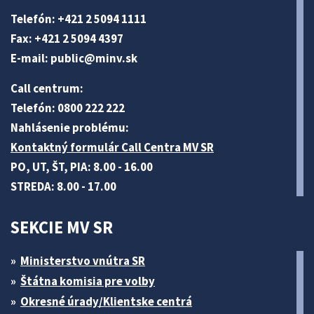
Telefón: +421 2 5094 1111
Fax: +421 2 5094 4397
E-mail:
public@minv
.sk
Call centrum:
Telefón: 0800 222 222
Nahlásenie problému:
Kontaktný formulár Call Centra MV SR
PO, UT, ŠT, PIA: 8.00 - 16.00
STREDA: 8.00 - 17.00
SEKCIE MV SR
Ministerstvo vnútra SR
Štátna komisia pre volby
Okresné úrady/Klientske centrá