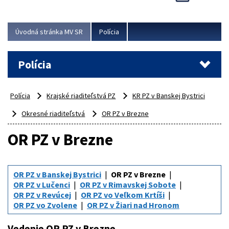
Viac
Úvodná stránka MV SR
Polícia
Polícia
Polícia
Krajské riaditeľstvá PZ
KR PZ v Banskej Bystrici
Okresné riaditeľstvá
OR PZ v Brezne
OR PZ v Brezne
OR PZ v Banskej Bystrici
OR PZ v Brezne
OR PZ v Lučenci
OR PZ v Rimavskej Sobote
OR PZ v Revúcej
OR PZ vo Veľkom Krtíši
OR PZ vo Zvolene
OR PZ v Žiari nad Hronom
Vedenie OR PZ v Brezne