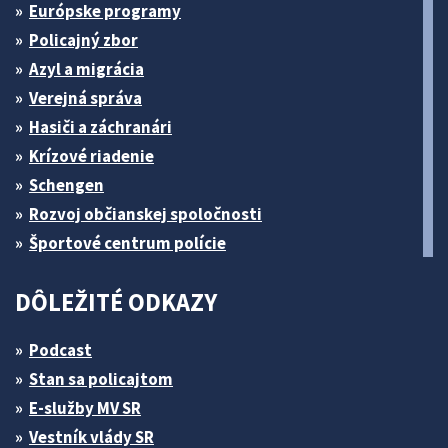
Európske programy
Policajný zbor
Azyl a migrácia
Verejná správa
Hasiči a záchranári
Krízové riadenie
Schengen
Rozvoj občianskej spoločnosti
Športové centrum polície
DÔLEŽITÉ ODKAZY
Podcast
Stan sa policajtom
E-služby MV SR
Vestník vlády SR