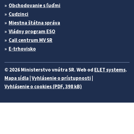
Obchodovanie s ľuďmi
Cudzinci
Miestna štátna správa
Vládny program ESO
Call centrum MV SR
E-trhovisko
© 2026 Ministerstvo vnútra SR. Web od
ELET systems
.
Mapa sídla
|
Vyhlásenie o prístupnosti
|
Vyhlásenie o cookies (PDF, 398 kB)