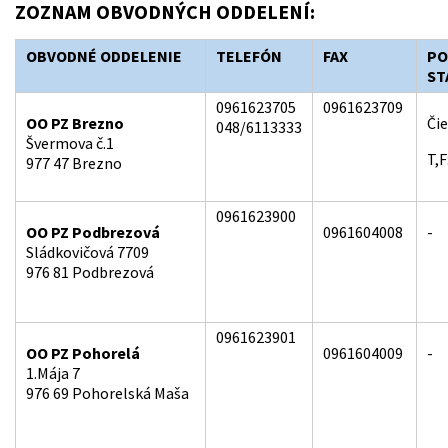
ZOZNAM OBVODNÝCH ODDELENÍ:
OBVODNÉ ODDELENIE
TELEFÓN
FAX
PO
ST
0961623705
0961623709
OO PZ Brezno
Či
048/6113333
Švermova č.1
T,
977 47 Brezno
0961623900
OO PZ Podbrezová
0961604008
-
Sládkovičová 7709
976 81 Podbrezová
0961623901
OO PZ Pohorelá
0961604009
-
1.Mája 7
976 69 Pohorelská Maša