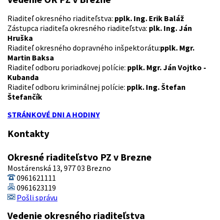
Riaditeľ okresného riaditeľstva:
pplk. Ing. Erik Baláž
Zástupca riaditeľa okresného riaditeľstva:
plk. Ing. Ján
Hruška
Riaditeľ okresného dopravného inšpektorátu:
pplk. Mgr.
Martin Baksa
Riaditeľ odboru poriadkovej polície:
pplk. Mgr. Ján Vojtko -
Kubanda
Riaditeľ odboru kriminálnej polície:
pplk. Ing. Štefan
Štefančík
STRÁNKOVÉ DNI A HODINY
Kontakty
Okresné riaditeľstvo PZ v Brezne
Mostárenská 13, 977 03 Brezno
0961621111
0961623119
Pošli správu
Vedenie okresného riaditeľstva