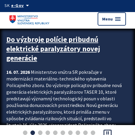
Preskocit na hlavný obsah
arrow_drop_down
SK
e-Gov
menu
Menu
Zastavit automatický posun upútavok
Do výzbroje polície pribudnú
elektrické paralyzátory novej
generácie
16. 07. 2026
Ministerstvo vnútra SR pokračuje v
modernizácii materiálno-technického vybavenia
Policajného zboru. Do výzbroje policajtov pribudne nová
generácia elektrických paralyzátorov TASER 10, ktoré
predstavujú významný technologický posun v oblasti
používania donucovacích prostriedkov. Novú generáciu
elektrických paralyzátorov, ktorá prináša zmenu v
spôsobe zvládania rizikových situácií, predstavili vo
štvrtok 16. júla 2026 viceprezident Policajného zboru
pause_presentation
Rastislav Polakovič a riaditeľ odboru výcviku...