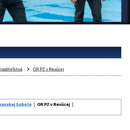
riaditeľstvá
OR PZ v Revúcej
mavskej Sobote
OR PZ v Revúcej