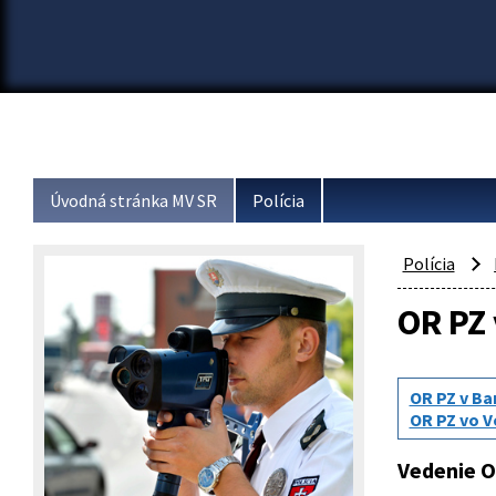
Úvodná stránka MV SR
Polícia
Polícia
OR PZ 
OR PZ v Ba
OR PZ vo V
Vedenie O