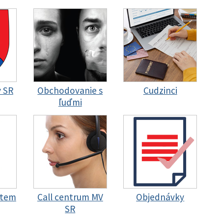
y SR
Obchodovanie s
Cudzinci
ľuďmi
stem
Call centrum MV
Objednávky
SR