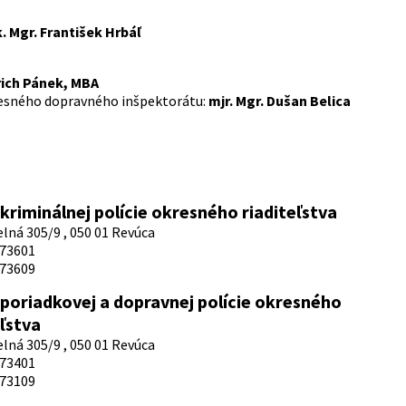
k. Mgr. František Hrbáľ
rich Pánek, MBA
kresného dopravného inšpektorátu:
mjr. Mgr. Dušan Belica
kriminálnej polície okresného riaditeľstva
lná 305/9 , 050 01 Revúca
73601
73609
poriadkovej a dopravnej polície okresného
eľstva
lná 305/9 , 050 01 Revúca
73401
73109