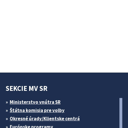
SEKCIE MV SR
Ministerstvo vnútra SR
Štátna komisia pre volby
Okresné úrady/Klientske centrá
Európske programy