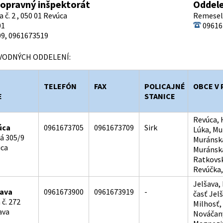
opravný inšpektorát
Oddele
č. 2 , 050 01 Revúca
Remeseln
01
09616
9, 0961673519
ODNÝCH ODDELENÍ:
TELEFÓN
FAX
POLICAJNÉ
OBCE V
E
STANICE
Revúca, 
úca
0961673705
0961673709
Sirk
Lúka, Mu
á 305/9
Muránska
úca
Muránska
Ratkovsk
Revúčka, 
Jelšava,
šava
0961673900
0961673919
-
časť Jel
 č. 272
Milhosť,
ava
Nováčany