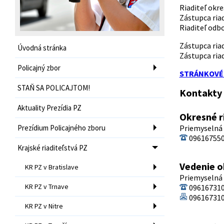
Riaditeľ okre
Zástupca riad
Riaditeľ odbo
Zástupca riad
Úvodná stránka
Zástupca ria
Policajný zbor
STRÁNKOVÉ 
STAŇ SA POLICAJTOM!
Kontakty
Aktuality Prezídia PZ
Okresné r
Prezídium Policajného zboru
Priemyselná 
096167550
Krajské riaditeľstvá PZ
Vedenie o
KR PZ v Bratislave
Priemyselná 
KR PZ v Trnave
09616731
09616731
KR PZ v Nitre