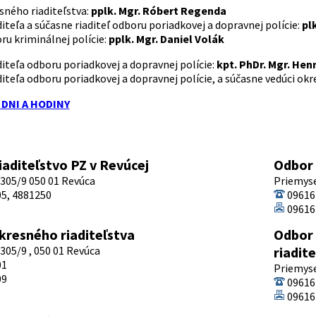
sného riaditeľstva:
pplk. Mgr. Róbert Regenda
iteľa a súčasne riaditeľ odboru poriadkovej a dopravnej polície:
pl
ru kriminálnej polície:
pplk. Mgr. Daniel Volák
iteľa odboru poriadkovej a dopravnej polície:
kpt. PhDr. Mgr. Hen
diteľa odboru poriadkovej a dopravnej polície, a súčasne vedúci o
DNI A HODINY
iaditeľstvo PZ v Revúcej
Odbor 
305/9 050 01 Revúca
Priemyse
5, 4881250
09616
09616
kresného riaditeľstva
Odbor 
305/9 , 050 01 Revúca
riadit
01
Priemyse
09
09616
09616