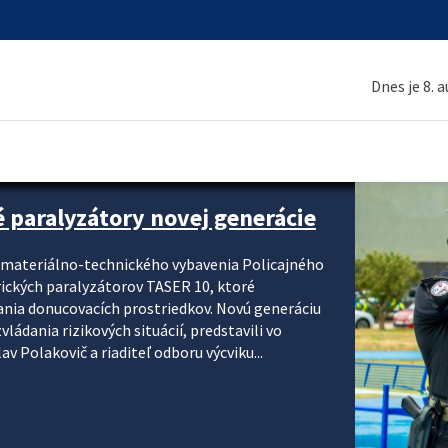
Dnes je 8. 
é paralyzátory novej generácie
i materiálno-technického vybavenia Policajného
rických paralyzátorov TASER 10, ktoré
ania donucovacích prostriedkov. Novú generáciu
ádania rizikových situácií, predstavili vo
v Polakovič a riaditeľ odboru výcviku...