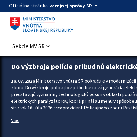
Preskocit na hlavný obsah
arrow_drop_down
verejnej správy SR
Oficiálna stránka
Sekcie MV SR
keyboard_arrow_down
Zastavit automatický posun upútavok
Do výzbroje polície pribudnú elektrick
16. 07. 2026
Ministerstvo vnútra SR pokračuje v modernizáci
zboru. Do výzbroje policajtov pribudne nová generácia elekt
predstavujú významný technologický posun v oblasti použív
elektrických paralyzátorov, ktorá prináša zmenu v spôsobe zvl
štvrtok 16. júla 2026 viceprezident Policajného zboru Rastisla
Viac