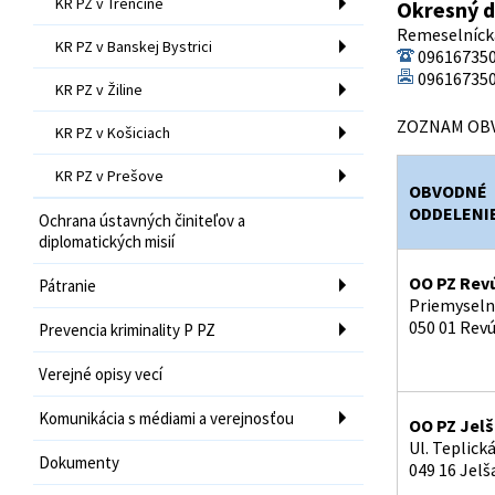
KR PZ v Trenčíne
Okresný d
Remeselnícka 
KR PZ v Banskej Bystrici
09616735
096167350
KR PZ v Žiline
ZOZNAM OBV
KR PZ v Košiciach
KR PZ v Prešove
OBVODNÉ
ODDELENI
Ochrana ústavných činiteľov a
diplomatických misií
OO PZ Rev
Pátranie
Priemyseln
050 01 Rev
Prevencia kriminality P PZ
Verejné opisy vecí
Komunikácia s médiami a verejnosťou
OO PZ Jel
Ul. Teplická
Dokumenty
049 16 Jelš