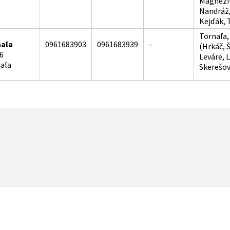
Magnezit
Nandráž,
Kejďák, 
Tornaľa,
naľa
0961683903
0961683939
-
(Hrkáč, 
 6
Leváre, 
naľa
Skerešov