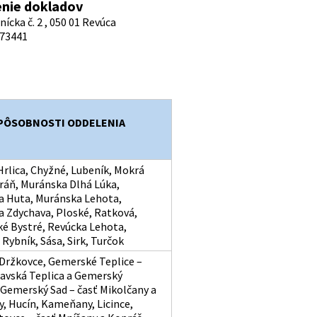
nie dokladov
ícka č. 2 , 050 01 Revúca
73441
 PÔSOBNOSTI ODDELENIA
Hrlica, Chyžné, Lubeník, Mokrá
ráň, Muránska Dlhá Lúka,
 Huta, Muránska Lehota,
 Zdychava, Ploské, Ratková,
é Bystré, Revúcka Lehota,
Rybník, Sása, Sirk, Turčok
 Držkovce, Gemerské Teplice –
šavská Teplica a Gemerský
 Gemerský Sad – časť Mikolčany a
, Hucín, Kameňany, Licince,