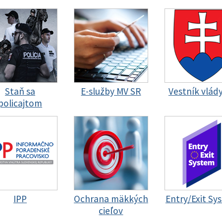
Staň sa
E-služby MV SR
Vestník vlád
policajtom
IPP
Ochrana mäkkých
Entry/Exit Sy
cieľov