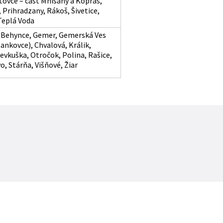
ovce – časť Mníšany a Kopráš,
 Prihradzany, Rákoš, Šivetice,
Teplá Voda
 Behynce, Gemer, Gemerská Ves
Šankovce), Chvalová, Králik,
Levkuška, Otročok, Polina, Rašice,
o, Stárňa, Višňové, Žiar