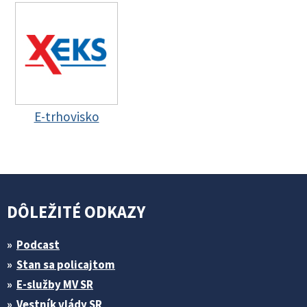
E-trhovisko
DÔLEŽITÉ ODKAZY
Podcast
Stan sa policajtom
E-služby MV SR
Vestník vlády SR