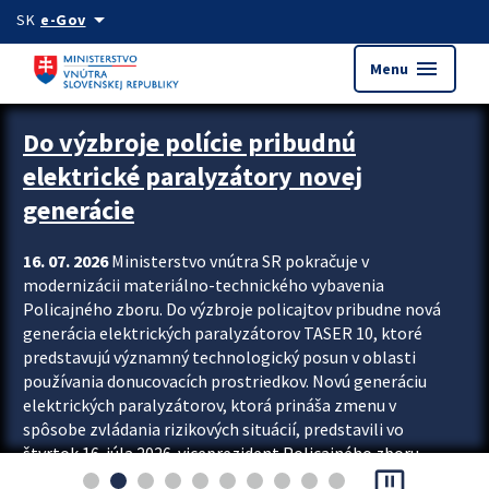
Preskocit na hlavný obsah
arrow_drop_down
SK
e-Gov
menu
Menu
Zastavit automatický posun upútavok
Do výzbroje polície pribudnú
elektrické paralyzátory novej
generácie
16. 07. 2026
Ministerstvo vnútra SR pokračuje v
modernizácii materiálno-technického vybavenia
Policajného zboru. Do výzbroje policajtov pribudne nová
generácia elektrických paralyzátorov TASER 10, ktoré
predstavujú významný technologický posun v oblasti
používania donucovacích prostriedkov. Novú generáciu
elektrických paralyzátorov, ktorá prináša zmenu v
spôsobe zvládania rizikových situácií, predstavili vo
štvrtok 16. júla 2026 viceprezident Policajného zboru
pause_presentation
Rastislav Polakovič a riaditeľ odboru výcviku...