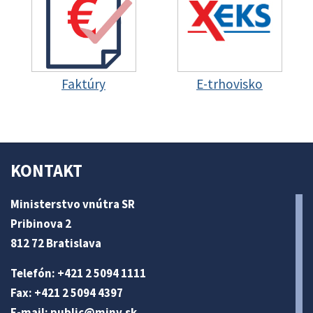
Faktúry
E-trhovisko
KONTAKT
Ministerstvo vnútra SR
Pribinova 2
812 72 Bratislava
Telefón: +421 2 5094 1111
Fax: +421 2 5094 4397
E-mail:
public@minv
.sk