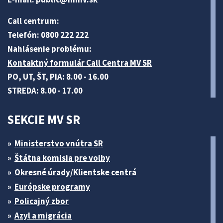
Call centrum:
Telefón: 0800 222 222
Nahlásenie problému:
Kontaktný formulár Call Centra MV SR
PO, UT, ŠT, PIA: 8.00 - 16.00
STREDA: 8.00 - 17.00
SEKCIE MV SR
Ministerstvo vnútra SR
Štátna komisia pre volby
Okresné úrady/Klientske centrá
Európske programy
Policajný zbor
Azyl a migrácia