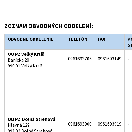
ZOZNAM OBVODNÝCH ODDELENÍ:
OBVODNÉ ODDELENIE
TELEFÓN
FAX
P
S
OO PZ Veľký Krtíš
0961693705
0961693149
-
Banícka 20
990 01 Veľký Krtíš
OO PZ Dolná Strehová
0961693900
0961693919
-
Hlavná 129
991 02 Dolná Strehová