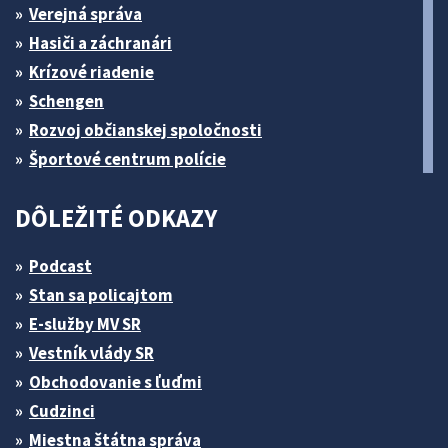
Verejná správa
Hasiči a záchranári
Krízové riadenie
Schengen
Rozvoj občianskej spoločnosti
Športové centrum polície
DÔLEŽITÉ ODKAZY
Podcast
Stan sa policajtom
E-služby MV SR
Vestník vlády SR
Obchodovanie s ľuďmi
Cudzinci
Miestna štátna správa