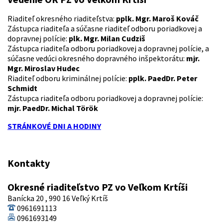
Riaditeľ okresného riaditeľstva:
pplk. Mgr. Maroš Kováč
Zástupca riaditeľa a súčasne riaditeľ odboru poriadkovej a
dopravnej polície:
plk. Mgr. Milan Cudziš
Zástupca riaditeľa odboru poriadkovej a dopravnej polície, a
súčasne vedúci okresného dopravného inšpektorátu:
mjr.
Mgr. Miroslav Hudec
Riaditeľ odboru kriminálnej polície:
pplk. PaedDr. Peter
Schmidt
Zástupca riaditeľa odboru poriadkovej a dopravnej polície:
mjr. PaedDr. Michal Török
STRÁNKOVÉ DNI A HODINY
Kontakty
Okresné riaditeľstvo PZ vo Veľkom Krtíši
Banícka 20 , 990 16 Veľký Krtíš
0961691113
0961693149