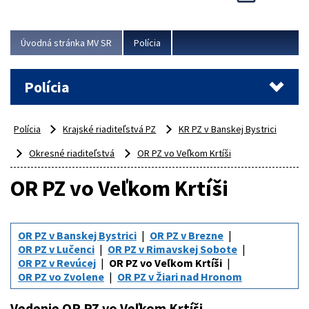
Viac
Úvodná stránka MV SR
Polícia
Polícia
Polícia
Krajské riaditeľstvá PZ
KR PZ v Banskej Bystrici
Okresné riaditeľstvá
OR PZ vo Veľkom Krtíši
OR PZ vo Veľkom Krtíši
OR PZ v Banskej Bystrici
OR PZ v Brezne
OR PZ v Lučenci
OR PZ v Rimavskej Sobote
OR PZ v Revúcej
OR PZ vo Veľkom Krtíši
OR PZ vo Zvolene
OR PZ v Žiari nad Hronom
Vedenie OR PZ vo Veľkom Krtíši