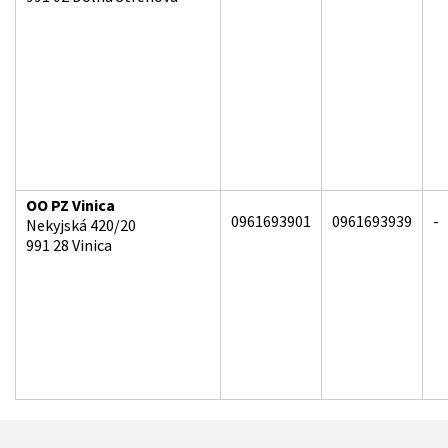
OO PZ Vinica
0961693901
0961693939
-
Nekyjská 420/20
991 28 Vinica