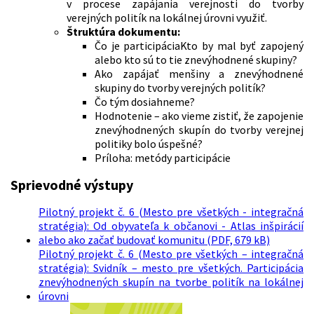
v procese zapájania verejnosti do tvorby
verejných politík na lokálnej úrovni využiť.
Štruktúra dokumentu:
Čo je participáciaKto by mal byť zapojený
alebo kto sú to tie znevýhodnené skupiny?
Ako zapájať menšiny a znevýhodnené
skupiny do tvorby verejných politík?
Čo tým dosiahneme?
Hodnotenie – ako vieme zistiť, že zapojenie
znevýhodnených skupín do tvorby verejnej
politiky bolo úspešné?
Príloha: metódy participácie
Sprievodné výstupy
Pilotný projekt č. 6 (Mesto pre všetkých - integračná
stratégia): Od obyvateľa k občanovi - Atlas inšpirácií
alebo ako začať budovať komunitu (PDF, 679 kB)
Pilotný projekt č. 6 (Mesto pre všetkých – integračná
stratégia): Svidník – mesto pre všetkých. Participácia
znevýhodnených skupín na tvorbe politík na lokálnej
úrovni