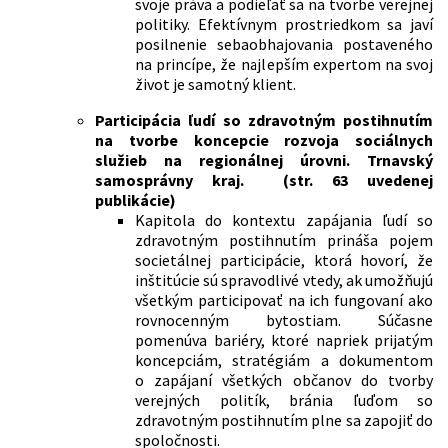
svoje práva a podieľať sa na tvorbe verejnej
politiky. Efektívnym prostriedkom sa javí
posilnenie sebaobhajovania postaveného
na princípe, že najlepším expertom na svoj
život je samotný klient.
Participácia ľudí so zdravotným postihnutím
na tvorbe koncepcie rozvoja sociálnych
služieb na regionálnej úrovni. Trnavský
samosprávny kraj. (str. 63 uvedenej
publikácie)
Kapitola do kontextu zapájania ľudí so
zdravotným postihnutím prináša pojem
societálnej participácie, ktorá hovorí, že
inštitúcie sú spravodlivé vtedy, ak umožňujú
všetkým participovať na ich fungovaní ako
rovnocenným bytostiam. Súčasne
pomenúva bariéry, ktoré napriek prijatým
koncepciám, stratégiám a dokumentom
o zapájaní všetkých občanov do tvorby
verejných politík, bránia ľuďom so
zdravotným postihnutím plne sa zapojiť do
spoločnosti.