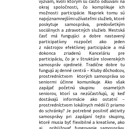
výzvam, kvôli kto­rým sú často odsúvaní na
okraj spoločnosti, čo komplikuje ich
možnosti par­ticipácie. Napriek tomu sú
najvýznamnejšími užívateľmi služieb, ktoré
poskytuje samospráva, predovšetkým
sociálnych a zdravotných služieb. Mestská
časť má fungujúci a dobre nastavený
participatívny rozpočet ako jeden
z nástrojov efektívnej participácie a má
dokonca zriadenú Kanceláriu pre
participáciu, čo je v štruktúre slovenských
samospráv ojedinelé. Tradične dobre tu
fungujú aj denné centrá – Kluby dôchodcov,
prostredníctvom ktorých samospráva so
seniormi účinne komunikuje. Ako však
zapájať početnú skupinu osamelých
seniorov, ktorí sa nezúčastňujú, aj keď
dostávajú informácie ako ostatní –
prostredníctvom lokálnych médií či priamo
do schránky? Je potrebné posilniť aktivity
samosprávy pri zapájaní tejto skupiny,
ktoré musia byť flexibilné a kreatívne, ako
aj približovať fungovanie samosprávy