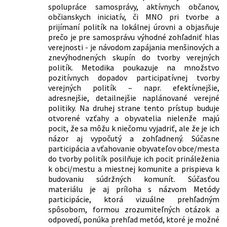
spolupráce samosprávy, aktívnych občanov,
občianskych iniciatív, či MNO pri tvorbe a
prijímaní politík na lokálnej úrovni a objasňuje
prečo je pre samosprávu výhodné zohľadniť hlas
verejnosti - je návodom zapájania menšinových a
znevýhodnených skupín do tvorby verejných
politík. Metodika poukazuje na množstvo
pozitívnych dopadov participatívnej tvorby
verejných politík – napr. efektívnejšie,
adresnejšie, detailnejšie naplánované verejné
politiky. Na druhej strane tento prístup buduje
otvorené vzťahy a obyvatelia nielenže majú
pocit, že sa môžu k niečomu vyjadriť, ale že je ich
názor aj vypočutý a zohľadnený. Súčasne
participácia a vťahovanie obyvateľov obce/mesta
do tvorby politík posilňuje ich pocit prináleženia
k obci/mestu a miestnej komunite a prispieva k
budovaniu súdržných komunít. Súčasťou
materiálu je aj príloha s názvom Metódy
participácie, ktorá vizuálne prehľadným
spôsobom, formou zrozumiteľných otázok a
odpovedí, ponúka prehľad metód, ktoré je možné