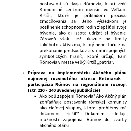
postavami sú dvaja Rómovia, ktorí vedú
Komunitné cen­trum menšín vo Veľkom
Krtíši, ktoré je príkladom procesu
zmocňovania sa. Jeho výsledkom je
posilnenie schopnosti rodín zlepšiť si svoje
bývanie, ako aj istota udržať si bývanie.
Zároveň však tiež ukazuje na limity
takéhoto aktivizmu, ktorý nepostačuje na
prekonanie predsudkov a s nimi spojených
symbolických hraníc, ktoré určujú, kam
Rómo­via v meste Veľký Krtíš „patria“.
Príprava na implementáciu Akčného plánu
najmenej rozvinutého okresu Kežmarok –
participácia Rómov na regionálnom rozvoji.
(
str. 220 – 240 uvedenej publikácie)
Ako boli zapojení Rómovia? Ako Akčný plán
zohľadňuje postavenie rómskej komunity
ako cieľovej skupiny, ktorej problémy má
dokument riešiť? Dokument sleduje
možnosti zapojenia Rómov do tvorby
akčného plánu.