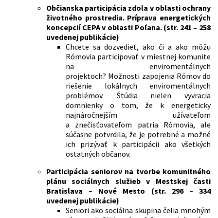
Občianska participácia zdola v oblasti ochrany
životného prostredia. Príprava energetických
koncepcií CEPA v oblasti Poľana. (str. 241 – 258
uvedenej publikácie)
Chcete sa dozvedieť, ako či a ako môžu
Rómovia participovať v miestnej komunite
na enviromentálnych
projektoch? Možnosti zapojenia Rómov do
riešenie lokálnych enviromentálnych
problémov. Štúdia nielen vyvracia
domnienky o tom, že k energeticky
najnáročnejším užívateľom
a znečisťovateľom patria Rómovia, ale
súčasne potvrdila, že je potrebné a možné
ich prizývať k participácii ako všetkých
ostatných občanov.
Participácia seniorov na tvorbe komunitného
plánu sociálnych služieb v Mestskej časti
Bratislava – Nové Mesto (str. 296 – 334
uvedenej publikácie)
Seniori ako sociálna skupina čelia mnohým