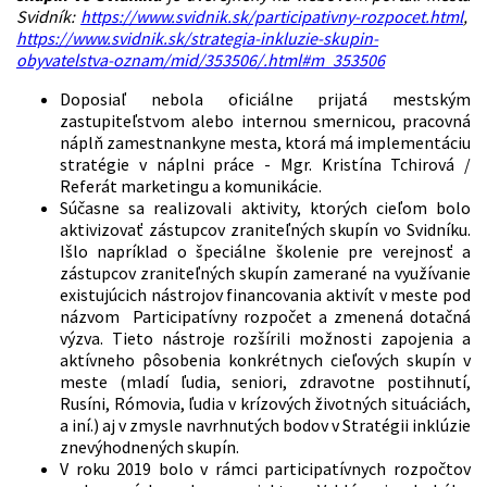
Svidník:
https://www.svidnik.sk/participativny-rozpocet.html
,
https://www.svidnik.sk/strategia-inkluzie-skupin-
obyvatelstva-oznam/mid/353506/.html#m_353506
Doposiaľ nebola oficiálne prijatá mestským
zastupiteľstvom alebo internou smernicou, pracovná
náplň zamestnankyne mesta, ktorá má implementáciu
stratégie v náplni práce - Mgr. Kristína Tchirová /
Referát marketingu a komunikácie.
Súčasne sa realizovali aktivity, ktorých cieľom bolo
aktivizovať zástupcov zraniteľných skupín vo Svidníku.
Išlo napríklad o špeciálne školenie pre verejnosť a
zástupcov zraniteľných skupín zamerané na využívanie
existujúcich nástrojov financovania aktivít v meste pod
názvom Participatívny rozpočet a zmenená dotačná
výzva. Tieto nástroje rozšírili možnosti zapojenia a
aktívneho pôsobenia konkrétnych cieľových skupín v
meste (mladí ľudia, seniori, zdravotne postihnutí,
Rusíni, Rómovia, ľudia v krízových životných situáciách,
a iní.) aj v zmysle navrhnutých bodov v Stratégii inklúzie
znevýhodnených skupín.
V roku 2019 bolo v rámci participatívnych rozpočtov