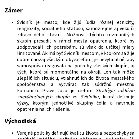
Zámer
Svidník je mesto, kde žijú ľudia rôznej etnicity,
religiozity, sociálneho statusu, samozrejme aj veku či
zdravotného stavu. Možnosti týchto rozmanitých
skupín presadiť v rámci mesta opatrenia, ktoré by
zodpovedali ich potrebám, sú však do určitej miery
limitované. Ak má byť Svidník mestom, v ktorom sa žije
dobre naozaj všetkým obyvateľom, je nevyhnutné, aby
samospráva reagovala na potreby všetkých skupín, aj
tých, ktoré sú momentálne na okraji. Len tak môže
zlepšiť ich situáciu, vtiahnuť ich do života mestského
spoločenstva a vytvárať tak súdržnú miestnu
komunitu. Práve toto je cieľom
Stratégie inklúzie
znevýhodnených skupín vo Svidníku
, ktorá definuje
výzvy, ktorým jednotlivé skupiny čelia a navrhuje
opatrenia na ich riešenie.
Východiská
Verejné politiky definujú kvalitu života a bezpochyby sa