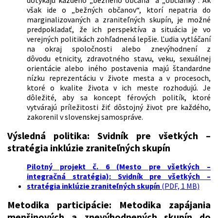
dotýkajú každého „bežného občana“ a „občianky“. Ak
však ide o „bežných občanov“, ktorí nepatria do
marginalizovaných a zraniteľných skupín, je možné
predpokladať, že ich perspektíva a situácia je vo
verejných politikách zohľadnená lepšie. Ľudia vytláčaní
na okraj spoločnosti alebo znevýhodnení z
dôvodu etnicity, zdravotného stavu, veku, sexuálnej
orientácie alebo iného postavenia majú štandardne
nízku reprezentáciu v živote mesta a v procesoch,
ktoré o kvalite života v ich meste rozhodujú. Je
dôležité, aby sa koncept férových politík, ktoré
vytvárajú príležitosti žiť dôstojný život pre každého,
zakorenil v slovenskej samospráve.
Výsledná politika:
Svidník pre všetkých –
stratégia inklúzie zraniteľných skupín
Pilotný projekt č. 6 (Mesto pre všetkých –
integračná stratégia): Svidník pre všetkých –
stratégia inklúzie zraniteľných skupín
(PDF, 1 MB)
Metodika participácie:
M
etodika zapájania
menšinových a znevýhodnených skupín do