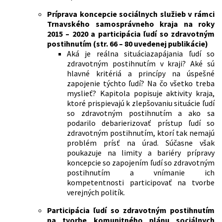
Príprava koncepcie sociálnych služieb v rámci
Trnavského samosprávneho kraja na roky
2015 – 2020
a participácia ľudí so zdravotným
postihnutím (str. 66 – 80 uvedenej publikácie)
Aká je reálna situáciazapájania ľudí so
zdravotným postihnutím v kraji? Aké sú
hlavné kritériá a princípy na úspešné
zapojenie týchto ľudí? Na čo všetko treba
myslieť? Kapitola popisuje aktivity kraja,
ktoré prispievajú k zlepšovaniu situácie ľudí
so zdravotným postihnutím a ako sa
podarilo debarierizovať prístup ľudí so
zdravotným postihnutím, ktorí tak nemajú
problém prísť na úrad. Súčasne však
poukazuje na limity a bariéry prípravy
koncepcie so zapojením ľudí so zdravotným
postihnutím a vnímanie ich
kompetentnosti participovať na tvorbe
verejných politík.
Participácia ľudí so zdravotným postihnutím
na tvorbe komunitného plánu sociálnych