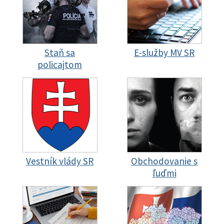
Staň sa
E-služby MV SR
policajtom
Vestník vlády SR
Obchodovanie s
ľuďmi