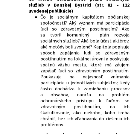
služieb v Banskej Bystrici (str. 81 – 122
uvedenej publikácie)
Čo je sociálnym kapitálom občianskej
spoločnosti? Aký význam má participácia
ľudí so zdravotným postihnutím? Ako
sa tvoril komunitný plán rozvoja
sociálnych služieb? Aká bola účasť aktérov,
aké metódy boli zvolené? Kapitola popisuje
spôsob zapájania ľudí so zdravotným
postihnutím na lokálnej úrovni a poskytuje
spätnú väzbu mestu, ktoré má záujem
zapájať ľudí so zdravotným postihnutím.
Poukazuje na nejasnosť vnímania
participácie u jednotlivých subjektov, kedy
často dochádza k zamieňaniu procesov
a obsahov, naráža na problém
ochranárskeho prístupu k ľuďom so
zdravotným postihnutím, na ich
škatuľkovanie, ako niekoho, koho treba
chrániť, bez ich vťahovania do riešenia ich
problémov.