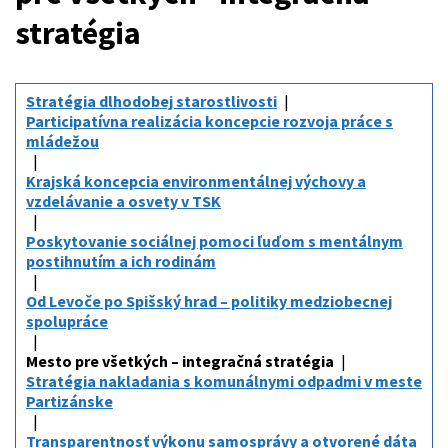
stratégia
Stratégia dlhodobej starostlivosti
Participatívna realizácia koncepcie rozvoja práce s
mládežou
Krajská koncepcia environmentálnej výchovy a
vzdelávanie a osvety v TSK
Poskytovanie sociálnej pomoci ľuďom s mentálnym
postihnutím a ich rodinám
Od Levoče po Spišský hrad – politiky medziobecnej
spolupráce
Mesto pre všetkých – integračná stratégia
Stratégia nakladania s komunálnymi odpadmi v meste
Partizánske
Transparentnosť výkonu samosprávy a otvorené dáta