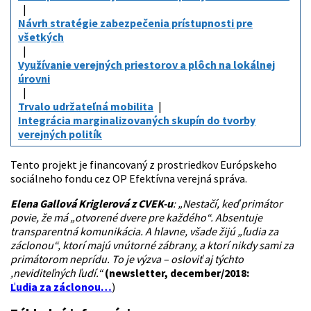
Návrh stratégie zabezpečenia prístupnosti pre
všetkých
Využívanie verejných priestorov a plôch na lokálnej
úrovni
Trvalo udržateľná mobilita
Integrácia marginalizovaných skupín do tvorby
verejných politík
Tento projekt je financovaný z prostriedkov Európskeho
sociálneho fondu cez OP Efektívna verejná správa.
Elena Gallová Kriglerová z CVEK-u
: „Nestačí, keď primátor
povie, že má „otvorené dvere pre každého“. Absentuje
transparentná komunikácia. A hlavne, všade žijú „ľudia za
záclonou“, ktorí majú vnútorné zábrany, a ktorí nikdy sami za
primátorom neprídu. To je výzva – osloviť aj týchto
,neviditeľných ľudí.“
(
newsletter, december/2018:
Ľudia za záclonou
…
)