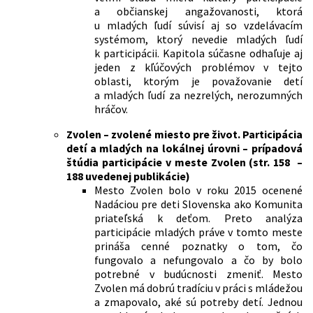
a občianskej angažovanosti, ktorá
u mladých ľudí súvisí aj so vzdelávacím
systémom, ktorý nevedie mladých ľudí
k participácii. Kapitola súčasne odhaľuje aj
jeden z kľúčových problémov v tejto
oblasti, ktorým je považovanie detí
a mladých ľudí za nezrelých, nerozumných
hráčov.
Zvolen – zvolené miesto pre život. Participácia
detí a mladých na lokálnej úrovni – prípadová
štúdia participácie v meste Zvolen (str. 158 –
188 uvedenej publikácie)
Mesto Zvolen bolo v roku 2015 ocenené
Nadáciou pre deti Slovenska ako Komunita
priateľská k deťom. Preto analýza
participácie mladých práve v tomto meste
prináša cenné poznatky o tom, čo
fungovalo a nefungovalo a čo by bolo
potrebné v budúcnosti zmeniť. Mesto
Zvolen má dobrú tradíciu v práci s mládežou
a zmapovalo, aké sú potreby detí. Jednou