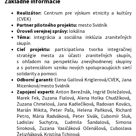
Základné informácie
Realizátor:
Centrum pre výskum etnicity a kultúry
(CVEK)
Partner pilotného projektu:
mesto Svidník
Úroveň verejnej správy:
lokálna
Téma:
integrácia a sociálna inklúzia zraniteľných
skupín
Cieľ projektu:
participatívna tvorba integračnej
stratégie mesta za účasti zraniteľných skupín,
s ohľadom na perspektívu znevýhodnenej skupiny
a s potenciálom vzniku nových spolupracujúcich sietí
solidarity a pomoci.
Odborní garanti:
Elena Gallová Kriglerová/CVEK, Jana
Micenková/mesto Svidník
Zapojení experti:
Anton Berežnák, Ingrid Doležalová,
Marek Fek, Zuzana Fialová, Alena Holka Chudžíková,
Zuzana Chmelová, Jana Kadlečíková, Radovan Kovács,
Marián Mikita, Peter Paľa, Helena Paňková, Richard
Petro, Mária Radváková, Peter Sivák, Ľubomír Sluk,
Ladislav Suchytra, Ľudmila Šandalová, Simona
Siroková, Zuzana Vasičáková Očenášová, Ľuboslava
Želizňáková, Kristína Tchirová