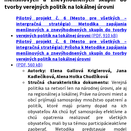
tvorby verejných politík na lokálnej úrovni
Pilotný projekt č. 6 (Mesto pre všetkých –
intergračná stratégia) Metodika zapájania
menšinových a znevýhodnených skupín do tvorby
verejných politík na lokálnej úrovni
(PDF, 910 kB)
Pilotný projekt č. 6 (Mesto pre všetkých –
integračná stratégia): Príloha k Metodike zapájania
menšinových a znevýhodnených skupín do tvorby
verejných politík na lokálnej úrovni
(PDF, 560 kB)
Autorky:
Elena Gallová Kriglerová, Jana
Kadlečíková, Alena Holka Chudžíková
Stručná charakteristika dokumentu:
Verejná
politika sa netvorí len na národnej úrovni, ale aj
na regionálnej a lokálnej. Práve na úrovni miest a
obcí prijímajú samosprávy množstvo opatrení a
politík, ktoré majú priamy dopad na ich
obyvateľov. Ak chcú byť samosprávy efektívne a
chcú opatrenia realizovať pre všetkých
obyvateľov, mali by sa témou participácieaktívne
zaoberať. Metodika predstavuje model