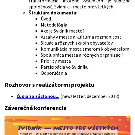
transformácie, ktorého výsledkom je súdržná
spoločnosť, Svidník – mesto pre všetkých.
Štruktúra dokumentu:
Úvod
Metodológia
Aké je Svidník mesto?
Vzťahy v meste a kultúrna rozmanitosť
Situácia rôznych skupín obyvateľov
Komunikácia mesta smerom k obyvateľom
Spolupráca mesta a rôznych organizácií
Priority mesta
Participácia vo Svidníku
Odporúčania
Rozhovor s realizátormi projektu
Ľudia za záclonou...
(newsletter, december 2018)
Záverečná konferencia