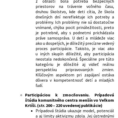
z oblastí bola potreba bezpečných
priestorov na trávenie voľného času,
druhou školstvo, kde deti cítia, že škola
dnešných dní nereflektuje ich potreby a
problémy. Ich problémy nie sú dostatočne
vnímané, chýba pocit prináležitosti, preto
je potrebné, aby s podnetmi prichádzala
práve samospráva. U detí a mládeže viac
ako u dospelých, je dôležitý precízne vedený
proces participácie. Takisto, je viac ako
u iných skupín dôležité, aby participácia
neostala nedokončená. Špeciálne pre túto
kategóriu je dôležité aj vidieť reálnu
perspektívu pripravovaných zmien.
Kľúčovým aspektom pri zapájaní ostáva
dôvera v kompetentnosť detí a mladých
ľudí.
Participáciou k zmocňovaniu. Prípadová
štúdia komunitného centra menšín vo Veľkom
Krtíši. (
str. 200 – 220 uvedenej publikácie)
Prípadová štúdia ukazuje model, potenciál
a aj limity aktivizmu zdola. Jej ústrednými