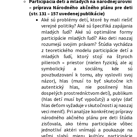
Participácia detí a mladých na národnej úrovni
– príprava Národného akčného plánu pre deti
(str. 131 – 157 uvedenej publikácie)
Aké sú problémy detí, ktoré by mali riešiť
verejné politiky? Aké sú špecifiká zapájania
mladých ľudí? Aké sú optimálne formy
participácie mladých ľudí? Ako deti naozaj
rozumejú svojim právam? Štúdia vychádza
z teoretického modelu participácie detí a
mladých ľudí, ktorý stojí na štyroch
pilieroch
–
priestor (nielen fyzický, ale aj
symbolický a sociálny, kde sú
povzbudzovaní k tomu, aby vyslovili svoj
názor), hlas (musí to byť skutočne ich
autentický hlas, nie posilnený hlas
dospelých prostredníctvom detí), publikum
(hlas detí musí byť vypočutý) a vplyv (dať
hlas deťom vyžaduje v skutočnosti aj naozaj
veci meniť). Pri analýze konkrétnej prípravy
národného akčného plánu pre deti štúdia
zisťovala, ako tému participácie vôbec
jednotliví aktéri vnímajú a poukazuje na
veľmi slabú mieru kultúry participácie