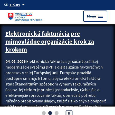
Preskocit na hlavný obsah
arrow_drop_down
SK
e-Gov
menu
Menu
Zastavit automatický posun upútavok
Elektronická fakturácia pre
mimovládne organizácie krok za
krokom
04. 08. 2026
Elektronická fakturácia je súčasťou širšej
modernizácie systému DPH a digitalizácie fakturačných
procesov v celej Európskej únii. Európske pravidlá
postupne smerujú k tomu, aby sa elektronická faktúra
stala štandardným spôsobom výmeny fakturačných
údajov. Jej cieľom je priniesť jednoduchšie, rýchlejšie a
efektívnejšie spracovanie faktúr, obmedziť potrebu
ručného prepisovania údajov, znížiť riziko chýb a podporiť
väčšiu automatizáciu účtovných procesov. Elektronická
pause_presentation
fakturácia preto nepredstavuje...