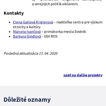
a verejných politík občanom.
Kontakty
Elena Gallová Kriglerová
– riaditeľka centra pre výskum
etnicity a kultúry
Marcela Ivančová
– primátorka mesta Svidník
Barbara Gindlová
- USV ROS
Posledná aktualizácia 17. 04 .2020
späť na ďalšie projekty
Dôležité oznamy