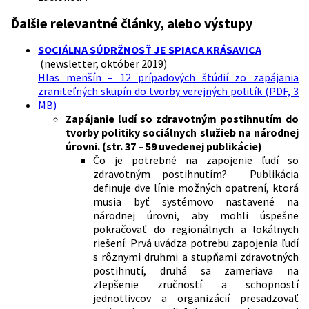
Ďalšie relevantné články, alebo výstupy
SOCIÁLNA SÚDRŽNOSŤ JE SPIACA KRÁSAVICA
(newsletter, október 2019)
Hlas menšín – 12 prípadových štúdií zo zapájania
zraniteľných skupín do tvorby verejných politík (PDF, 3
MB)
Zapájanie ľudí so zdravotným postihnutím do
tvorby politiky sociálnych služieb na národnej
úrovni. (
str. 37 – 59 uvedenej publikácie)
Čo je potrebné na zapojenie ľudí so
zdravotným postihnutím? Publikácia
definuje dve línie možných opatrení, ktorá
musia byť systémovo nastavené na
národnej úrovni, aby mohli úspešne
pokračovať do regionálnych a lokálnych
riešení: Prvá uvádza potrebu zapojenia ľudí
s rôznymi druhmi a stupňami zdravotných
postihnutí, druhá sa zameriava na
zlepšenie zručností a schopností
jednotlivcov a organizácií presadzovať