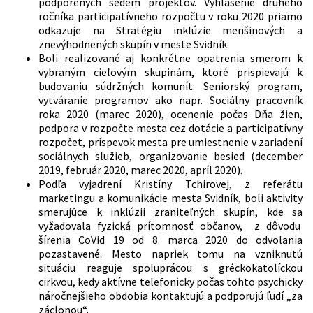
podporených sedem projektov. Vyhlásenie druhého
ročníka participatívneho rozpočtu v roku 2020 priamo
odkazuje na Stratégiu inklúzie menšinových a
znevýhodnených skupín v meste Svidník.
Boli realizované aj konkrétne opatrenia smerom k
vybraným cieľovým skupinám, ktoré prispievajú k
budovaniu súdržných komunít: Seniorský program,
vytváranie programov ako napr. Sociálny pracovník
roka 2020 (marec 2020), ocenenie počas Dňa žien,
podpora v rozpočte mesta cez dotácie a participatívny
rozpočet, príspevok mesta pre umiestnenie v zariadení
sociálnych služieb, organizovanie besied (december
2019, február 2020, marec 2020, apríl 2020).
Podľa vyjadrení Kristíny Tchirovej, z referátu
marketingu a komunikácie mesta Svidník, boli aktivity
smerujúce k inklúzii zraniteľných skupín, kde sa
vyžadovala fyzická prítomnosť občanov, z dôvodu
šírenia CoVid 19 od 8. marca 2020 do odvolania
pozastavené. Mesto napriek tomu na vzniknutú
situáciu reaguje spoluprácou s gréckokatolíckou
cirkvou, kedy aktívne telefonicky počas tohto psychicky
náročnejšieho obdobia kontaktujú a podporujú ľudí „za
záclonou“.