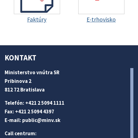
Faktúry
E-trhovisko
KONTAKT
Ministerstvo vnútra SR
Pribinova 2
812 72 Bratislava
Telefón: +421 2 5094 1111
Fax: +421 2 5094 4397
E-mail:
public@minv
.sk
Call centrum: