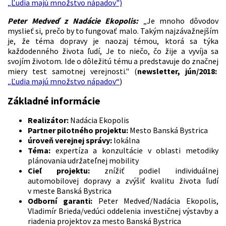
„Ľudia majú množstvo nápadov")
Peter Medveď z Nadácie Ekopolis:
„Je mnoho dôvodov
myslieť si, prečo by to fungovať malo. Takým najzávažnejším
je, že téma dopravy je naozaj témou, ktorá sa týka
každodenného života ľudí, Je to niečo, čo žije a vyvíja sa
svojím životom. Ide o dôležitú tému a predstavuje do značnej
miery test samotnej verejnosti." (
newsletter, jún/2018:
„Ľudia majú množstvo nápadov“
)
Základné informácie
Realizátor:
Nadácia Ekopolis
Partner pilotného projektu:
Mesto Banská Bystrica
úroveň verejnej správy:
lokálna
Téma:
expertíza a konzultácie v oblasti metodiky
plánovania udržateľnej mobility
Cieľ projektu:
znížiť podiel individuálnej
automobilovej dopravy a zvýšiť kvalitu života ľudí
v meste Banská Bystrica
Odborní garanti:
Peter Medveď/Nadácia Ekopolis,
Vladimír Brieda/vedúci oddelenia investičnej výstavby a
riadenia projektov za mesto Banská Bystrica