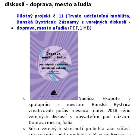
diskusií – doprava, mesto a ľudia
Pilotný projekt č. 11 (Trvalo udržateľná mobilita,
Banská Bystrica): Záznamy z verejných diskusií -
doprava, mesto a ľudia
(PDF, 1 MB)
Nadácia Ekopolis v
spolupráci s mestom Banská Bystrica
zrealizovali počas mesiaca marec 2018 sériu
verejných diskusií s obyvateľmi pod názvom
Doprava mesto, ľudia.
Séria verejných stretnutí prebehla ako súčasť
spracovania auditu mobility v Banskej Bystrici v