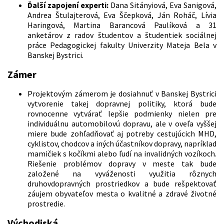
Ďalší zapojení experti:
Dana Sitányiová, Eva Sanigová,
Andrea Štulajterová, Eva Ščepková, Ján Roháč, Lívia
Haringová, Martina Barancová Paulíková a 31
anketárov z radov študentov a študentiek sociálnej
práce Pedagogickej fakulty Univerzity Mateja Bela v
Banskej Bystrici.
Zámer
Projektovým zámerom je dosiahnuť v Banskej Bystrici
vytvorenie takej dopravnej politiky, ktorá bude
rovnocenne vytvárať lepšie podmienky nielen pre
individuálnu automobilovú dopravu, ale v oveľa vyššej
miere bude zohľadňovať aj potreby cestujúcich MHD,
cyklistov, chodcov a iných účastníkov dopravy, napríklad
mamičiek s kočíkmi alebo ľudí na invalidných vozíkoch.
Riešenie problémov dopravy v meste tak bude
založené na vyváženosti využitia rôznych
druhovdopravných prostriedkov a bude rešpektovať
záujem obyvateľov mesta o kvalitné a zdravé životné
prostredie.
Východiská