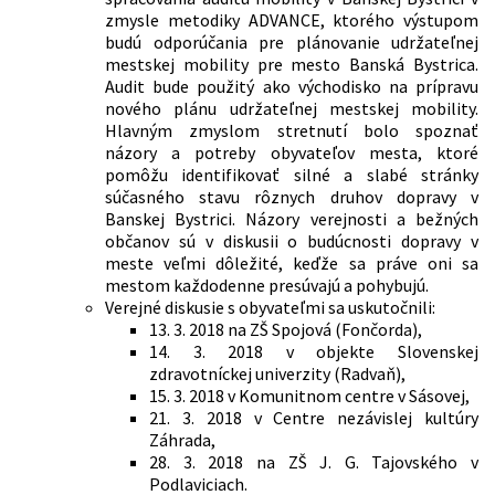
zmysle metodiky ADVANCE, ktorého výstupom
budú odporúčania pre plánovanie udržateľnej
mestskej mobility pre mesto Banská Bystrica.
Audit bude použitý ako východisko na prípravu
nového plánu udržateľnej mestskej mobility.
Hlavným zmyslom stretnutí bolo spoznať
názory a potreby obyvateľov mesta, ktoré
pomôžu identifikovať silné a slabé stránky
súčasného stavu rôznych druhov dopravy v
Banskej Bystrici. Názory verejnosti a bežných
občanov sú v diskusii o budúcnosti dopravy v
meste veľmi dôležité, keďže sa práve oni sa
mestom každodenne presúvajú a pohybujú.
Verejné diskusie s obyvateľmi sa uskutočnili:
13. 3. 2018 na ZŠ Spojová (Fončorda),
14. 3. 2018 v objekte Slovenskej
zdravotníckej univerzity (Radvaň),
15. 3. 2018 v Komunitnom centre v Sásovej,
21. 3. 2018 v Centre nezávislej kultúry
Záhrada,
28. 3. 2018 na ZŠ J. G. Tajovského v
Podlaviciach.