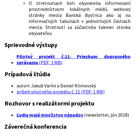
O stretnutiach boli obyvatelia informovaní
prostredníctvom lokálnych médií, webovej
stránky mesta Banská Bystrica ako aj na
informačných tabuliach v jednotlivých častiach
mesta. Stretnutí sa zúčastnila takmer stovka
obyvateľov.
Sprievodné výstupy
Pilotný projekt č.11: Prieskum dopravného
správania
(PDF, 1 MB)
Prípadová štúdia
autori: Jakub Varíni a Daniel Klimovský
príbeh pilotného projektu č. 11 (PDF, 1 MB)
Rozhovor s realizátormi projektu
Ľudia majú množstvo nápadov
(newsletter, jún 2018)
Záverečná konferencia