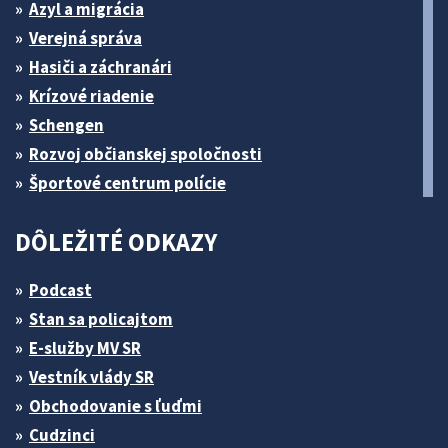
Azyl a migrácia
Verejná správa
Hasiči a záchranári
Krízové riadenie
Schengen
Rozvoj občianskej spoločnosti
Športové centrum polície
DÔLEŽITÉ ODKAZY
Podcast
Stan sa policajtom
E-služby MV SR
Vestník vlády SR
Obchodovanie s ľuďmi
Cudzinci