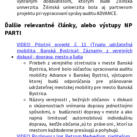
vybraným dodávateľom, ktorým bude Žilinská
univerzita. Žilinská univerzita bola aj partnerom
projektu pri vypracovaní správy auditu ADVANCE.
Ďalšie relevantné články, alebo výstupy NP
PARTI
VIDEO: Pilotný projekt č. 11 (Trvalo udržateľná
mobilita, Banská Bystrica): Záznamy z verejných
diskusií - doprava, mesto a ľudia
Priebeh z verejného stretnutia v meste Banská
Bystrica, ktoré bolo súčasťou spracovania auditu
mobility Advance v Banskej Bystrici, výstupom
ktorej budú odporúčania pre plánovanie
udržateľnej mestskej mobility pre mesto Banská
Bystrica.
Názory verejnosti , bežných občanov v diskusii
o skúsenostiach vnímania dopravy jednotlivými
spôsobmi, o budúcnosti dopravy v meste a ako
najmä limitovať automobilovú individuálnu
dopravu, keďže občania ,sú to práve oni , ktorí sa
mestom každodenne presúvajú a pohybujú.
VIDEO: Rozhovor s Ing. Petrom Medveďom, riaditeľom