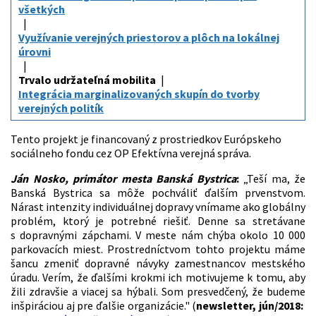
všetkých
Využívanie verejných priestorov a plôch na lokálnej
úrovni
Trvalo udržateľná mobilita
Integrácia marginalizovaných skupín do tvorby
verejných politík
Tento projekt je financovaný z prostriedkov Európskeho
sociálneho fondu cez OP Efektívna verejná správa.
Ján Nosko, primátor mesta Banská Bystrica
:
„Teší ma, že
Banská Bystrica sa môže pochváliť ďalším prvenstvom.
Nárast intenzity individuálnej dopravy vnímame ako globálny
problém, ktorý je potrebné riešiť. Denne sa stretávane
s dopravnými zápchami. V meste nám chýba okolo 10 000
parkovacích miest. Prostredníctvom tohto projektu máme
šancu zmeniť dopravné návyky zamestnancov mestského
úradu. Verím, že ďalšími krokmi ich motivujeme k tomu, aby
žili zdravšie a viacej sa hýbali. Som presvedčený, že budeme
inšpiráciou aj pre ďalšie organizácie." (
newsletter, jún/2018: