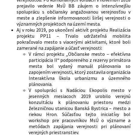
prejavilo vedenie MsÚ BB záujem o intenzívnejšiu
spoluprácu s občiansky angažovanou verejnosťou v
meste a zlepšenie informovanosti širšej verejnosti o
významných projektoch na území mesta.
Aj v roku 2019, po ukončení aktivít projektu Realizácia
projektu PP11 – Trvalo udržateľná mobilita
pokračovalo mesto s viacerými aktivitami, ktoré boli
zamerané na zapájanie a účasť verejnosti:
V rámci projektu „Občianske mesto – efektívna
participácia II“ podporeného z rezervy primátora
mesta bol vydaný manuál plánovania so
zapojením verejnosti, ktorý zostavila organizácia
Interaktívna škola urbanizmu a územného
plánovania.
V spolupráci s Nadáciou Ekopolis mesto v
jesenných mesiacoch 2019 urobilo verejnú
konzultáciu k plánovaniu priestoru medzi
železničnou stanicou Banská Bystrica – mesto a
riekou Hron. Súčasťou tejto iniciatívy bol
workshop pre pracovníkov MsÚ o význame a
metódach zapájania verejnosti pri plánovaní
verejných priestranstiev.