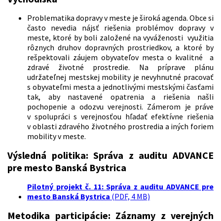
Problematika dopravy v meste je široká agenda. Obce si
často nevedia nájsť riešenia problémov dopravy v
meste, ktoré by boli založené na vyváženosti využitia
rôznych druhov dopravných prostriedkov, a ktoré by
rešpektovali záujem obyvateľov mesta o kvalitné a
zdravé životné prostredie. Na príprave plánu
udržateľnej mestskej mobility je nevyhnutné pracovať
s obyvateľmi mesta a jednotlivými mestskými časťami
tak, aby nastavené opatrenia a riešenia našli
pochopenie a odozvu verejnosti. Zámerom je práve
v spolupráci s verejnosťou hľadať efektívne riešenia
v oblasti zdravého životného prostredia a iných foriem
mobility v meste.
Výsledná politika:
Správa z auditu ADVANCE
pre mesto Banská Bystrica
Pilotný projekt č. 11: Správa z auditu ADVANCE pre
mesto Banská Bystrica
(PDF, 4 MB)
Metodika participácie:
Záznamy z verejných