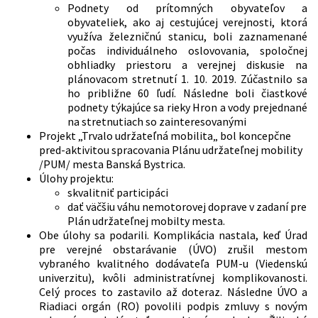
Podnety od prítomných obyvateľov a
obyvateliek, ako aj cestujúcej verejnosti, ktorá
využíva železničnú stanicu, boli zaznamenané
počas individuálneho oslovovania, spoločnej
obhliadky priestoru a verejnej diskusie na
plánovacom stretnutí 1. 10. 2019. Zúčastnilo sa
ho približne 60 ľudí. Následne boli čiastkové
podnety týkajúce sa rieky Hron a vody prejednané
na stretnutiach so zainteresovanými
Projekt „Trvalo udržateľná mobilita„ bol koncepčne
pred-aktivitou spracovania Plánu udržateľnej mobility
/PUM/ mesta Banská Bystrica.
Úlohy projektu:
skvalitniť participáci
dať väčšiu váhu nemotorovej doprave v zadaní pre
Plán udržateľnej mobilty mesta.
Obe úlohy sa podarili. Komplikácia nastala, keď Úrad
pre verejné obstarávanie (ÚVO) zrušil mestom
vybraného kvalitného dodávateľa PUM-u (Viedenskú
univerzitu), kvôli administratívnej komplikovanosti.
Celý proces to zastavilo až doteraz. Následne ÚVO a
Riadiaci orgán (RO) povolili podpis zmluvy s novým