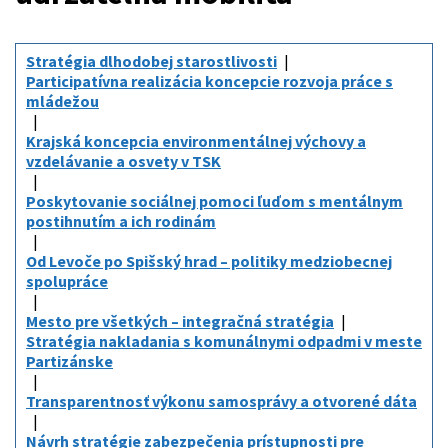
Stratégia dlhodobej starostlivosti
Participatívna realizácia koncepcie rozvoja práce s
mládežou
Krajská koncepcia environmentálnej výchovy a
vzdelávanie a osvety v TSK
Poskytovanie sociálnej pomoci ľuďom s mentálnym
postihnutím a ich rodinám
Od Levoče po Spišský hrad – politiky medziobecnej
spolupráce
Mesto pre všetkých – integračná stratégia
Stratégia nakladania s komunálnymi odpadmi v meste
Partizánske
Transparentnosť výkonu samosprávy a otvorené dáta
Návrh stratégie zabezpečenia prístupnosti pre