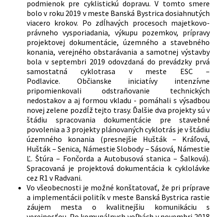
podmienok pre cyklistickú dopravu. V tomto smere
bolo v roku 2019 v meste Banská Bystrica dosiahnutých
viacero krokov. Po zdĺhavých procesoch majetkovo-
právneho vysporiadania, výkupu pozemkov, prípravy
projektovej dokumentácie, územného a stavebného
konania, verejného obstarávania a samotnej výstavby
bola v septembri 2019 odovzdaná do prevádzky prvá
samostatná cyklotrasa v meste ESC –
Podlavice. Občianske iniciatívy intenzívne
pripomienkovali odstraňovanie technických
nedostakov a aj formou vkladu - pomáhali s výsadbou
novej zelene pozdĺž tejto trasy. Ďalšie dva projekty sú v
štádiu spracovania dokumentácie pre stavebné
povolenia a 3 projekty plánovaných cyklotrás je v štádiu
územného konania (presnejšie Hušták – Kráľová,
Hušták – Senica, Námestie Slobody – Sásová, Námestie
Ľ. Štúra – Fončorda a Autobusová stanica – Šalková).
Spracovaná je projektová dokumentácia k cyklolávke
cez R1 v Radvani.
Vo všeobecnosti je možné konštatovať, že pri príprave
a implementácii politík v meste Banská Bystrica rastie
záujem mesta o kvalitnejšiu komunikáciu s
verejnosťou. Po komunálnych voľbách v novembri 2018