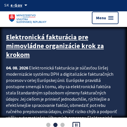
Preskocit na hlavný obsah
arrow_drop_down
SK
e-Gov
menu
Menu
Zastavit automatický posun upútavok
Elektronická fakturácia pre
mimovládne organizácie krok za
krokom
04. 08. 2026
Elektronická fakturácia je súčasťou širšej
modernizácie systému DPH a digitalizácie fakturačných
procesov v celej Európskej únii. Európske pravidlá
postupne smerujú k tomu, aby sa elektronická faktúra
stala štandardným spôsobom výmeny fakturačných
údajov. Jej cieľom je priniesť jednoduchšie, rýchlejšie a
efektívnejšie spracovanie faktúr, obmedziť potrebu
ručného prepisovania údajov, znížiť riziko chýb a podporiť
väčšiu automatizáciu účtovných procesov. Elektronická
pause_presentation
fakturácia preto nepredstavuje...