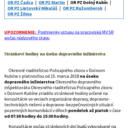
OR PZ Čadca
OR PZ Martin
OR PZ Dolný Kubín
OR PZ Liptovský Mikuláš
OR PZ Ružomberok
OR PZ Žilina
UPOZORNENIE:
Podmienky vstupu na pracoviská MV SR
počas núdzového stavu
Stránkové hodiny na úseku dopravného inžinierstva
Okresné riaditeľstvo Policajného zboru v Dolnom
Kubíne s platnosťou od 15. marca 2018
na úseku
dopravného inžinierstva
Okresného dopravného
inšpektorátu Okresného riaditeľstva Policajného zboru
v Dolnom Kubíne zriadilo stránkové hodiny určené na
konzultácie vo veciach organizácie dopravy, dopravno-
technických riešení a dopravno-bezpečnostných situácií
pozemných komunikácií v dňoch
pondelok až piatok
v čase
od 07:30 hodiny do 15:30 hodiny.
Konzultácie počas stránkových dní budú vykonávané na