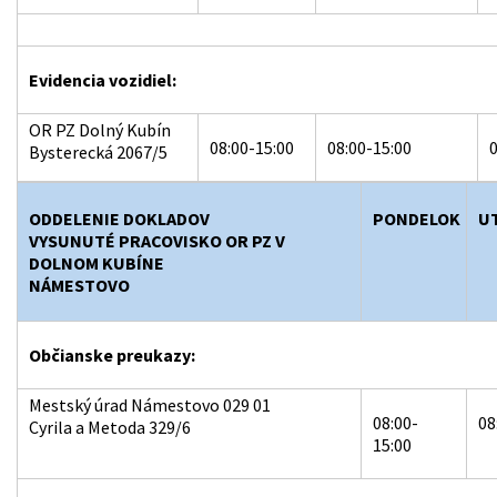
Evidencia vozidiel:
OR PZ Dolný Kubín
08:00-15:00
08:00-15:00
0
Bysterecká 2067/5
ODDELENIE DOKLADOV
PONDELOK
U
VYSUNUTÉ PRACOVISKO OR PZ V
DOLNOM KUBÍNE
NÁMESTOVO
Občianske preukazy:
Mestský úrad Námestovo 029 01
08:00-
08
Cyrila a Metoda 329/6
15:00