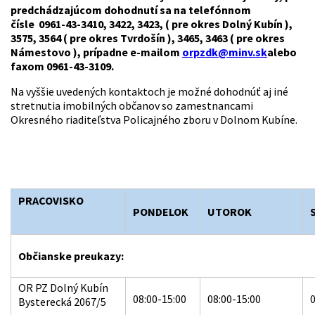
predchádzajúcom dohodnutí sa na telefónnom
čísle 0961-43-3410, 3422, 3423, ( pre okres Dolný Kubín ),
3575, 3564 ( pre okres Tvrdošín ), 3465, 3463 ( pre okres
Námestovo ), prípadne e-mailom
orpzdk@minv.sk
alebo
faxom 0961-43-3109.
Na vyššie uvedených kontaktoch je možné dohodnúť aj iné
stretnutia imobilných občanov so zamestnancami
Okresného riaditeľstva Policajného zboru v Dolnom Kubíne.
PRACOVISKO
PONDELOK
UTOROK
Občianske preukazy:
OR PZ Dolný Kubín
08:00-15:00
08:00-15:00
0
Bysterecká 2067/5