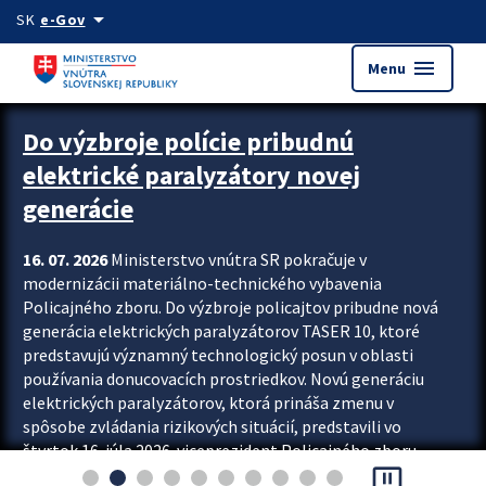
Preskocit na hlavný obsah
arrow_drop_down
SK
e-Gov
menu
Menu
Zastavit automatický posun upútavok
Do výzbroje polície pribudnú
elektrické paralyzátory novej
generácie
16. 07. 2026
Ministerstvo vnútra SR pokračuje v
modernizácii materiálno-technického vybavenia
Policajného zboru. Do výzbroje policajtov pribudne nová
generácia elektrických paralyzátorov TASER 10, ktoré
predstavujú významný technologický posun v oblasti
používania donucovacích prostriedkov. Novú generáciu
elektrických paralyzátorov, ktorá prináša zmenu v
spôsobe zvládania rizikových situácií, predstavili vo
štvrtok 16. júla 2026 viceprezident Policajného zboru
pause_presentation
Rastislav Polakovič a riaditeľ odboru výcviku...