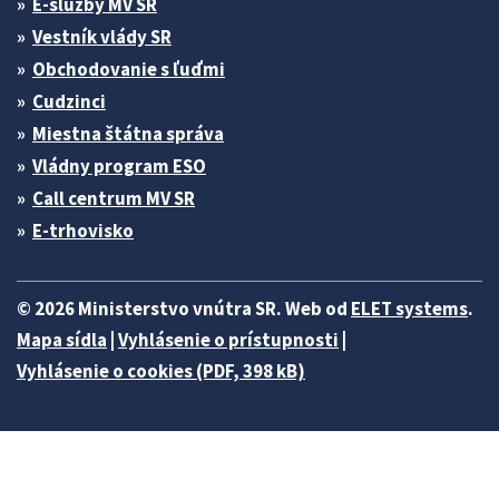
E-služby MV SR
Vestník vlády SR
Obchodovanie s ľuďmi
Cudzinci
Miestna štátna správa
Vládny program ESO
Call centrum MV SR
E-trhovisko
© 2026 Ministerstvo vnútra SR. Web od
ELET systems
.
Mapa sídla
|
Vyhlásenie o prístupnosti
|
Vyhlásenie o cookies (PDF, 398 kB)