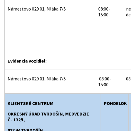
Námestovo 029 01, Mláka 7/5
08:00-
ne
15:00
de
Evidencia vozidiel:
Námestovo 029 01, Mláka 7/5
08:00-
08
15:00
KLIENTSKÉ CENTRUM
PONDELOK
OKRESNÝ ÚRAD TVRDOŠÍN, MEDVEDZIE
Č. 132/I,
027 44 TVRDOŠÍN