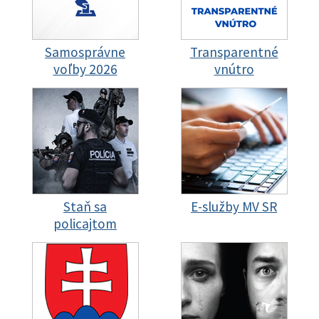
Samosprávne
Transparentné
voľby 2026
vnútro
Staň sa
E-služby MV SR
policajtom