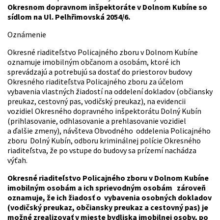
Okresnom dopravnom inšpektoráte v Dolnom Kubíne so
sídlom na Ul. Pelhřimovská 2054/6.
Oznámenie
Okresné riaditeľstvo Policajného zboru v Dolnom Kubíne
oznamuje imobilným občanom a osobám, ktoré ich
sprevádzajú a potrebujú sa dostať do priestorov budovy
Okresného riaditeľstva Policajného zboru za účelom
vybavenia vlastných žiadostí na oddelení dokladov (občiansky
preukaz, cestovný pas, vodičský preukaz), na evidencii
vozidiel Okresného dopravného inšpektorátu Dolný Kubín
(prihlasovanie, odhlasovanie a prehlasovanie vozidiel
a ďalšie zmeny), návšteva Obvodného oddelenia Policajného
zboru Dolný Kubín, odboru kriminálnej polície Okresného
riaditeľstva, že po vstupe do budovy sa prízemí nachádza
výťah.
Okresné riaditeľstvo Policajného zboru v Dolnom Kubíne
imobilným osobám a ich sprievodným osobám zároveň
oznamuje, že ich žiadosť o vybavenia osobných dokladov
(vodičský preukaz, občiansky preukaz a cestovný pas) je
možné zrealizovať v mieste bydliska imobilnej osoby, po