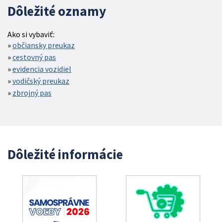
Dôležité oznamy
Ako si vybaviť:
občiansky preukaz
cestovný pas
evidencia vozidiel
vodičský preukaz
zbrojný pas
Dôležité informácie