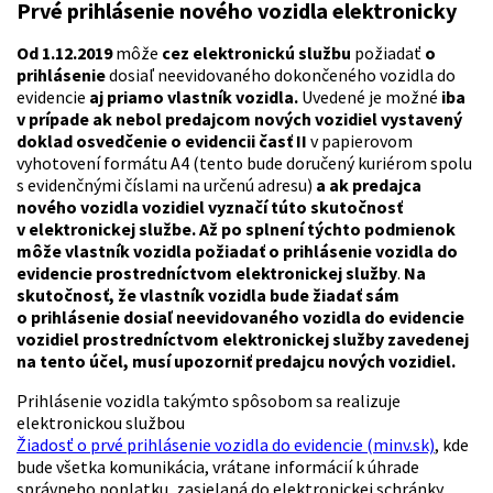
Prvé prihlásenie nového vozidla elektronicky
Od 1.12.2019
môže
cez elektronickú službu
požiadať
o
prihlásenie
dosiaľ neevidovaného dokončeného vozidla do
evidencie
aj priamo vlastník vozidla.
Uvedené je možné
iba
v prípade ak nebol predajcom nových vozidiel vystavený
doklad osvedčenie o evidencii časť II
v papierovom
vyhotovení formátu A4 (tento bude doručený kuriérom spolu
s evidenčnými číslami na určenú adresu)
a ak predajca
nového vozidla vozidiel vyznačí túto skutočnosť
v elektronickej službe. Až po splnení týchto podmienok
môže vlastník vozidla požiadať o prihlásenie vozidla do
evidencie prostredníctvom elektronickej služby
.
Na
skutočnosť, že vlastník vozidla bude žiadať sám
o prihlásenie dosiaľ neevidovaného vozidla do evidencie
vozidiel prostredníctvom elektronickej služby zavedenej
na tento účel, musí upozorniť predajcu nových vozidiel.
Prihlásenie vozidla takýmto spôsobom sa realizuje
elektronickou službou
Žiadosť o prvé prihlásenie vozidla do evidencie (minv.sk)
, kde
bude všetka komunikácia, vrátane informácií k úhrade
správneho poplatku, zasielaná do elektronickej schránky