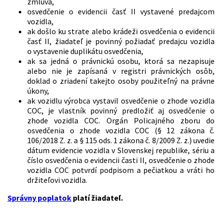
zmluva,
osvedčenie o evidencii časť II vystavené predajcom
vozidla,
ak došlo ku strate alebo krádeži osvedčenia o evidencii
časť II, žiadateľ je povinný požiadať predajcu vozidla
o vystavenie duplikátu osvedčenia,
ak sa jedná o právnickú osobu, ktorá sa nezapisuje
alebo nie je zapísaná v registri právnických osôb,
doklad o zriadení takejto osoby použiteľný na právne
úkony,
ak vozidlu výrobca vystavil osvedčenie o zhode vozidla
COC, je vlastník povinný predložiť aj osvedčenie o
zhode vozidla COC. Orgán Policajného zboru do
osvedčenia o zhode vozidla COC (§ 12 zákona č.
106/2018 Z. z. a § 115 ods. 1 zákona č. 8/2009 Z. z.) uvedie
dátum evidencie vozidla v Slovenskej republike, sériu a
číslo osvedčenia o evidencii časti II, osvedčenie o zhode
vozidla COC potvrdí podpisom a pečiatkou a vráti ho
držiteľovi vozidla.
Správny poplatok
platí žiadateľ.