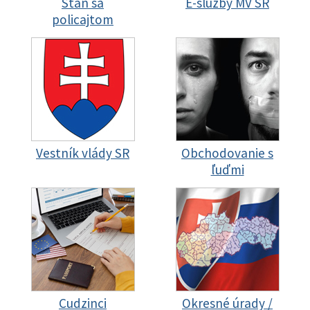
Staň sa
E-služby MV SR
policajtom
Vestník vlády SR
Obchodovanie s
ľuďmi
Cudzinci
Okresné úrady /