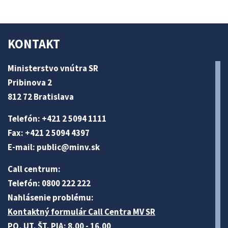
KONTAKT
Ministerstvo vnútra SR
Pribinova 2
812 72 Bratislava
Telefón: +421 2 5094 1111
Fax: +421 2 5094 4397
E-mail:
public@minv
.sk
Call centrum:
Telefón: 0800 222 222
Nahlásenie problému:
Kontaktný formulár Call Centra MV SR
PO, UT, ŠT, PIA: 8.00 - 16.00