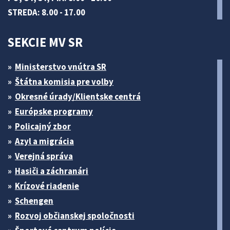
STREDA: 8.00 - 17.00
SEKCIE MV SR
Ministerstvo vnútra SR
Štátna komisia pre volby
Okresné úrady/Klientske centrá
Európske programy
Policajný zbor
Azyl a migrácia
Verejná správa
Hasiči a záchranári
Krízové riadenie
Schengen
Rozvoj občianskej spoločnosti