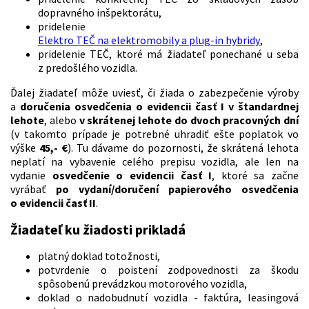
dopravného inšpektorátu,
pridelenie
Elektro TEČ na elektromobily a plug-in hybridy
,
pridelenie TEČ, ktoré má žiadateľ ponechané u seba
z predošlého vozidla.
Ďalej žiadateľ môže uviesť, či žiada o zabezpečenie výroby
a
doručenia osvedčenia o evidencii časť I v štandardnej
lehote
, alebo
v skrátenej lehote do dvoch pracovných dní
(v takomto prípade je potrebné uhradiť ešte poplatok vo
výške
45,- €
). Tu dávame do pozornosti, že skrátená lehota
neplatí na vybavenie celého prepisu vozidla, ale len na
vydanie
osvedčenie o evidencii časť I
, ktoré sa začne
vyrábať
po vydaní/doručení papierového osvedčenia
o evidencii časť II
.
Žiadateľ ku žiadosti prikladá
platný doklad totožnosti,
potvrdenie o poistení zodpovednosti za škodu
spôsobenú prevádzkou motorového vozidla,
doklad o nadobudnutí vozidla - faktúra, leasingová