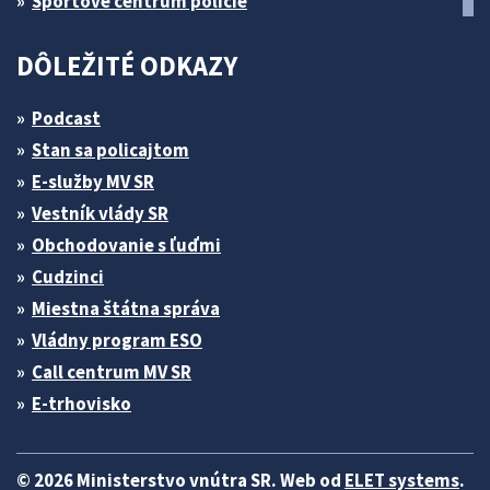
Športové centrum polície
DÔLEŽITÉ ODKAZY
Podcast
Stan sa policajtom
E-služby MV SR
Vestník vlády SR
Obchodovanie s ľuďmi
Cudzinci
Miestna štátna správa
Vládny program ESO
Call centrum MV SR
E-trhovisko
© 2026 Ministerstvo vnútra SR. Web od
ELET systems
.