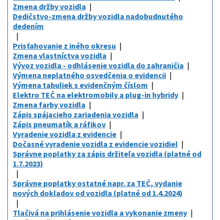
Zmena držby vozidla
Dedičstvo-zmena držby vozidla nadobudnutého
dedením
Prisťahovanie z iného okresu
Zmena vlastníctva vozidla
Vývoz vozidla - odhlásenie vozidla do zahraničia
Výmena neplatného osvedčenia o evidencii
Výmena tabuliek s evidenčným číslom
Elektro TEČ na elektromobily a plug-in hybridy
Zmena farby vozidla
Zápis spájacieho zariadenia vozidla
Zápis pneumatík a ráfikov
Vyradenie vozidla z evidencie
Dočasné vyradenie vozidla z evidencie vozidiel
Správne poplatky za zápis držiteľa vozidla (platné od
1.7.2023)
Správne poplatky ostatné napr. za TEČ, vydanie
nových dokladov od vozidla (platné od 1.4.2024)
Tlačivá na prihlásenie vozidla a vykonanie zmeny