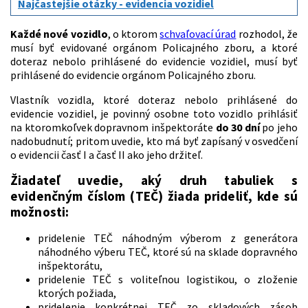
Najčastejšie otázky - evidencia vozidiel
Každé nové vozidlo
, o ktorom
schvaľovací úrad
rozhodol, že
musí byť evidované orgánom Policajného zboru, a ktoré
doteraz nebolo prihlásené do evidencie vozidiel, musí byť
prihlásené do evidencie orgánom Policajného zboru.
Vlastník vozidla, ktoré doteraz nebolo prihlásené do
evidencie vozidiel, je povinný osobne toto vozidlo prihlásiť
na ktoromkoľvek dopravnom inšpektoráte
do 30 dní
po jeho
nadobudnutí; pritom uvedie, kto má byť zapísaný v osvedčení
o evidencii časť I a časť II ako jeho držiteľ.
Žiadateľ uvedie, aký druh tabuliek s
evidenčným číslom (TEČ) žiada prideliť, kde sú
možnosti:
pridelenie TEČ náhodným výberom z generátora
náhodného výberu TEČ, ktoré sú na sklade dopravného
inšpektorátu,
pridelenie TEČ s voliteľnou logistikou, o zloženie
ktorých požiada,
pridelenie konkrétnej TEČ zo skladových zásob