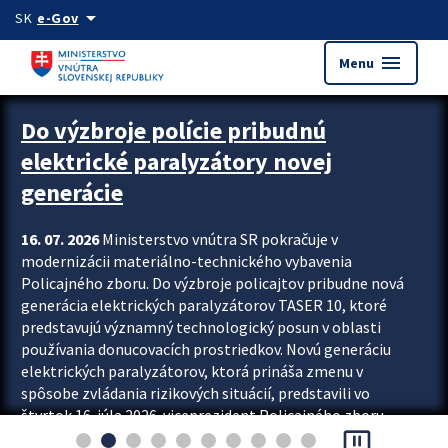
Preskocit na hlavný obsah
arrow_drop_down
SK
e-Gov
menu
Menu
Zastavit automatický posun upútavok
Do výzbroje polície pribudnú
elektrické paralyzátory novej
generácie
16. 07. 2026
Ministerstvo vnútra SR pokračuje v
modernizácii materiálno-technického vybavenia
Policajného zboru. Do výzbroje policajtov pribudne nová
generácia elektrických paralyzátorov TASER 10, ktoré
predstavujú významný technologický posun v oblasti
používania donucovacích prostriedkov. Novú generáciu
elektrických paralyzátorov, ktorá prináša zmenu v
spôsobe zvládania rizikových situácií, predstavili vo
štvrtok 16. júla 2026 viceprezident Policajného zboru
pause_presentation
Rastislav Polakovič a riaditeľ odboru výcviku...