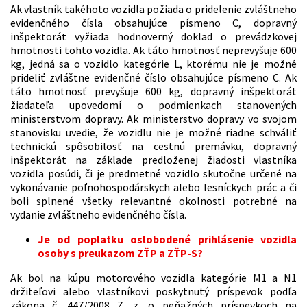
Ak vlastník takéhoto vozidla požiada o pridelenie zvláštneho
evidenčného čísla obsahujúce písmeno C, dopravný
inšpektorát vyžiada hodnoverný doklad o prevádzkovej
hmotnosti tohto vozidla. Ak táto hmotnosť neprevyšuje 600
kg, jedná sa o vozidlo kategórie L, ktorému nie je možné
prideliť zvláštne evidenčné číslo obsahujúce písmeno C. Ak
táto hmotnosť prevyšuje 600 kg, dopravný inšpektorát
žiadateľa upovedomí o podmienkach stanovených
ministerstvom dopravy. Ak ministerstvo dopravy vo svojom
stanovisku uvedie, že vozidlu nie je možné riadne schváliť
technickú spôsobilosť na cestnú premávku, dopravný
inšpektorát na základe predloženej žiadosti vlastníka
vozidla posúdi, či je predmetné vozidlo skutočne určené na
vykonávanie poľnohospodárskych alebo lesníckych prác a či
boli splnené všetky relevantné okolnosti potrebné na
vydanie zvláštneho evidenčného čísla.
Je od poplatku oslobodené prihlásenie vozidla
osoby s preukazom ZŤP a ZŤP-S?
Ak bol na kúpu motorového vozidla kategórie M1 a N1
držiteľovi alebo vlastníkovi poskytnutý príspevok podľa
zákona č. 447/2008 Z. z. o peňažných príspevkoch na