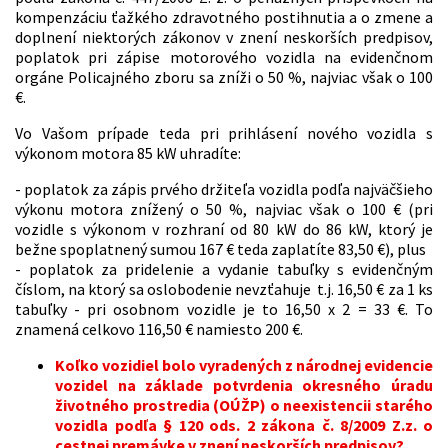
kompenzáciu ťažkého zdravotného postihnutia a o zmene a
doplnení niektorých zákonov v znení neskorších predpisov,
poplatok pri zápise motorového vozidla na evidenčnom
orgáne Policajného zboru sa zníži o 50 %, najviac však o 100
€.
Vo Vašom prípade teda pri prihlásení nového vozidla s
výkonom motora 85 kW uhradíte:
- poplatok za zápis prvého držiteľa vozidla podľa najväčšieho
výkonu motora znížený o 50 %, najviac však o 100 € (pri
vozidle s výkonom v rozhraní od 80 kW do 86 kW, ktorý je
bežne spoplatnený sumou 167 € teda zaplatíte 83,50 €), plus
- poplatok za pridelenie a vydanie tabuľky s evidenčným
číslom, na ktorý sa oslobodenie nevzťahuje t.j. 16,50 € za 1 ks
tabuľky - pri osobnom vozidle je to 16,50 x 2 = 33 €. To
znamená celkovo 116,50 € namiesto 200 €.
Koľko vozidiel bolo vyradených z národnej evidencie
vozidel na základe potvrdenia okresného úradu
životného prostredia (OÚŽP) o neexistencii starého
vozidla podľa § 120 ods. 2 zákona č. 8/2009 Z.z. o
cestnej premávke v znení neskorších predpisov?