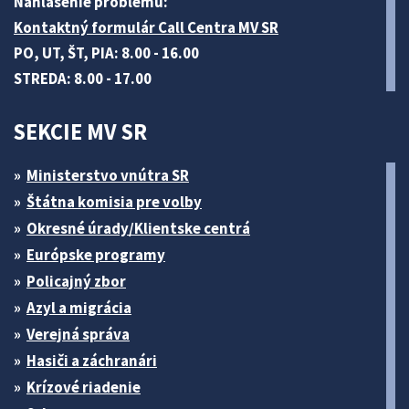
Nahlásenie problému:
Kontaktný formulár Call Centra MV SR
PO, UT, ŠT, PIA: 8.00 - 16.00
STREDA: 8.00 - 17.00
SEKCIE MV SR
Ministerstvo vnútra SR
Štátna komisia pre volby
Okresné úrady/Klientske centrá
Európske programy
Policajný zbor
Azyl a migrácia
Verejná správa
Hasiči a záchranári
Krízové riadenie