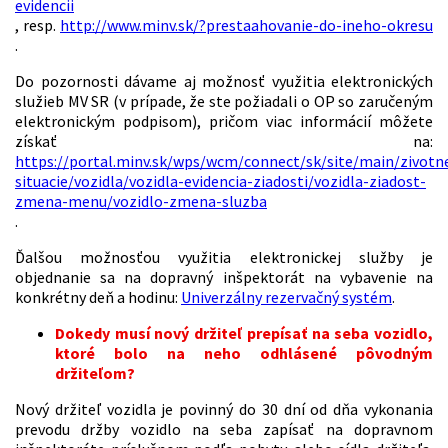
evidencii
, resp.
http://www.minv.sk/?prestaahovanie-do-ineho-okresu
.
Do pozornosti dávame aj možnosť využitia elektronických
služieb MV SR (v prípade, že ste požiadali o OP so zaručeným
elektronickým podpisom), pričom viac informácií môžete
získať na:
https://portal.minv.sk/wps/wcm/connect/sk/site/main/zivotn
situacie/vozidla/vozidla-evidencia-ziadosti/vozidla-ziadost-
zmena-menu/vozidlo-zmena-sluzba
.
Ďalšou možnosťou využitia elektronickej služby je
objednanie sa na dopravný inšpektorát na vybavenie na
konkrétny deň a hodinu:
Univerzálny rezervačný systém
.
Dokedy musí nový držiteľ prepísať na seba vozidlo,
ktoré bolo na neho odhlásené pôvodným
držiteľom?
Nový držiteľ vozidla je povinný do 30 dní od dňa vykonania
prevodu držby vozidlo na seba zapísať na dopravnom