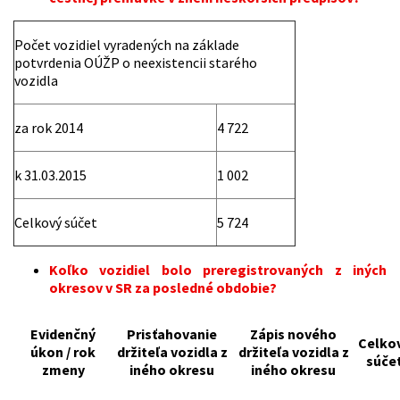
Počet vozidiel vyradených na základe
potvrdenia OÚŽP o neexistencii starého
vozidla
za rok 2014
4 722
k 31.03.2015
1 002
Celkový súčet
5 724
Koľko vozidiel bolo preregistrovaných z iných
okresov v SR za posledné obdobie?
Evidenčný
Prisťahovanie
Zápis nového
Celko
úkon / rok
držiteľa vozidla z
držiteľa vozidla z
súče
zmeny
iného okresu
iného okresu