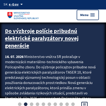
Preskocit na hlavný obsah
arrow_drop_down
SK
e-Gov
menu
Menu
Zastavit automatický posun upútavok
Do výzbroje polície pribudnú
elektrické paralyzátory novej
generácie
16. 07. 2026
Ministerstvo vnútra SR pokračuje v
modernizácii materiálno-technického vybavenia
Policajného zboru. Do výzbroje policajtov pribudne nová
generácia elektrických paralyzátorov TASER 10, ktoré
predstavujú významný technologický posun v oblasti
používania donucovacích prostriedkov. Novú generáciu
elektrických paralyzátorov, ktorá prináša zmenu v
spôsobe zvládania rizikových situácií, predstavili vo
štvrtok 16. júla 2026 viceprezident Policajného zboru
pause_presentation
Rastislav Polakovič a riaditeľ odboru výcviku...