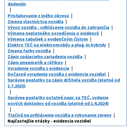
dedením
Prisťahovanie z iného okresu
Zmena vlastníctva vozidla
Vývoz vozidla - odhlásenie vozidla do zahraničia
Výmena neplatného osvedčenia o evidencii
Výmena tabuliek s evidenčným číslom
Elektro TEČ na elektromobily a plug-in hybridy
Zmena farby vozidla
Zápis spájacieho zariadenia vozidla
Zápis pneumatík a ráfikov
Vyradenie vozidla z evidencie
Dočasné vyradenie vozidla z evidencie vozidiel
Správne poplatky za zápis držiteľa vozidla (platné od
1.7.2023)
Správne poplatky ostatné napr. za TEČ, vydanie
nových dokladov od vozidla (platné od 1.4.2024)
Tlačivá na prihlásenie vozidla a vykonanie zmeny
Najčastejšie otázky - evidencia vozidiel