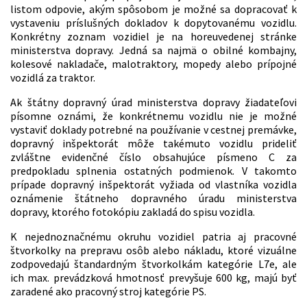
listom odpovie, akým spôsobom je možné sa dopracovať k
vystaveniu príslušných dokladov k dopytovanému vozidlu.
Konkrétny zoznam vozidiel je na horeuvedenej stránke
ministerstva dopravy. Jedná sa najmä o obilné kombajny,
kolesové nakladače, malotraktory, mopedy alebo prípojné
vozidlá za traktor.
Ak štátny dopravný úrad ministerstva dopravy žiadateľovi
písomne oznámi, že konkrétnemu vozidlu nie je možné
vystaviť doklady potrebné na používanie v cestnej premávke,
dopravný inšpektorát môže takémuto vozidlu prideliť
zvláštne evidenčné číslo obsahujúce písmeno C za
predpokladu splnenia ostatných podmienok. V takomto
prípade dopravný inšpektorát vyžiada od vlastníka vozidla
oznámenie štátneho dopravného úradu ministerstva
dopravy, ktorého fotokópiu zakladá do spisu vozidla.
K nejednoznačnému okruhu vozidiel patria aj pracovné
štvorkolky na prepravu osôb alebo nákladu, ktoré vizuálne
zodpovedajú štandardným štvorkolkám kategórie L7e, ale
ich max. prevádzková hmotnosť prevyšuje 600 kg, majú byť
zaradené ako pracovný stroj kategórie PS.