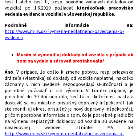
časť I alebo časť II, (resp. pôvodne vydaných dokladov od
vozidla) po 1.6.2010 požiadať
ktorékoľvek pracovisko
vedenia evidencie vozidiel v Slovenskej republike
.
Podrobné informácie na:
http://www.minv.sk/?vymena-neplatneho-osvedcenia-o-
evidencii
Musím si vymeniť aj doklady od vozidla v prípade ak
som sa vydala a zároveň presťahovala?
Áno.
V prípade, že došlo k zmene pobytu, resp. priezviska
držiteľa (vlastníka) sú doklady od vozidla neplatné, nakoľko
záznamy v nich uvedené nezodpovedajú skutočnosti a je
potrebné požiadať o ich výmenu. V tomto prípade, je
potrebné do 30 dní odo dňa, keď táto skutočnosť nastala
dostaviť sa na miestne príslušný dopravný inšpektorát (ak
ste menili aj okres, príslušný je nový dopravný inšpektorát),
pričom podrobné informácie o tom, čo je potrebné predložiť
na výmenu neplatných dokladov od vozidla sú uvedené na
nasledovnej webovej stránke MV SR
http://www.minv.sk/?vymena-neplatneho-osvedcenia-o-