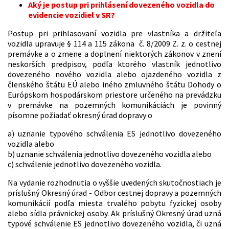
Aký je postup pri prihlásení dovezeného vozidla do
evidencie vozidiel v SR?
Postup pri prihlasovaní vozidla pre vlastníka a držiteľa
vozidla upravuje § 114 a 115 zákona č. 8/2009 Z. z. o cestnej
premávke a o zmene a doplnení niektorých zákonov v znení
neskorších predpisov, podľa ktorého vlastník jednotlivo
dovezeného nového vozidla alebo ojazdeného vozidla z
členského štátu EÚ alebo iného zmluvného štátu Dohody o
Európskom hospodárskom priestore určeného na prevádzku
v premávke na pozemných komunikáciách je povinný
písomne požiadať okresný úrad dopravy o
a) uznanie typového schválenia ES jednotlivo dovezeného
vozidla alebo
b) uznanie schválenia jednotlivo dovezeného vozidla alebo
c) schválenie jednotlivo dovezeného vozidla.
Na vydanie rozhodnutia o vyššie uvedených skutočnostiach je
príslušný Okresný úrad - Odbor cestnej dopravy a pozemných
komunikácií podľa miesta trvalého pobytu fyzickej osoby
alebo sídla právnickej osoby. Ak príslušný Okresný úrad uzná
typové schválenie ES jednotlivo dovezeného vozidla, či uzná