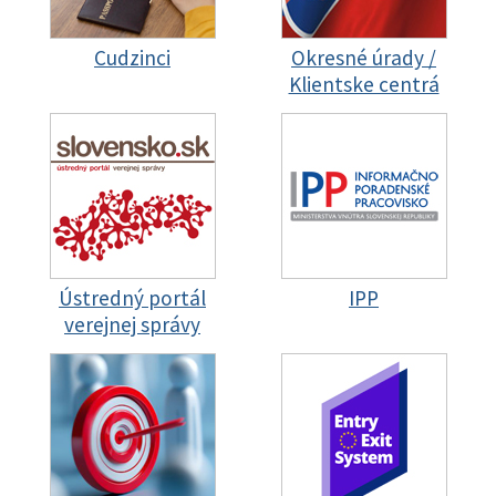
Cudzinci
Okresné úrady /
Klientske centrá
Ústredný portál
IPP
verejnej správy