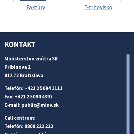
Faktúry
E-trhovisko
KONTAKT
Ministerstvo vnútra SR
Pribinova 2
812 72 Bratislava
Telefón: +421 2 5094 1111
Fax: +421 2 5094 4397
E-mail:
public@minv
.sk
Call centrum:
Telefón: 0800 222 222