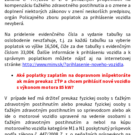
kompenzáciu ťažkého zdravotného postihnutia a o zmene a
doplnení niektorých zákonov v znení neskorších predpisov,
orgán Policajného zboru poplatok za prihlásenie vozidla
nevyberá.
Na pridelenie evidenčného čísla a vydanie tabuľky sa
oslobodenie nevzťahuje, t.j. za každú tabuľku sa vyberie
poplatok vo výške 16,50€, čiže za dve tabuľky s evidenčným
číslom 33,00€. Ďalšie informácie k prihláseniu vozidla a k
správnym poplatkom môžete nájsť aj na internetovej
stránke:
http://www.minv.sk/?prihlasenie-noveho-vozidla
.
Aké poplatky zaplatím na dopravnom inšpektoráte
ak mám preukaz ZŤP a chcem prihlásiť nové vozidlo
s výkonom motora 85 kW?
V prípade keď má držiteľ preukaz fyzickej osoby s ťažkým
zdravotným postihnutím alebo preukaz fyzickej osoby s
ťažkým zdravotným postihnutím so sprievodcom alebo ak
ide o motorové vozidlo upravené na vedenie osobami s
ťažkým zdravotným postihnutím a nebol na kúpu
motorového vozidla kategórie M1 a N1 poskytnutý príspevok
podľa zákona č. 447/2008 Z. z. o peňažných príspevkoch na