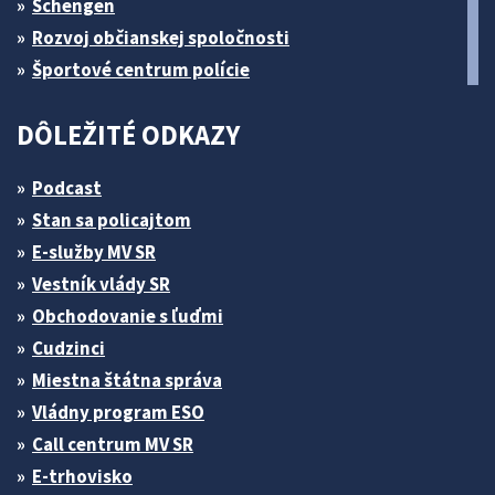
Schengen
Rozvoj občianskej spoločnosti
Športové centrum polície
DÔLEŽITÉ ODKAZY
Podcast
Stan sa policajtom
E-služby MV SR
Vestník vlády SR
Obchodovanie s ľuďmi
Cudzinci
Miestna štátna správa
Vládny program ESO
Call centrum MV SR
E-trhovisko