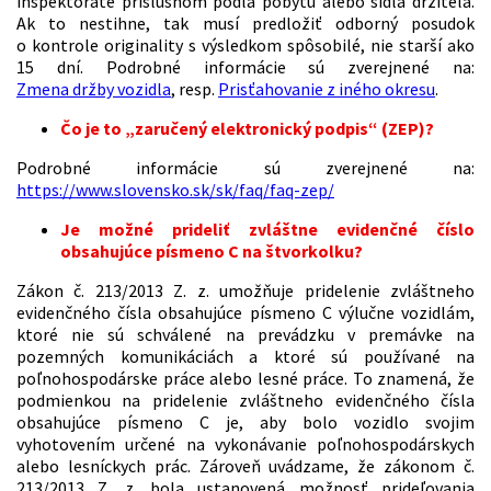
inšpektoráte príslušnom podľa pobytu alebo sídla držiteľa.
Ak to nestihne, tak musí predložiť odborný posudok
o kontrole originality s výsledkom spôsobilé, nie starší ako
15 dní. Podrobné informácie sú zverejnené na:
Zmena držby vozidla
, resp.
Prisťahovanie z iného okresu
.
Čo je to „zaručený elektronický podpis“ (ZEP)?
Podrobné informácie sú zverejnené na:
https://www.slovensko.sk/sk/faq/faq-zep/
Je možné prideliť zvláštne evidenčné číslo
obsahujúce písmeno C na štvorkolku?
Zákon č. 213/2013 Z. z. umožňuje pridelenie zvláštneho
evidenčného čísla obsahujúce písmeno C výlučne vozidlám,
ktoré nie sú schválené na prevádzku v premávke na
pozemných komunikáciách a ktoré sú používané na
poľnohospodárske práce alebo lesné práce. To znamená, že
podmienkou na pridelenie zvláštneho evidenčného čísla
obsahujúce písmeno C je, aby bolo vozidlo svojim
vyhotovením určené na vykonávanie poľnohospodárskych
alebo lesníckych prác. Zároveň uvádzame, že zákonom č.
213/2013 Z. z. bola ustanovená možnosť prideľovania