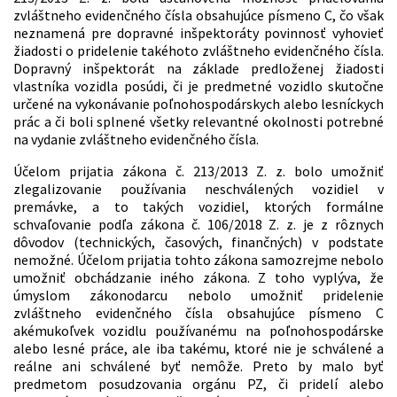
zvláštneho evidenčného čísla obsahujúce písmeno C, čo však
neznamená pre dopravné inšpektoráty povinnosť vyhovieť
žiadosti o pridelenie takéhoto zvláštneho evidenčného čísla.
Dopravný inšpektorát na základe predloženej žiadosti
vlastníka vozidla posúdi, či je predmetné vozidlo skutočne
určené na vykonávanie poľnohospodárskych alebo lesníckych
prác a či boli splnené všetky relevantné okolnosti potrebné
na vydanie zvláštneho evidenčného čísla.
Účelom prijatia zákona č. 213/2013 Z. z. bolo umožniť
zlegalizovanie používania neschválených vozidiel v
premávke, a to takých vozidiel, ktorých formálne
schvaľovanie podľa zákona č. 106/2018 Z. z. je z rôznych
dôvodov (technických, časových, finančných) v podstate
nemožné. Účelom prijatia tohto zákona samozrejme nebolo
umožniť obchádzanie iného zákona. Z toho vyplýva, že
úmyslom zákonodarcu nebolo umožniť pridelenie
zvláštneho evidenčného čísla obsahujúce písmeno C
akémukoľvek vozidlu používanému na poľnohospodárske
alebo lesné práce, ale iba takému, ktoré nie je schválené a
reálne ani schválené byť nemôže. Preto by malo byť
predmetom posudzovania orgánu PZ, či pridelí alebo