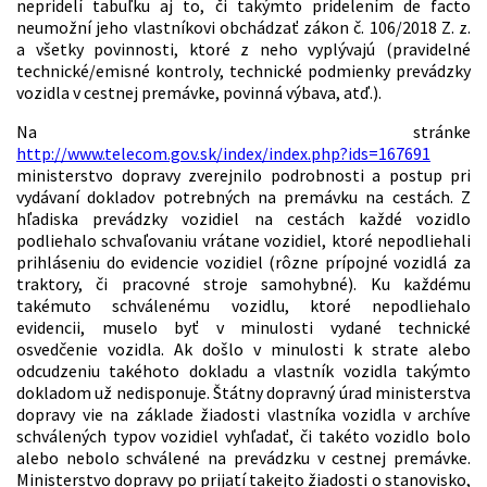
nepridelí tabuľku aj to, či takýmto pridelením de facto
neumožní jeho vlastníkovi obchádzať zákon č. 106/2018 Z. z.
a všetky povinnosti, ktoré z neho vyplývajú (pravidelné
technické/emisné kontroly, technické podmienky prevádzky
vozidla v cestnej premávke, povinná výbava, atď.).
Na stránke
http://www.telecom.gov.sk/index/index.php?ids=167691
ministerstvo dopravy zverejnilo podrobnosti a postup pri
vydávaní dokladov potrebných na premávku na cestách. Z
hľadiska prevádzky vozidiel na cestách každé vozidlo
podliehalo schvaľovaniu vrátane vozidiel, ktoré nepodliehali
prihláseniu do evidencie vozidiel (rôzne prípojné vozidlá za
traktory, či pracovné stroje samohybné). Ku každému
takémuto schválenému vozidlu, ktoré nepodliehalo
evidencii, muselo byť v minulosti vydané technické
osvedčenie vozidla. Ak došlo v minulosti k strate alebo
odcudzeniu takéhoto dokladu a vlastník vozidla takýmto
dokladom už nedisponuje. Štátny dopravný úrad ministerstva
dopravy vie na základe žiadosti vlastníka vozidla v archíve
schválených typov vozidiel vyhľadať, či takéto vozidlo bolo
alebo nebolo schválené na prevádzku v cestnej premávke.
Ministerstvo dopravy po prijatí takejto žiadosti o stanovisko,