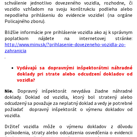
schválenie jednotlivo dovezeného vozidla, rozhodne, či
vozidlo vzhľadom na svoju konštrukciu podlieha alebo
nepodlieha prihláseniu do evidencie vozidiel (na orgáne
Policajného zboru).
Bližšie informácie pre prihlásenie vozidla ako aj k správnym
poplatkom nájdete na internetovej stránke:
http://www.minv.sk/?prihlasenie-dovezeneho-vozidla-zo-
zahranicia
.
Vydávajú sa dopravnými inšpektorátmi náhradné
doklady pri strate alebo odcudzení dokladov od
vozidla?
Nie.
Dopravný inšpektorát nevydáva žiadne náhradné
doklady. Doklad od vozidla, ktorý bol stratený alebo
odcudzený sa považuje za neplatný doklad a vedy je potrebné
požiadať dopravný inšpektorát o výmenu dokladov od
vozidla.
Držiteľ vozidla môže o výmenu dokladov z dôvodu
poškodenia, straty alebo odcudzenia osvedčenia o evidencii